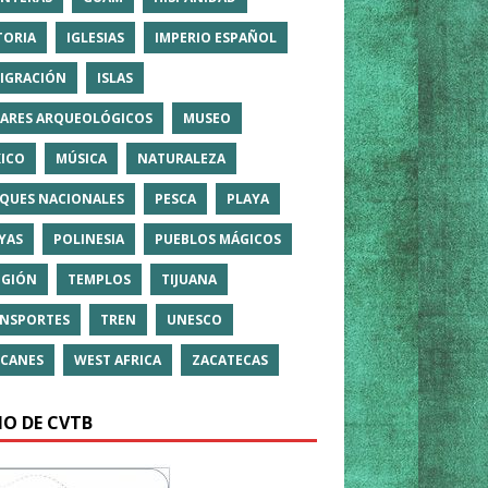
TORIA
IGLESIAS
IMPERIO ESPAÑOL
IGRACIÓN
ISLAS
ARES ARQUEOLÓGICOS
MUSEO
ICO
MÚSICA
NATURALEZA
QUES NACIONALES
PESCA
PLAYA
YAS
POLINESIA
PUEBLOS MÁGICOS
IGIÓN
TEMPLOS
TIJUANA
NSPORTES
TREN
UNESCO
CANES
WEST AFRICA
ZACATECAS
IO DE CVTB