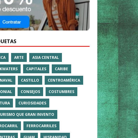
QUETAS
ICA
ARTE
ASIA CENTRAL
KWATERS
CAPITALES
CARIBE
NAVAL
CASTILLO
CENTROAMÉRICA
ONIAL
CONSEJOS
COSTUMBRES
TURA
CURIOSIDADES
TURISMO QUE GRAN INVENTO
ROCARRIL
FERROCARRILES
NTERAS
GUAM
HISPANIDAD