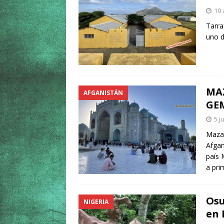
10 
Tarra
uno d
MAZ
AFGANISTÁN
GE
5 j
Mazar
Afgan
país 
a pri
Osu
NIGERIA
en 