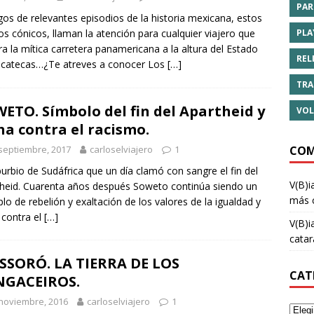
PAR
gos de relevantes episodios de la historia mexicana, estos
PLA
los cónicos, llaman la atención para cualquier viajero que
ra la mítica carretera panamericana a la altura del Estado
REL
acatecas…¿Te atreves a conocer Los
[…]
TRA
ETO. Símbolo del fin del Apartheid y
VOL
ha contra el racismo.
septiembre, 2017
carloselviajero
1
COM
burbio de Sudáfrica que un día clamó con sangre el fin del
V(B)i
heid. Cuarenta años después Soweto continúa siendo un
más 
lo de rebelión y exaltación de los valores de la igualdad y
 contra el
[…]
V(B)i
cata
SORÓ. LA TIERRA DE LOS
CAT
NGACEIROS.
noviembre, 2016
carloselviajero
1