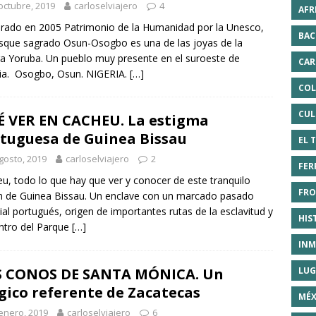
octubre, 2019
carloselviajero
4
AFR
rado en 2005 Patrimonio de la Humanidad por la Unesco,
BAC
sque sagrado Osun-Osogbo es una de las joyas de la
ra Yoruba. Un pueblo muy presente en el suroeste de
CAR
ia. Osogbo, Osun. NIGERIA.
[…]
COL
CUL
 VER EN CACHEU. La estigma
tuguesa de Guinea Bissau
EL 
gosto, 2019
carloselviajero
2
FER
u, todo lo que hay que ver y conocer de este tranquilo
FRO
n de Guinea Bissau. Un enclave con un marcado pasado
ial portugués, origen de importantes rutas de la esclavitud y
HIS
ntro del Parque
[…]
INM
LUG
S CONOS DE SANTA MÓNICA. Un
ico referente de Zacatecas
MÉX
enero, 2019
carloselviajero
6