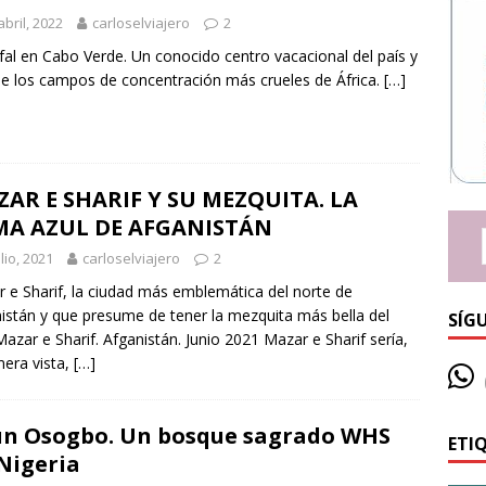
abril, 2022
carloselviajero
2
fal en Cabo Verde. Un conocido centro vacacional del país y
e los campos de concentración más crueles de África.
[…]
AR E SHARIF Y SU MEZQUITA. LA
MA AZUL DE AFGANISTÁN
ulio, 2021
carloselviajero
2
 e Sharif, la ciudad más emblemática del norte de
istán y que presume de tener la mezquita más bella del
SÍG
Mazar e Sharif. Afganistán. Junio 2021 Mazar e Sharif sería,
mera vista,
[…]
n Osogbo. Un bosque sagrado WHS
ETI
Nigeria