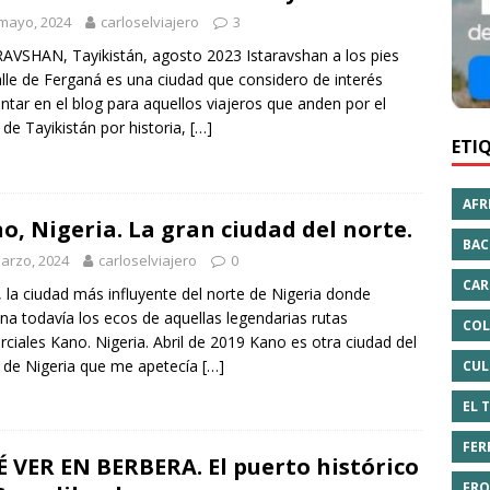
mayo, 2024
carloselviajero
3
AVSHAN, Tayikistán, agosto 2023 Istaravshan a los pies
alle de Ferganá es una ciudad que considero de interés
tar en el blog para aquellos viajeros que anden por el
 de Tayikistán por historia,
[…]
ETI
AFR
o, Nigeria. La gran ciudad del norte.
BAC
arzo, 2024
carloselviajero
0
CAR
 la ciudad más influyente del norte de Nigeria donde
na todavía los ecos de aquellas legendarias rutas
COL
ciales Kano. Nigeria. Abril de 2019 Kano es otra ciudad del
 de Nigeria que me apetecía
[…]
CUL
EL 
FER
 VER EN BERBERA. El puerto histórico
FRO