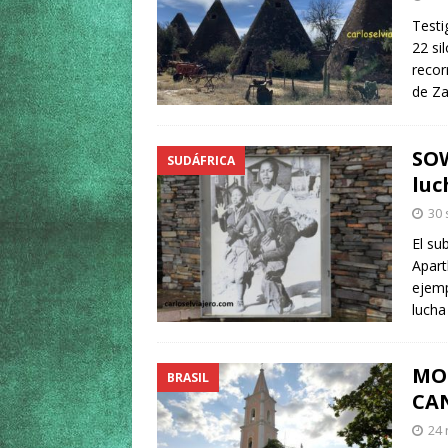
Testi
22 si
recor
de Z
SOW
SUDÁFRICA
luc
30 
El su
Apart
ejemp
lucha
MOS
BRASIL
CA
24 