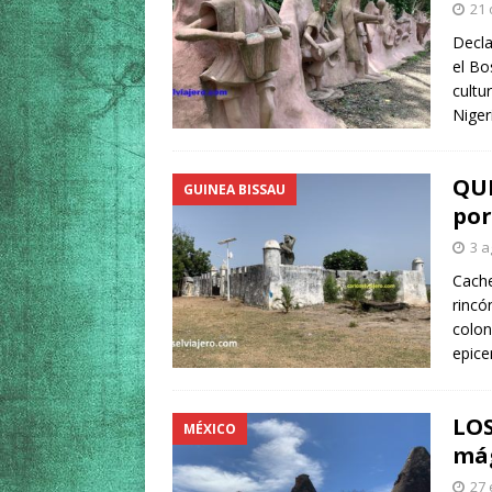
21 
Decla
el Bo
cultu
Niger
QUÉ
GUINEA BISSAU
por
3 a
Cache
rincó
colon
epice
LO
MÉXICO
mág
27 