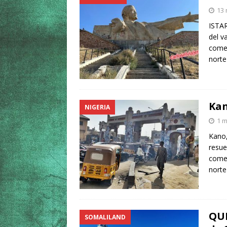
13 
ISTAR
del v
comen
norte
Kan
NIGERIA
1 m
Kano,
resue
comer
norte
QUÉ
SOMALILAND