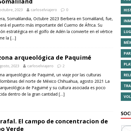
Somaliland
octubre, 2023
carloselviajero
0
HIS
ra, Somalilandia, Octubre 2023 Berbera en Somaliland, fue,
INM
será el puerto más importante del Cuerno de África. Su
ión estratégica en el golfo de Adén la convierte en el vértice
LUG
ne la
[…]
MÉX
PAR
zona arqueológica de Paquimé
PLA
gosto, 2023
carloselviajero
2
na arqueológica de Paquimé, un viaje por las culturas
REL
lombinas del norte de México Chihuahua, agosto 2021 La
TRA
arqueológica de Paguimé y su cultura asociada es poco
ida dentro de la gran cantidad
[…]
VOL
SOC
rafal. El campo de concentracion de
o Verde