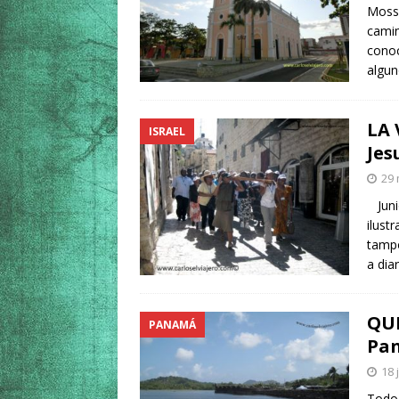
Mosso
camin
conoc
algun
LA 
ISRAEL
Jes
29 
Junio
ilust
tampo
a dia
QUÉ
PANAMÁ
Pa
18 
Todo 