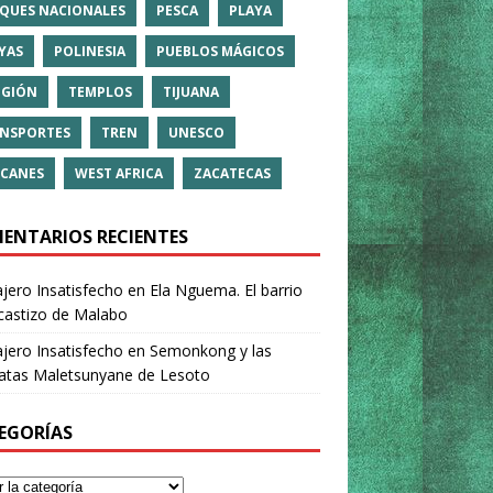
QUES NACIONALES
PESCA
PLAYA
YAS
POLINESIA
PUEBLOS MÁGICOS
IGIÓN
TEMPLOS
TIJUANA
NSPORTES
TREN
UNESCO
CANES
WEST AFRICA
ZACATECAS
ENTARIOS RECIENTES
ajero Insatisfecho
en
Ela Nguema. El barrio
castizo de Malabo
ajero Insatisfecho
en
Semonkong y las
ratas Maletsunyane de Lesoto
EGORÍAS