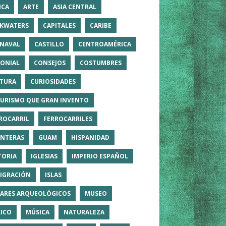
ICA
ARTE
ASIA CENTRAL
KWATERS
CAPITALES
CARIBE
NAVAL
CASTILLO
CENTROAMÉRICA
ONIAL
CONSEJOS
COSTUMBRES
TURA
CURIOSIDADES
TURISMO QUE GRAN INVENTO
ROCARRIL
FERROCARRILES
NTERAS
GUAM
HISPANIDAD
TORIA
IGLESIAS
IMPERIO ESPAÑOL
IGRACIÓN
ISLAS
ARES ARQUEOLÓGICOS
MUSEO
ICO
MÚSICA
NATURALEZA