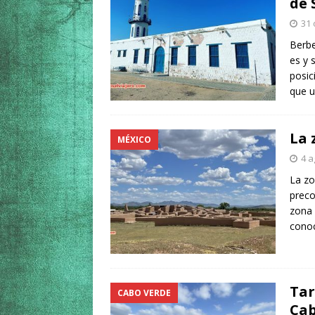
de 
31 
Berbe
es y 
posic
que u
La 
MÉXICO
4 a
La zo
preco
zona 
conoc
Tar
CABO VERDE
Cab