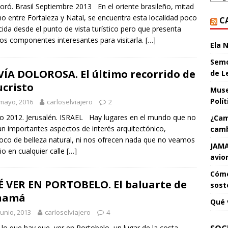
ró. Brasil Septiembre 2013 En el oriente brasileño, mitad
o entre Fortaleza y Natal, se encuentra esta localidad poco
C
ida desde el punto de vista turístico pero que presenta
os componentes interesantes para visitarla.
[…]
Ela 
Semo
VÍA DOLOROSA. El último recorrido de
de L
ucristo
Muse
Polí
mayo, 2016
carloselviajero
2
 2012. Jerusalén. ISRAEL Hay lugares en el mundo que no
¿Cam
ran importantes aspectos de interés arquitectónico,
camb
co de belleza natural, ni nos ofrecen nada que no veamos
JAMA
rio en cualquier calle
[…]
avio
Cómo
 VER EN PORTOBELO. El baluarte de
sost
namá
Qué 
junio, 2013
carloselviajero
4
lo que hay que ver en Portobelo, un lugar de la costa