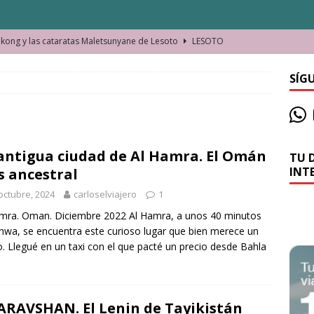
ong y las cataratas Maletsunyane de Lesoto
LESOTO
o de las Víctimas de la Represión Política en Shymkent, Kazajistán
SÍG
bian los lugares que visitamos o cambiamos nosotros?
antigua ciudad de Al Hamra. El Omán
TU 
La historia de la misteriosa avioneta de la playa
JAMAICA
INT
 ancestral
o moverse en Seychelles de manera sostenible
SEYCHELLES
octubre, 2024
carloselviajero
1
n Manama. La capital de Baréin
BARÉIN
mra. Oman. Diciembre 2022 Al Hamra, a unos 40 minutos
nwa, se encuentra este curioso lugar que bien merece un
ma. El barrio más castizo de Malabo
GUINEA ECUATORIAL
. Llegué en un taxi con el que pacté un precio desde Bahla
ARAVSHAN. El Lenin de Tayikistán