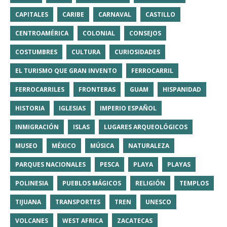
CAPITALES
CARIBE
CARNAVAL
CASTILLO
CENTROAMÉRICA
COLONIAL
CONSEJOS
COSTUMBRES
CULTURA
CURIOSIDADES
EL TURISMO QUE GRAN INVENTO
FERROCARRIL
FERROCARRILES
FRONTERAS
GUAM
HISPANIDAD
HISTORIA
IGLESIAS
IMPERIO ESPAÑOL
INMIGRACIÓN
ISLAS
LUGARES ARQUEOLÓGICOS
MUSEO
MÉXICO
MÚSICA
NATURALEZA
PARQUES NACIONALES
PESCA
PLAYA
PLAYAS
POLINESIA
PUEBLOS MÁGICOS
RELIGIÓN
TEMPLOS
TIJUANA
TRANSPORTES
TREN
UNESCO
VOLCANES
WEST AFRICA
ZACATECAS