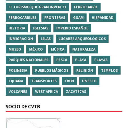
EL TURISMO QUE GRAN INVENTO
FERROCARRIL
FERROCARRILES
FRONTERAS
GUAM
HISPANIDAD
HISTORIA
IGLESIAS
IMPERIO ESPAÑOL
INMIGRACIÓN
ISLAS
LUGARES ARQUEOLÓGICOS
MUSEO
MÉXICO
MÚSICA
NATURALEZA
PARQUES NACIONALES
PESCA
PLAYA
PLAYAS
POLINESIA
PUEBLOS MÁGICOS
RELIGIÓN
TEMPLOS
TIJUANA
TRANSPORTES
TREN
UNESCO
VOLCANES
WEST AFRICA
ZACATECAS
SOCIO DE CVTB