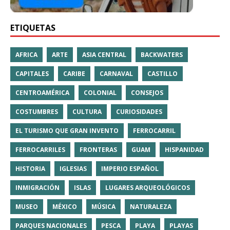
ETIQUETAS
AFRICA
ARTE
ASIA CENTRAL
BACKWATERS
CAPITALES
CARIBE
CARNAVAL
CASTILLO
CENTROAMÉRICA
COLONIAL
CONSEJOS
COSTUMBRES
CULTURA
CURIOSIDADES
EL TURISMO QUE GRAN INVENTO
FERROCARRIL
FERROCARRILES
FRONTERAS
GUAM
HISPANIDAD
HISTORIA
IGLESIAS
IMPERIO ESPAÑOL
INMIGRACIÓN
ISLAS
LUGARES ARQUEOLÓGICOS
MUSEO
MÉXICO
MÚSICA
NATURALEZA
PARQUES NACIONALES
PESCA
PLAYA
PLAYAS