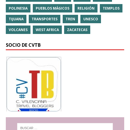
POLINESIA
PUEBLOS MÁGICOS
RELIGIÓN
TEMPLOS
TIJUANA
TRANSPORTES
TREN
UNESCO
VOLCANES
WEST AFRICA
ZACATECAS
SOCIO DE CVTB