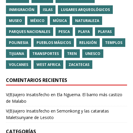
INMIGRACIÓN
ISLAS
LUGARES ARQUEOLÓGICOS
MUSEO
MÉXICO
MÚSICA
NATURALEZA
PARQUES NACIONALES
PESCA
PLAYA
PLAYAS
POLINESIA
PUEBLOS MÁGICOS
RELIGIÓN
TEMPLOS
TIJUANA
TRANSPORTES
TREN
UNESCO
VOLCANES
WEST AFRICA
ZACATECAS
COMENTARIOS RECIENTES
V(B)iajero Insatisfecho
en
Ela Nguema. El barrio más castizo
de Malabo
V(B)iajero Insatisfecho
en
Semonkong y las cataratas
Maletsunyane de Lesoto
CATEGORÍAS