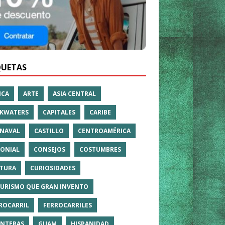
QUETAS
ICA
ARTE
ASIA CENTRAL
KWATERS
CAPITALES
CARIBE
NAVAL
CASTILLO
CENTROAMÉRICA
ONIAL
CONSEJOS
COSTUMBRES
TURA
CURIOSIDADES
TURISMO QUE GRAN INVENTO
ROCARRIL
FERROCARRILES
NTERAS
GUAM
HISPANIDAD