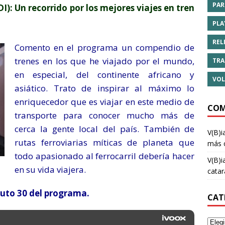
PAR
Un recorrido por los mejores viajes en tren
PLA
REL
Comento en el programa un compendio de
trenes en los que he viajado por el mundo,
TRA
en especial, del continente africano y
VOL
asiático. Trato de inspirar al máximo lo
enriquecedor que es viajar en este medio de
COM
transporte para conocer mucho más de
cerca la gente local del país. También de
V(B)i
rutas ferroviarias míticas de planeta que
más 
todo apasionado al ferrocarril debería hacer
V(B)i
en su vida viajera.
cata
nuto 30 del programa.
CAT