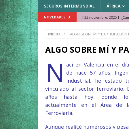
SEGUROS INTERMUNDIAL
ÁFRICA
[ 22 noviembre, 2025 ]
¿Cam
NOVEDADES
REFLEXIONES VIAJERAS
INICIO
ALGO SOBRE MÍ Y PARTICIPACIÓN 
[ 9 octubre, 2025 ]
JAMAICA. 
[ 27 septiembre, 2025 ]
Cóm
ALGO SOBRE MÍ Y P
[ 3 agosto, 2025 ]
Qué ver e
N
ací en Valencia en el dí
[ 15 marzo, 2026 ]
Ela Ngue
de hace 57 años.
Ingen
[ 6 diciembre, 2025 ]
Semonk
Industrial, he estado 
[ 23 noviembre, 2025 ]
Muse
vinculado al sector ferroviario.
KAZAJISTÁN
años hasta hoy, donde lo 
actualmente en el Área de l
Ferroviaria.
Aunque realicé numerosos y pesad