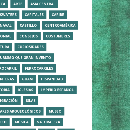
ICA
ARTE
ASIA CENTRAL
KWATERS
CAPITALES
CARIBE
NAVAL
CASTILLO
CENTROAMÉRICA
ONIAL
CONSEJOS
COSTUMBRES
TURA
CURIOSIDADES
TURISMO QUE GRAN INVENTO
ROCARRIL
FERROCARRILES
NTERAS
GUAM
HISPANIDAD
TORIA
IGLESIAS
IMPERIO ESPAÑOL
IGRACIÓN
ISLAS
ARES ARQUEOLÓGICOS
MUSEO
ICO
MÚSICA
NATURALEZA