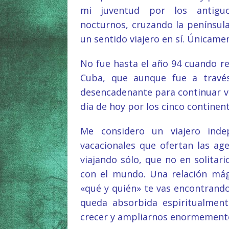
mi juventud por los antigu
nocturnos, cruzando la península
un sentido viajero en sí. Únicam
No fue hasta el año 94 cuando re
Cuba, que aunque fue a través
desencadenante para continuar v
día de hoy por los cinco continent
Me considero un viajero inde
vacacionales que ofertan las ag
viajando sólo, que no en solitar
con el mundo. Una relación mág
«qué y quién» te vas encontrando
queda absorbida espiritualmen
crecer y ampliarnos enormemente