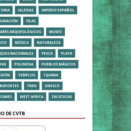
TORIA
IGLESIAS
IMPERIO ESPAÑOL
IGRACIÓN
ISLAS
ARES ARQUEOLÓGICOS
MUSEO
ICO
MÚSICA
NATURALEZA
QUES NACIONALES
PESCA
PLAYA
YAS
POLINESIA
PUEBLOS MÁGICOS
IGIÓN
TEMPLOS
TIJUANA
NSPORTES
TREN
UNESCO
CANES
WEST AFRICA
ZACATECAS
IO DE CVTB