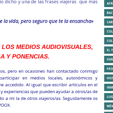
o dicho y una de las frases viajeras que más
AFR
BAC
e la vida, pero seguro que te la ensancha»
CAR
COL
CUL
 LOS MEDIOS AUDIOVISUALES,
EL 
A Y PONENCIAS.
FER
FRO
s, pero en ocasiones han contactado conmigo
articipar en medios locales, autonómicos y
HIS
accedido. Al igual que escribir artículos en el
INM
 y experiencias que pueden ayudar a otros/as de
LUG
 a mí la de otros viajeros/as. Seguidamente os
IVOOX.
MÉX