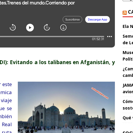
C
Ela 
Semo
de L
Muse
Polí
 Evitando a los talibanes en Afganistán, y
¿Cam
camb
 este
JAMA
ómica
avio
viaje
Cómo
ue se
sost
bién
Qué 
 Real
ruta