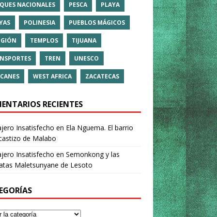
QUES NACIONALES
PESCA
PLAYA
YAS
POLINESIA
PUEBLOS MÁGICOS
IGIÓN
TEMPLOS
TIJUANA
NSPORTES
TREN
UNESCO
CANES
WEST AFRICA
ZACATECAS
ENTARIOS RECIENTES
ajero Insatisfecho
en
Ela Nguema. El barrio
castizo de Malabo
ajero Insatisfecho
en
Semonkong y las
ratas Maletsunyane de Lesoto
EGORÍAS