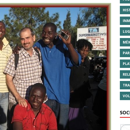
HIS
INM
LUG
MÉX
PAR
PLA
REL
TRA
VOL
SOC