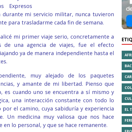
os Expresos
 durante mi servicio militar, nunca tuvieron
ente para trasladarme cada fin de semana.
alicé mi primer viaje serio, concretamente a
ETI
 de una agencia de viajes, fue el efecto
iajando ya de manera independiente hasta el
AFR
es.
BAC
pendiente, muy alejado de los paquetes
CAR
encias, y amante de mi libertad.
Pienso que
COL
io, es cuando uno se encuentra a sí mismo y
CUL
ica, una interacción constante con todo lo
 por el camino, cuya sabiduría y experiencia
EL 
te. Un medicina muy valiosa que nos hace
FER
 en lo personal, y que se hace remanente.
FRO