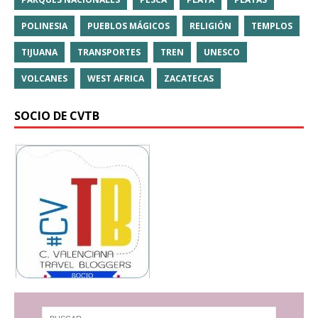
POLINESIA
PUEBLOS MÁGICOS
RELIGIÓN
TEMPLOS
TIJUANA
TRANSPORTES
TREN
UNESCO
VOLCANES
WEST AFRICA
ZACATECAS
SOCIO DE CVTB