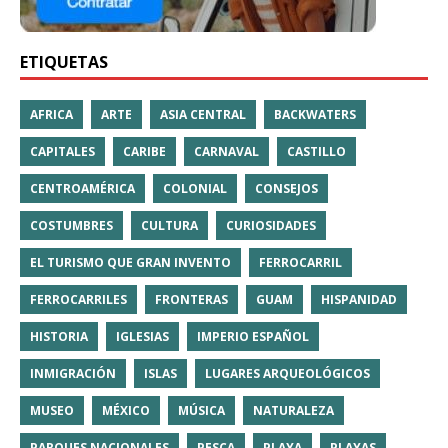
ETIQUETAS
AFRICA
ARTE
ASIA CENTRAL
BACKWATERS
CAPITALES
CARIBE
CARNAVAL
CASTILLO
CENTROAMÉRICA
COLONIAL
CONSEJOS
COSTUMBRES
CULTURA
CURIOSIDADES
EL TURISMO QUE GRAN INVENTO
FERROCARRIL
FERROCARRILES
FRONTERAS
GUAM
HISPANIDAD
HISTORIA
IGLESIAS
IMPERIO ESPAÑOL
INMIGRACIÓN
ISLAS
LUGARES ARQUEOLÓGICOS
MUSEO
MÉXICO
MÚSICA
NATURALEZA
PARQUES NACIONALES
PESCA
PLAYA
PLAYAS