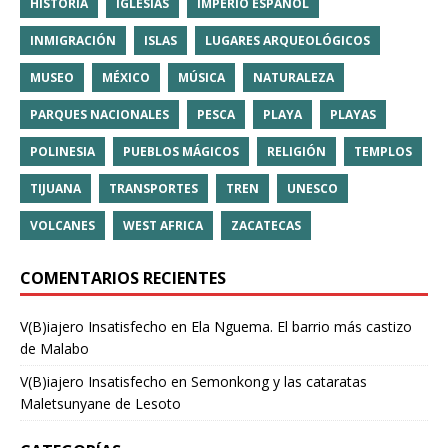
HISTORIA
IGLESIAS
IMPERIO ESPAÑOL
INMIGRACIÓN
ISLAS
LUGARES ARQUEOLÓGICOS
MUSEO
MÉXICO
MÚSICA
NATURALEZA
PARQUES NACIONALES
PESCA
PLAYA
PLAYAS
POLINESIA
PUEBLOS MÁGICOS
RELIGIÓN
TEMPLOS
TIJUANA
TRANSPORTES
TREN
UNESCO
VOLCANES
WEST AFRICA
ZACATECAS
COMENTARIOS RECIENTES
V(B)iajero Insatisfecho
en
Ela Nguema. El barrio más castizo
de Malabo
V(B)iajero Insatisfecho
en
Semonkong y las cataratas
Maletsunyane de Lesoto