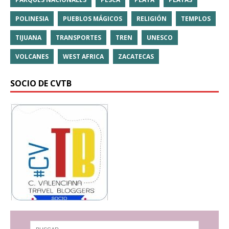
POLINESIA
PUEBLOS MÁGICOS
RELIGIÓN
TEMPLOS
TIJUANA
TRANSPORTES
TREN
UNESCO
VOLCANES
WEST AFRICA
ZACATECAS
SOCIO DE CVTB