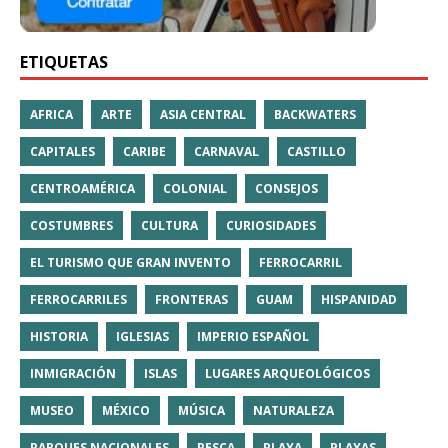
ETIQUETAS
AFRICA
ARTE
ASIA CENTRAL
BACKWATERS
CAPITALES
CARIBE
CARNAVAL
CASTILLO
CENTROAMÉRICA
COLONIAL
CONSEJOS
COSTUMBRES
CULTURA
CURIOSIDADES
EL TURISMO QUE GRAN INVENTO
FERROCARRIL
FERROCARRILES
FRONTERAS
GUAM
HISPANIDAD
HISTORIA
IGLESIAS
IMPERIO ESPAÑOL
INMIGRACIÓN
ISLAS
LUGARES ARQUEOLÓGICOS
MUSEO
MÉXICO
MÚSICA
NATURALEZA
PARQUES NACIONALES
PESCA
PLAYA
PLAYAS