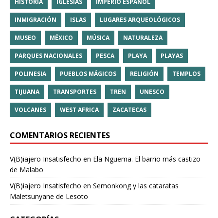
HISTORIA
IGLESIAS
IMPERIO ESPAÑOL
INMIGRACIÓN
ISLAS
LUGARES ARQUEOLÓGICOS
MUSEO
MÉXICO
MÚSICA
NATURALEZA
PARQUES NACIONALES
PESCA
PLAYA
PLAYAS
POLINESIA
PUEBLOS MÁGICOS
RELIGIÓN
TEMPLOS
TIJUANA
TRANSPORTES
TREN
UNESCO
VOLCANES
WEST AFRICA
ZACATECAS
COMENTARIOS RECIENTES
V(B)iajero Insatisfecho
en
Ela Nguema. El barrio más castizo
de Malabo
V(B)iajero Insatisfecho
en
Semonkong y las cataratas
Maletsunyane de Lesoto