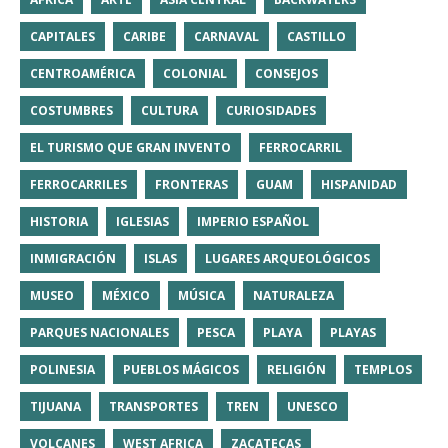
CAPITALES
CARIBE
CARNAVAL
CASTILLO
CENTROAMÉRICA
COLONIAL
CONSEJOS
COSTUMBRES
CULTURA
CURIOSIDADES
EL TURISMO QUE GRAN INVENTO
FERROCARRIL
FERROCARRILES
FRONTERAS
GUAM
HISPANIDAD
HISTORIA
IGLESIAS
IMPERIO ESPAÑOL
INMIGRACIÓN
ISLAS
LUGARES ARQUEOLÓGICOS
MUSEO
MÉXICO
MÚSICA
NATURALEZA
PARQUES NACIONALES
PESCA
PLAYA
PLAYAS
POLINESIA
PUEBLOS MÁGICOS
RELIGIÓN
TEMPLOS
TIJUANA
TRANSPORTES
TREN
UNESCO
VOLCANES
WEST AFRICA
ZACATECAS