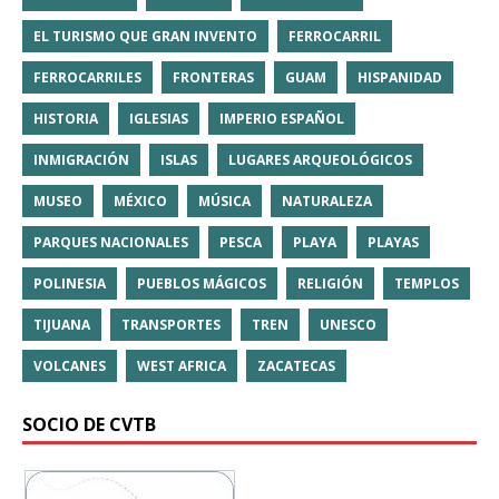
EL TURISMO QUE GRAN INVENTO
FERROCARRIL
FERROCARRILES
FRONTERAS
GUAM
HISPANIDAD
HISTORIA
IGLESIAS
IMPERIO ESPAÑOL
INMIGRACIÓN
ISLAS
LUGARES ARQUEOLÓGICOS
MUSEO
MÉXICO
MÚSICA
NATURALEZA
PARQUES NACIONALES
PESCA
PLAYA
PLAYAS
POLINESIA
PUEBLOS MÁGICOS
RELIGIÓN
TEMPLOS
TIJUANA
TRANSPORTES
TREN
UNESCO
VOLCANES
WEST AFRICA
ZACATECAS
SOCIO DE CVTB