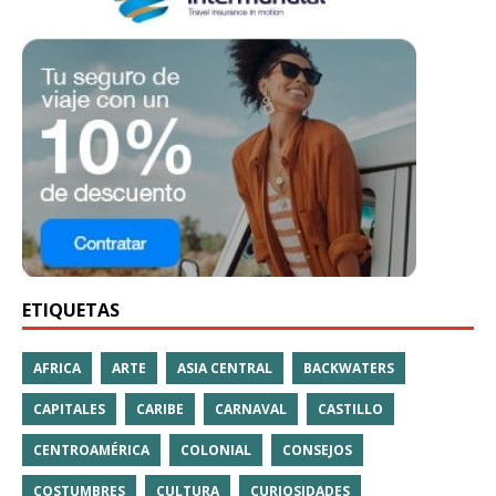
ETIQUETAS
AFRICA
ARTE
ASIA CENTRAL
BACKWATERS
CAPITALES
CARIBE
CARNAVAL
CASTILLO
CENTROAMÉRICA
COLONIAL
CONSEJOS
COSTUMBRES
CULTURA
CURIOSIDADES