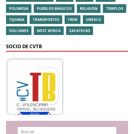
POLINESIA
PUEBLOS MÁGICOS
RELIGIÓN
TEMPLOS
TIJUANA
TRANSPORTES
TREN
UNESCO
VOLCANES
WEST AFRICA
ZACATECAS
SOCIO DE CVTB