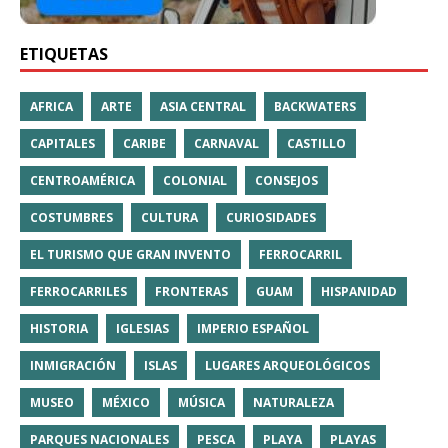
ETIQUETAS
AFRICA
ARTE
ASIA CENTRAL
BACKWATERS
CAPITALES
CARIBE
CARNAVAL
CASTILLO
CENTROAMÉRICA
COLONIAL
CONSEJOS
COSTUMBRES
CULTURA
CURIOSIDADES
EL TURISMO QUE GRAN INVENTO
FERROCARRIL
FERROCARRILES
FRONTERAS
GUAM
HISPANIDAD
HISTORIA
IGLESIAS
IMPERIO ESPAÑOL
INMIGRACIÓN
ISLAS
LUGARES ARQUEOLÓGICOS
MUSEO
MÉXICO
MÚSICA
NATURALEZA
PARQUES NACIONALES
PESCA
PLAYA
PLAYAS