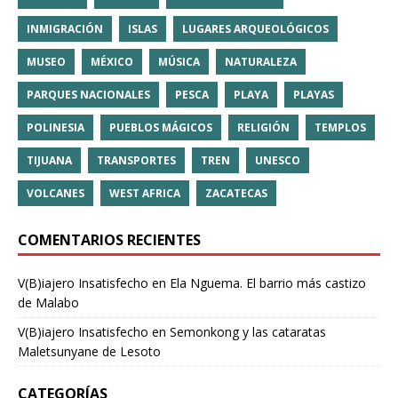
INMIGRACIÓN
ISLAS
LUGARES ARQUEOLÓGICOS
MUSEO
MÉXICO
MÚSICA
NATURALEZA
PARQUES NACIONALES
PESCA
PLAYA
PLAYAS
POLINESIA
PUEBLOS MÁGICOS
RELIGIÓN
TEMPLOS
TIJUANA
TRANSPORTES
TREN
UNESCO
VOLCANES
WEST AFRICA
ZACATECAS
COMENTARIOS RECIENTES
V(B)iajero Insatisfecho
en
Ela Nguema. El barrio más castizo
de Malabo
V(B)iajero Insatisfecho
en
Semonkong y las cataratas
Maletsunyane de Lesoto
CATEGORÍAS