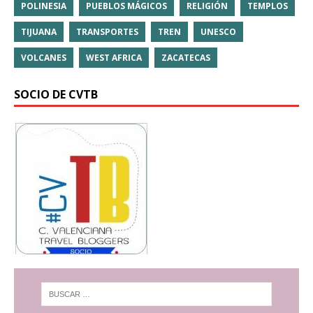
POLINESIA
PUEBLOS MÁGICOS
RELIGIÓN
TEMPLOS
TIJUANA
TRANSPORTES
TREN
UNESCO
VOLCANES
WEST AFRICA
ZACATECAS
SOCIO DE CVTB