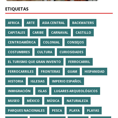
ETIQUETAS
AFRICA
ARTE
ASIA CENTRAL
BACKWATERS
CAPITALES
CARIBE
CARNAVAL
CASTILLO
CENTROAMÉRICA
COLONIAL
CONSEJOS
COSTUMBRES
CULTURA
CURIOSIDADES
EL TURISMO QUE GRAN INVENTO
FERROCARRIL
FERROCARRILES
FRONTERAS
GUAM
HISPANIDAD
HISTORIA
IGLESIAS
IMPERIO ESPAÑOL
INMIGRACIÓN
ISLAS
LUGARES ARQUEOLÓGICOS
MUSEO
MÉXICO
MÚSICA
NATURALEZA
PARQUES NACIONALES
PESCA
PLAYA
PLAYAS