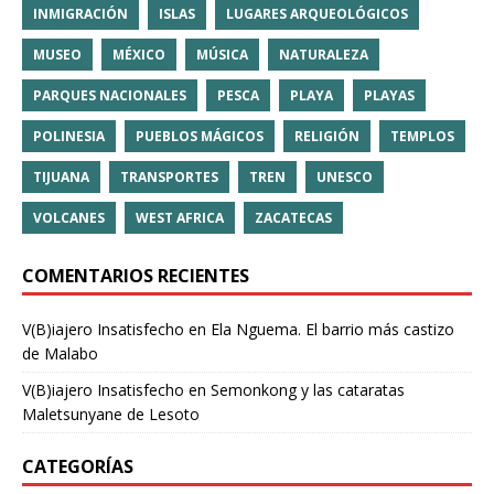
INMIGRACIÓN
ISLAS
LUGARES ARQUEOLÓGICOS
MUSEO
MÉXICO
MÚSICA
NATURALEZA
PARQUES NACIONALES
PESCA
PLAYA
PLAYAS
POLINESIA
PUEBLOS MÁGICOS
RELIGIÓN
TEMPLOS
TIJUANA
TRANSPORTES
TREN
UNESCO
VOLCANES
WEST AFRICA
ZACATECAS
COMENTARIOS RECIENTES
V(B)iajero Insatisfecho
en
Ela Nguema. El barrio más castizo
de Malabo
V(B)iajero Insatisfecho
en
Semonkong y las cataratas
Maletsunyane de Lesoto
CATEGORÍAS