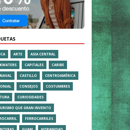
QUETAS
ICA
ARTE
ASIA CENTRAL
KWATERS
CAPITALES
CARIBE
NAVAL
CASTILLO
CENTROAMÉRICA
ONIAL
CONSEJOS
COSTUMBRES
TURA
CURIOSIDADES
TURISMO QUE GRAN INVENTO
ROCARRIL
FERROCARRILES
NTERAS
GUAM
HISPANIDAD