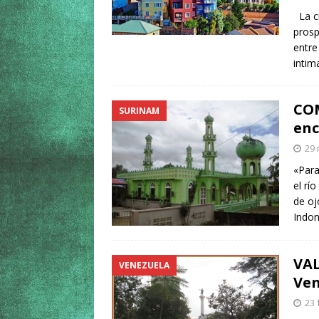
La ci
prosp
entre
inti
COM
SURINAM
enc
29 
«Para
el rí
de oj
Indo
VAL
VENEZUELA
Ven
23 