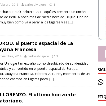
febrero, 2015
carloselviajero
1
haco. PERÚ. Febrero 2011 Aquí les presento un rincón
ro de Perú. A poco más de media hora de Trujillo. Uno no
muy bien cómo va a parar a los lugares y se
[…]
ROU. El puerto espacial de La
yana Francesa.
oviembre, 2014
carloselviajero
3
u. Un lugar tan extraño como desubicado de su identidad
nica y convertido en el puerto espacial de Europa.
SÍG
ou, Guayana Francesa. Febrero 2012 Hay momentos de un
 donde caemos en lugares poco
[…]
 LORENZO. El último horizonte
ETI
atoriano.