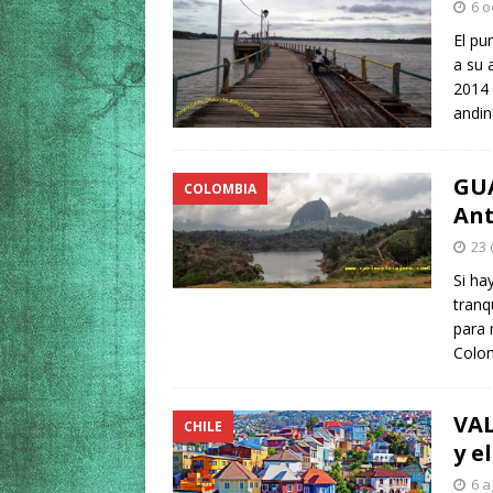
6 o
El pu
a su
2014 
andi
GUA
COLOMBIA
Ant
23 
Si ha
tranq
para 
Colom
VAL
CHILE
y e
6 a