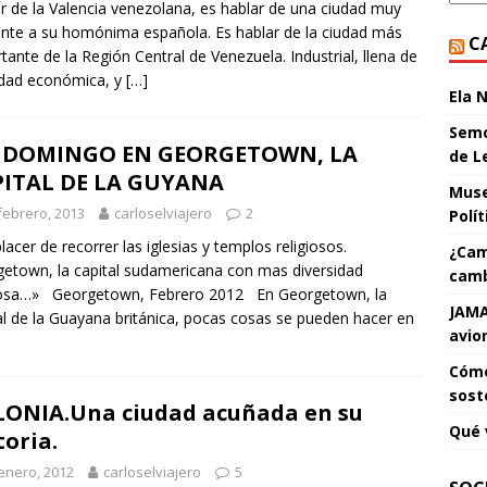
r de la Valencia venezolana, es hablar de una ciudad muy
ente a su homónima española. Es hablar de la ciudad más
C
tante de la Región Central de Venezuela. Industrial, llena de
idad económica, y
[…]
Ela 
Semo
 DOMINGO EN GEORGETOWN, LA
de L
PITAL DE LA GUYANA
Muse
febrero, 2013
carloselviajero
2
Polí
lacer de recorrer las iglesias y templos religiosos.
¿Cam
etown, la capital sudamericana con mas diversidad
camb
giosa…» Georgetown, Febrero 2012 En Georgetown, la
JAMA
al de la Guayana británica, pocas cosas se pueden hacer en
avio
Cómo
sost
ONIA.Una ciudad acuñada en su
Qué 
toria.
enero, 2012
carloselviajero
5