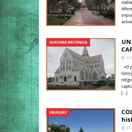
Habla
difer
impor
activ
UN
GUAYANA BRITÁNICA
CA
12 
«El p
Georg
reli
capit
[…]
COL
URUGUAY
his
27 