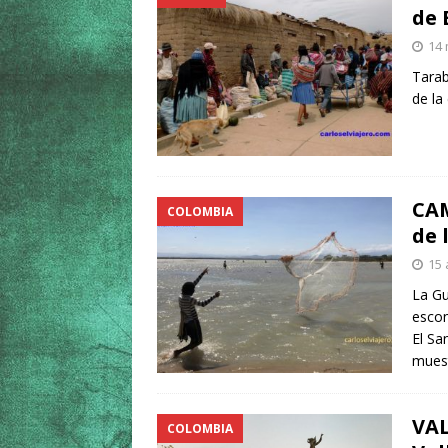
de 
14 
Tarab
de la
CAM
COLOMBIA
de 
15 
La Gu
escon
El Sa
muest
VAL
COLOMBIA