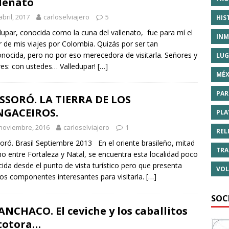
lenato
abril, 2017
carloselviajero
5
HIS
dupar, conocida como la cuna del vallenato, fue para mí el
INM
 de mis viajes por Colombia. Quizás por ser tan
nocida, pero no por eso merecedora de visitarla. Señores y
LUG
es: con ustedes… Valledupar!
[…]
MÉX
PAR
SORÓ. LA TIERRA DE LOS
NGACEIROS.
PLA
noviembre, 2016
carloselviajero
1
REL
ró. Brasil Septiembre 2013 En el oriente brasileño, mitad
TRA
o entre Fortaleza y Natal, se encuentra esta localidad poco
ida desde el punto de vista turístico pero que presenta
VOL
os componentes interesantes para visitarla.
[…]
SOC
NCHACO. El ceviche y los caballitos
totora…