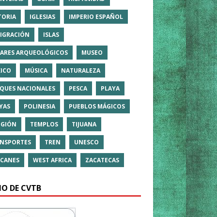
TORIA
IGLESIAS
IMPERIO ESPAÑOL
IGRACIÓN
ISLAS
ARES ARQUEOLÓGICOS
MUSEO
ICO
MÚSICA
NATURALEZA
QUES NACIONALES
PESCA
PLAYA
YAS
POLINESIA
PUEBLOS MÁGICOS
IGIÓN
TEMPLOS
TIJUANA
NSPORTES
TREN
UNESCO
CANES
WEST AFRICA
ZACATECAS
IO DE CVTB