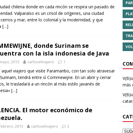
PAR
udad chilena donde en cada rincón se respira un pasado de
eridad. Valparaíso es un crisol de orígenes, una ciudad
PLA
 cerros y mar, entre lo colonial y la modernidad, y que
REL
ma
[…]
TRA
MEWIJNE, donde Surinam se
VOL
uentra con la isla indonesia de Java
mayo, 2013
carloselviajero
1
COM
 aquel viajero que visite Paramaribo, con tan solo atravesar
o Surinam, tendrá entre sí Commewijne. En un abrir y cerrar
V(B)i
os, le trasladará a un rincón al más estilo javanés de
más 
nesia»
[…]
V(B)i
cata
ENCIA. El motor económico de
CAT
ezuela.
febrero, 2013
carloselviajero
3