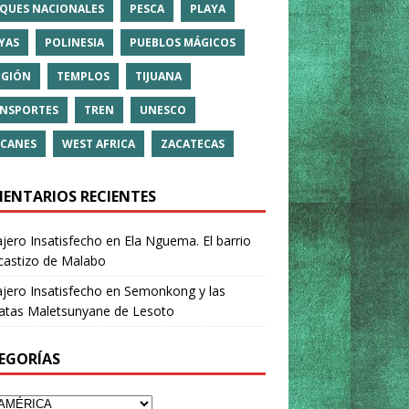
QUES NACIONALES
PESCA
PLAYA
YAS
POLINESIA
PUEBLOS MÁGICOS
IGIÓN
TEMPLOS
TIJUANA
NSPORTES
TREN
UNESCO
CANES
WEST AFRICA
ZACATECAS
ENTARIOS RECIENTES
ajero Insatisfecho
en
Ela Nguema. El barrio
castizo de Malabo
ajero Insatisfecho
en
Semonkong y las
ratas Maletsunyane de Lesoto
EGORÍAS