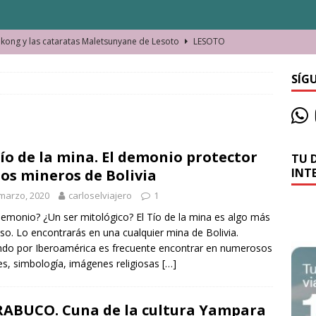
ong y las cataratas Maletsunyane de Lesoto
LESOTO
o de las Víctimas de la Represión Política en Shymkent, Kazajistán
SÍG
bian los lugares que visitamos o cambiamos nosotros?
Tío de la mina. El demonio protector
TU 
La historia de la misteriosa avioneta de la playa
JAMAICA
INT
los mineros de Bolivia
o moverse en Seychelles de manera sostenible
SEYCHELLES
marzo, 2020
carloselviajero
1
n Manama. La capital de Baréin
BARÉIN
emonio? ¿Un ser mitológico? El Tío de la mina es algo más
so. Lo encontrarás en una cualquier mina de Bolivia.
ma. El barrio más castizo de Malabo
GUINEA ECUATORIAL
ndo por Iberoamérica es frecuente encontrar en numerosos
es, simbología, imágenes religiosas
[…]
ABUCO. Cuna de la cultura Yampara