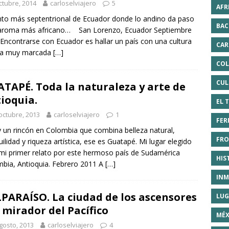
ctubre, 2014
carloselviajero
5
AFR
nto más septentrional de Ecuador donde lo andino da paso
BAC
 aroma más africano… San Lorenzo, Ecuador Septiembre
Encontrarse con Ecuador es hallar un país con una cultura
CAR
na muy marcada
[…]
COL
CUL
TAPÉ. Toda la naturaleza y arte de
ioquia.
EL 
octubre, 2013
carloselviajero
1
FER
y un rincón en Colombia que combina belleza natural,
FRO
uilidad y riqueza artística, ese es Guatapé. Mi lugar elegido
mi primer relato por este hermoso país de Sudamérica
HIS
bia, Antioquia. Febrero 2011 A
[…]
INM
PARAÍSO. La ciudad de los ascensores
LUG
l mirador del Pacífico
MÉX
gosto, 2013
carloselviajero
4