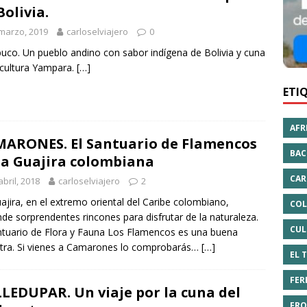
Bolivia.
marzo, 2019
carloselviajero
0
uco. Un pueblo andino con sabor indígena de Bolivia y cuna
 cultura Yampara.
[…]
ETI
AFR
ARONES. El Santuario de Flamencos
BAC
la Guajira colombiana
CAR
abril, 2018
carloselviajero
2
ajira, en el extremo oriental del Caribe colombiano,
COL
de sorprendentes rincones para disfrutar de la naturaleza.
CUL
ntuario de Flora y Fauna Los Flamencos es una buena
ra. Si vienes a Camarones lo comprobarás…
[…]
EL 
FER
LEDUPAR. Un viaje por la cuna del
FRO