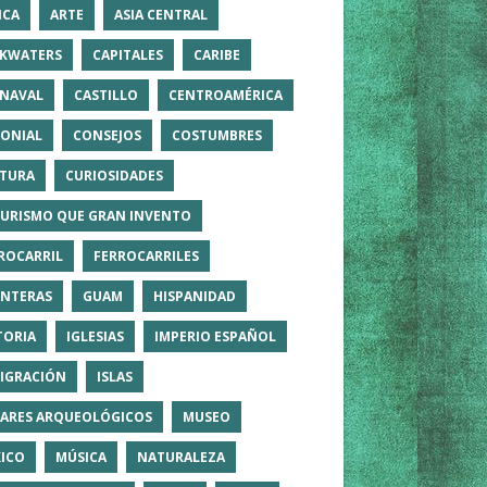
ICA
ARTE
ASIA CENTRAL
KWATERS
CAPITALES
CARIBE
NAVAL
CASTILLO
CENTROAMÉRICA
ONIAL
CONSEJOS
COSTUMBRES
TURA
CURIOSIDADES
TURISMO QUE GRAN INVENTO
ROCARRIL
FERROCARRILES
NTERAS
GUAM
HISPANIDAD
TORIA
IGLESIAS
IMPERIO ESPAÑOL
IGRACIÓN
ISLAS
ARES ARQUEOLÓGICOS
MUSEO
ICO
MÚSICA
NATURALEZA