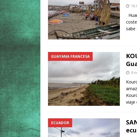
16 
Huanc
coste
sabe 
KOU
GUAYANA FRANCESA
Gua
9 n
Kouro
amazó
Kour
viaje
SAN
ECUADOR
ecu