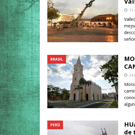
Val
13 
Valle
mejor
desco
señor
MOS
BRASIL
CA
24 
Mosso
camin
conoc
algun
HUA
PERÚ
de 