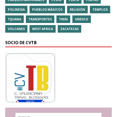
POLINESIA
PUEBLOS MÁGICOS
RELIGIÓN
TEMPLOS
TIJUANA
TRANSPORTES
TREN
UNESCO
VOLCANES
WEST AFRICA
ZACATECAS
SOCIO DE CVTB