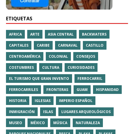
ETIQUETAS
AFRICA
ARTE
ASIA CENTRAL
BACKWATERS
CAPITALES
CARIBE
CARNAVAL
CASTILLO
CENTROAMÉRICA
COLONIAL
CONSEJOS
COSTUMBRES
CULTURA
CURIOSIDADES
EL TURISMO QUE GRAN INVENTO
FERROCARRIL
FERROCARRILES
FRONTERAS
GUAM
HISPANIDAD
HISTORIA
IGLESIAS
IMPERIO ESPAÑOL
INMIGRACIÓN
ISLAS
LUGARES ARQUEOLÓGICOS
MUSEO
MÉXICO
MÚSICA
NATURALEZA
PARQUES NACIONALES
PESCA
PLAYA
PLAYAS