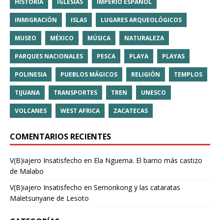
HISTORIA
IGLESIAS
IMPERIO ESPAÑOL
INMIGRACIÓN
ISLAS
LUGARES ARQUEOLÓGICOS
MUSEO
MÉXICO
MÚSICA
NATURALEZA
PARQUES NACIONALES
PESCA
PLAYA
PLAYAS
POLINESIA
PUEBLOS MÁGICOS
RELIGIÓN
TEMPLOS
TIJUANA
TRANSPORTES
TREN
UNESCO
VOLCANES
WEST AFRICA
ZACATECAS
COMENTARIOS RECIENTES
V(B)iajero Insatisfecho
en
Ela Nguema. El barrio más castizo
de Malabo
V(B)iajero Insatisfecho
en
Semonkong y las cataratas
Maletsunyane de Lesoto