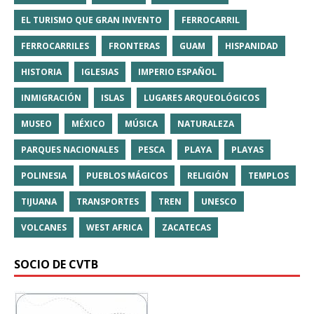
EL TURISMO QUE GRAN INVENTO
FERROCARRIL
FERROCARRILES
FRONTERAS
GUAM
HISPANIDAD
HISTORIA
IGLESIAS
IMPERIO ESPAÑOL
INMIGRACIÓN
ISLAS
LUGARES ARQUEOLÓGICOS
MUSEO
MÉXICO
MÚSICA
NATURALEZA
PARQUES NACIONALES
PESCA
PLAYA
PLAYAS
POLINESIA
PUEBLOS MÁGICOS
RELIGIÓN
TEMPLOS
TIJUANA
TRANSPORTES
TREN
UNESCO
VOLCANES
WEST AFRICA
ZACATECAS
SOCIO DE CVTB