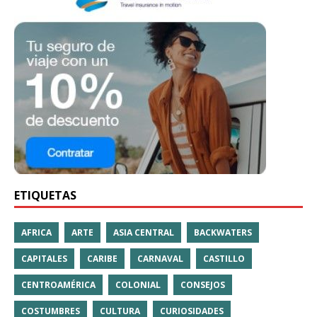
ETIQUETAS
AFRICA
ARTE
ASIA CENTRAL
BACKWATERS
CAPITALES
CARIBE
CARNAVAL
CASTILLO
CENTROAMÉRICA
COLONIAL
CONSEJOS
COSTUMBRES
CULTURA
CURIOSIDADES