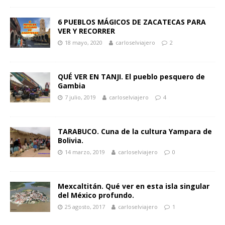
6 PUEBLOS MÁGICOS DE ZACATECAS PARA
VER Y RECORRER
18 mayo, 2020
carloselviajero
2
QUÉ VER EN TANJI. El pueblo pesquero de
Gambia
7 julio, 2019
carloselviajero
4
TARABUCO. Cuna de la cultura Yampara de
Bolivia.
14 marzo, 2019
carloselviajero
0
Mexcaltitán. Qué ver en esta isla singular
del México profundo.
25 agosto, 2017
carloselviajero
1