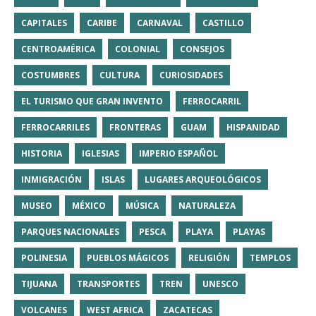
CAPITALES
CARIBE
CARNAVAL
CASTILLO
CENTROAMÉRICA
COLONIAL
CONSEJOS
COSTUMBRES
CULTURA
CURIOSIDADES
EL TURISMO QUE GRAN INVENTO
FERROCARRIL
FERROCARRILES
FRONTERAS
GUAM
HISPANIDAD
HISTORIA
IGLESIAS
IMPERIO ESPAÑOL
INMIGRACIÓN
ISLAS
LUGARES ARQUEOLÓGICOS
MUSEO
MÉXICO
MÚSICA
NATURALEZA
PARQUES NACIONALES
PESCA
PLAYA
PLAYAS
POLINESIA
PUEBLOS MÁGICOS
RELIGIÓN
TEMPLOS
TIJUANA
TRANSPORTES
TREN
UNESCO
VOLCANES
WEST AFRICA
ZACATECAS