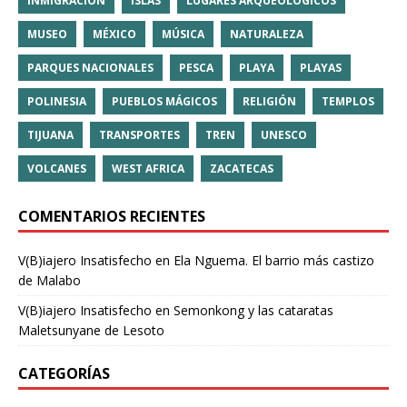
INMIGRACIÓN
ISLAS
LUGARES ARQUEOLÓGICOS
MUSEO
MÉXICO
MÚSICA
NATURALEZA
PARQUES NACIONALES
PESCA
PLAYA
PLAYAS
POLINESIA
PUEBLOS MÁGICOS
RELIGIÓN
TEMPLOS
TIJUANA
TRANSPORTES
TREN
UNESCO
VOLCANES
WEST AFRICA
ZACATECAS
COMENTARIOS RECIENTES
V(B)iajero Insatisfecho
en
Ela Nguema. El barrio más castizo
de Malabo
V(B)iajero Insatisfecho
en
Semonkong y las cataratas
Maletsunyane de Lesoto
CATEGORÍAS