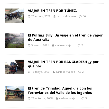
VIAJAR EN TREN POR TÚNEZ.
23 enero, 2022
carloselviajero
10
El Puffing Billy. Un viaje en el tren de vapor
de Australia
9 enero, 2021
carloselviajero
2
VIAJAR EN TREN POR BANGLADESH ¿y por
qué no?
16 mayo, 2020
carloselviajero
2
El tren de Trinidad. Aquel día con los
ferroviarios del Valle de los Ingenios
28 octubre, 2018
carloselviajero
3