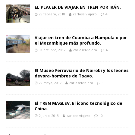
EL PLACER DE VIAJAR EN TREN POR IRÁN.
28 febrero, 2018
carloselviajero
4
Viajar en tren de Cuamba a Nampula o por
el Mozambique más profundo.
31 octubre, 2017
carloselviajero
4
El Museo Ferroviario de Nairobi y los leones
devora-hombres de Tsavo.
22 mayo, 2017
carloselviajero
1
El TREN MAGLEV. El icono tecnológico de
China.
2 junio, 2013
carloselviajero
10