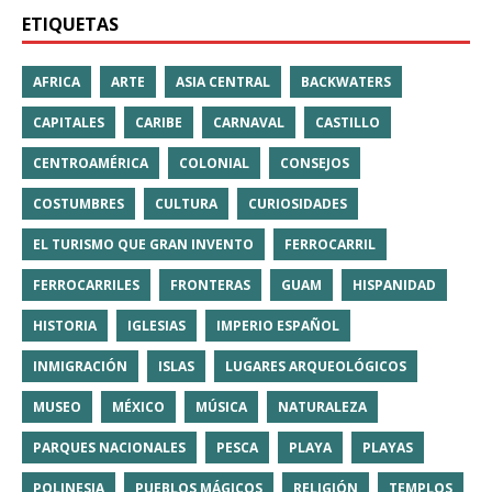
ETIQUETAS
AFRICA
ARTE
ASIA CENTRAL
BACKWATERS
CAPITALES
CARIBE
CARNAVAL
CASTILLO
CENTROAMÉRICA
COLONIAL
CONSEJOS
COSTUMBRES
CULTURA
CURIOSIDADES
EL TURISMO QUE GRAN INVENTO
FERROCARRIL
FERROCARRILES
FRONTERAS
GUAM
HISPANIDAD
HISTORIA
IGLESIAS
IMPERIO ESPAÑOL
INMIGRACIÓN
ISLAS
LUGARES ARQUEOLÓGICOS
MUSEO
MÉXICO
MÚSICA
NATURALEZA
PARQUES NACIONALES
PESCA
PLAYA
PLAYAS
POLINESIA
PUEBLOS MÁGICOS
RELIGIÓN
TEMPLOS