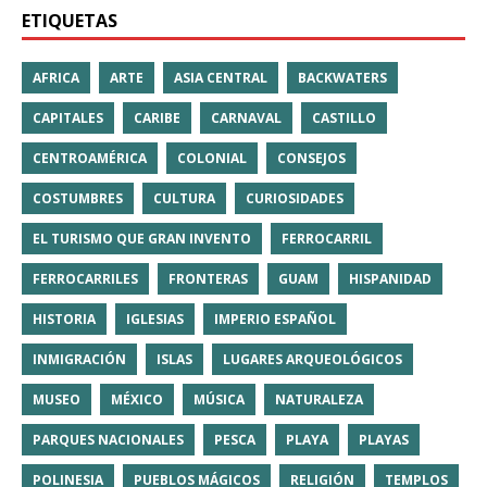
ETIQUETAS
AFRICA
ARTE
ASIA CENTRAL
BACKWATERS
CAPITALES
CARIBE
CARNAVAL
CASTILLO
CENTROAMÉRICA
COLONIAL
CONSEJOS
COSTUMBRES
CULTURA
CURIOSIDADES
EL TURISMO QUE GRAN INVENTO
FERROCARRIL
FERROCARRILES
FRONTERAS
GUAM
HISPANIDAD
HISTORIA
IGLESIAS
IMPERIO ESPAÑOL
INMIGRACIÓN
ISLAS
LUGARES ARQUEOLÓGICOS
MUSEO
MÉXICO
MÚSICA
NATURALEZA
PARQUES NACIONALES
PESCA
PLAYA
PLAYAS
POLINESIA
PUEBLOS MÁGICOS
RELIGIÓN
TEMPLOS