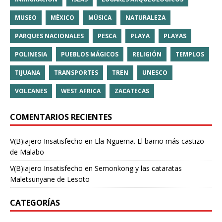
MUSEO
MÉXICO
MÚSICA
NATURALEZA
PARQUES NACIONALES
PESCA
PLAYA
PLAYAS
POLINESIA
PUEBLOS MÁGICOS
RELIGIÓN
TEMPLOS
TIJUANA
TRANSPORTES
TREN
UNESCO
VOLCANES
WEST AFRICA
ZACATECAS
COMENTARIOS RECIENTES
V(B)iajero Insatisfecho
en
Ela Nguema. El barrio más castizo
de Malabo
V(B)iajero Insatisfecho
en
Semonkong y las cataratas
Maletsunyane de Lesoto
CATEGORÍAS