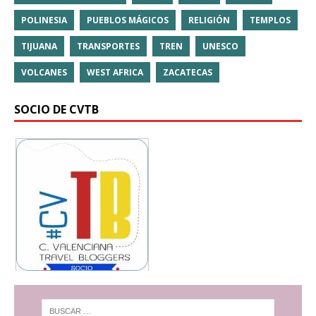
POLINESIA
PUEBLOS MÁGICOS
RELIGIÓN
TEMPLOS
TIJUANA
TRANSPORTES
TREN
UNESCO
VOLCANES
WEST AFRICA
ZACATECAS
SOCIO DE CVTB