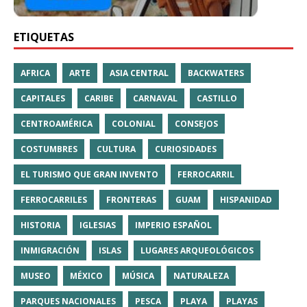
ETIQUETAS
AFRICA
ARTE
ASIA CENTRAL
BACKWATERS
CAPITALES
CARIBE
CARNAVAL
CASTILLO
CENTROAMÉRICA
COLONIAL
CONSEJOS
COSTUMBRES
CULTURA
CURIOSIDADES
EL TURISMO QUE GRAN INVENTO
FERROCARRIL
FERROCARRILES
FRONTERAS
GUAM
HISPANIDAD
HISTORIA
IGLESIAS
IMPERIO ESPAÑOL
INMIGRACIÓN
ISLAS
LUGARES ARQUEOLÓGICOS
MUSEO
MÉXICO
MÚSICA
NATURALEZA
PARQUES NACIONALES
PESCA
PLAYA
PLAYAS