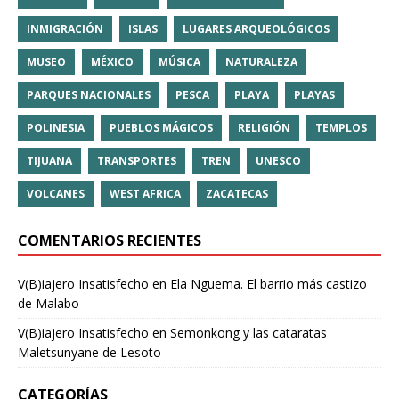
INMIGRACIÓN
ISLAS
LUGARES ARQUEOLÓGICOS
MUSEO
MÉXICO
MÚSICA
NATURALEZA
PARQUES NACIONALES
PESCA
PLAYA
PLAYAS
POLINESIA
PUEBLOS MÁGICOS
RELIGIÓN
TEMPLOS
TIJUANA
TRANSPORTES
TREN
UNESCO
VOLCANES
WEST AFRICA
ZACATECAS
COMENTARIOS RECIENTES
V(B)iajero Insatisfecho
en
Ela Nguema. El barrio más castizo
de Malabo
V(B)iajero Insatisfecho
en
Semonkong y las cataratas
Maletsunyane de Lesoto
CATEGORÍAS