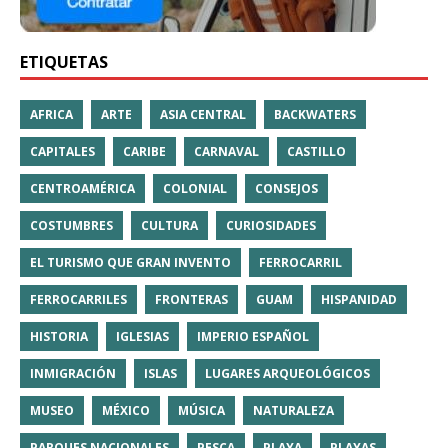
ETIQUETAS
AFRICA
ARTE
ASIA CENTRAL
BACKWATERS
CAPITALES
CARIBE
CARNAVAL
CASTILLO
CENTROAMÉRICA
COLONIAL
CONSEJOS
COSTUMBRES
CULTURA
CURIOSIDADES
EL TURISMO QUE GRAN INVENTO
FERROCARRIL
FERROCARRILES
FRONTERAS
GUAM
HISPANIDAD
HISTORIA
IGLESIAS
IMPERIO ESPAÑOL
INMIGRACIÓN
ISLAS
LUGARES ARQUEOLÓGICOS
MUSEO
MÉXICO
MÚSICA
NATURALEZA
PARQUES NACIONALES
PESCA
PLAYA
PLAYAS