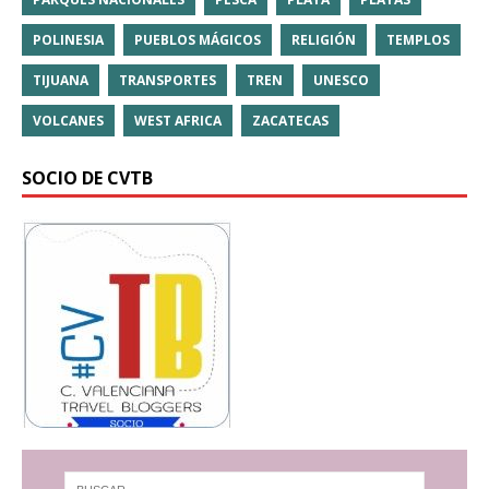
POLINESIA
PUEBLOS MÁGICOS
RELIGIÓN
TEMPLOS
TIJUANA
TRANSPORTES
TREN
UNESCO
VOLCANES
WEST AFRICA
ZACATECAS
SOCIO DE CVTB