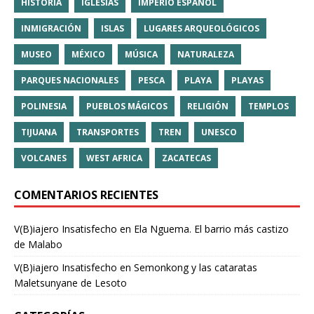
HISTORIA
IGLESIAS
IMPERIO ESPAÑOL
INMIGRACIÓN
ISLAS
LUGARES ARQUEOLÓGICOS
MUSEO
MÉXICO
MÚSICA
NATURALEZA
PARQUES NACIONALES
PESCA
PLAYA
PLAYAS
POLINESIA
PUEBLOS MÁGICOS
RELIGIÓN
TEMPLOS
TIJUANA
TRANSPORTES
TREN
UNESCO
VOLCANES
WEST AFRICA
ZACATECAS
COMENTARIOS RECIENTES
V(B)iajero Insatisfecho
en
Ela Nguema. El barrio más castizo
de Malabo
V(B)iajero Insatisfecho
en
Semonkong y las cataratas
Maletsunyane de Lesoto