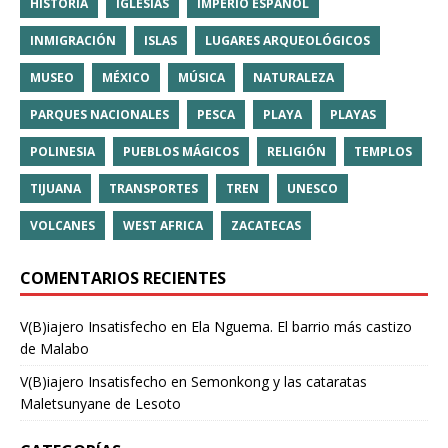
HISTORIA
IGLESIAS
IMPERIO ESPAÑOL
INMIGRACIÓN
ISLAS
LUGARES ARQUEOLÓGICOS
MUSEO
MÉXICO
MÚSICA
NATURALEZA
PARQUES NACIONALES
PESCA
PLAYA
PLAYAS
POLINESIA
PUEBLOS MÁGICOS
RELIGIÓN
TEMPLOS
TIJUANA
TRANSPORTES
TREN
UNESCO
VOLCANES
WEST AFRICA
ZACATECAS
COMENTARIOS RECIENTES
V(B)iajero Insatisfecho
en
Ela Nguema. El barrio más castizo
de Malabo
V(B)iajero Insatisfecho
en
Semonkong y las cataratas
Maletsunyane de Lesoto