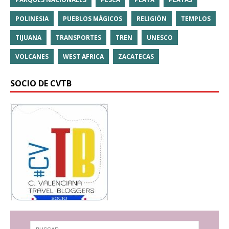
POLINESIA
PUEBLOS MÁGICOS
RELIGIÓN
TEMPLOS
TIJUANA
TRANSPORTES
TREN
UNESCO
VOLCANES
WEST AFRICA
ZACATECAS
SOCIO DE CVTB