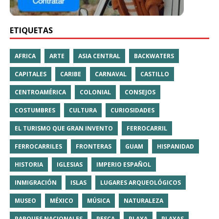
ETIQUETAS
AFRICA
ARTE
ASIA CENTRAL
BACKWATERS
CAPITALES
CARIBE
CARNAVAL
CASTILLO
CENTROAMÉRICA
COLONIAL
CONSEJOS
COSTUMBRES
CULTURA
CURIOSIDADES
EL TURISMO QUE GRAN INVENTO
FERROCARRIL
FERROCARRILES
FRONTERAS
GUAM
HISPANIDAD
HISTORIA
IGLESIAS
IMPERIO ESPAÑOL
INMIGRACIÓN
ISLAS
LUGARES ARQUEOLÓGICOS
MUSEO
MÉXICO
MÚSICA
NATURALEZA
PARQUES NACIONALES
PESCA
PLAYA
PLAYAS