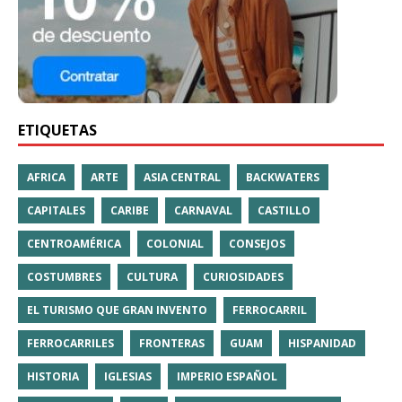
ETIQUETAS
AFRICA
ARTE
ASIA CENTRAL
BACKWATERS
CAPITALES
CARIBE
CARNAVAL
CASTILLO
CENTROAMÉRICA
COLONIAL
CONSEJOS
COSTUMBRES
CULTURA
CURIOSIDADES
EL TURISMO QUE GRAN INVENTO
FERROCARRIL
FERROCARRILES
FRONTERAS
GUAM
HISPANIDAD
HISTORIA
IGLESIAS
IMPERIO ESPAÑOL