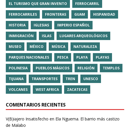
EL TURISMO QUE GRAN INVENTO
FERROCARRIL
FERROCARRILES
FRONTERAS
GUAM
HISPANIDAD
HISTORIA
IGLESIAS
IMPERIO ESPAÑOL
INMIGRACIÓN
ISLAS
LUGARES ARQUEOLÓGICOS
MUSEO
MÉXICO
MÚSICA
NATURALEZA
PARQUES NACIONALES
PESCA
PLAYA
PLAYAS
POLINESIA
PUEBLOS MÁGICOS
RELIGIÓN
TEMPLOS
TIJUANA
TRANSPORTES
TREN
UNESCO
VOLCANES
WEST AFRICA
ZACATECAS
COMENTARIOS RECIENTES
V(B)iajero Insatisfecho
en
Ela Nguema. El barrio más castizo
de Malabo