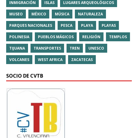
INMIGRACIÓN
ISLAS
LUGARES ARQUEOLÓGICOS
MUSEO
MÉXICO
MÚSICA
NATURALEZA
PARQUES NACIONALES
PESCA
PLAYA
PLAYAS
POLINESIA
PUEBLOS MÁGICOS
RELIGIÓN
TEMPLOS
TIJUANA
TRANSPORTES
TREN
UNESCO
VOLCANES
WEST AFRICA
ZACATECAS
SOCIO DE CVTB