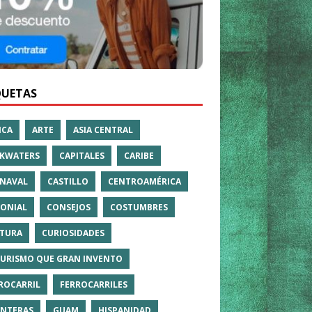
QUETAS
ICA
ARTE
ASIA CENTRAL
KWATERS
CAPITALES
CARIBE
NAVAL
CASTILLO
CENTROAMÉRICA
ONIAL
CONSEJOS
COSTUMBRES
TURA
CURIOSIDADES
TURISMO QUE GRAN INVENTO
ROCARRIL
FERROCARRILES
NTERAS
GUAM
HISPANIDAD