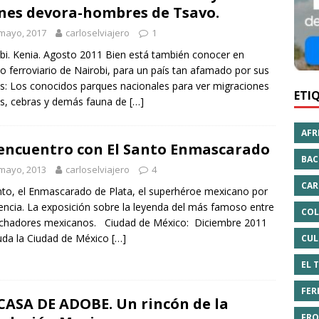
nes devora-hombres de Tsavo.
mayo, 2017
carloselviajero
1
bi. Kenia. Agosto 2011 Bien está también conocer en
 ferroviario de Nairobi, para un país tan afamado por sus
is: Los conocidos parques nacionales para ver migraciones
ETI
s, cebras y demás fauna de
[…]
AFR
encuentro con El Santo Enmascarado
BAC
mayo, 2013
carloselviajero
4
CAR
nto, el Enmascarado de Plata, el superhéroe mexicano por
encia. La exposición sobre la leyenda del más famoso entre
COL
uchadores mexicanos. Ciudad de México: Diciembre 2011
uda la Ciudad de México
[…]
CUL
EL 
FER
CASA DE ADOBE. Un rincón de la
FRO