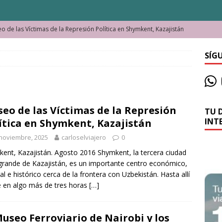
o de las Víctimas de la Represión Política en Shymkent, Kazajistán
SÍG
bian los lugares que visitamos o cambiamos nosotros?
La historia de la misteriosa avioneta de la playa
JAMAICA
eo de las Víctimas de la Represión
TU 
o moverse en Seychelles de manera sostenible
SEYCHELLES
INT
ítica en Shymkent, Kazajistán
n Manama. La capital de Baréin
BARÉIN
noviembre, 2025
carloselviajero
0
ma. El barrio más castizo de Malabo
GUINEA ECUATORIAL
ent, Kazajistán. Agosto 2016 Shymkent, la tercera ciudad
rande de Kazajistán, es un importante centro económico,
ong y las cataratas Maletsunyane de Lesoto
LESOTO
ral e histórico cerca de la frontera con Uzbekistán. Hasta allí
é en algo más de tres horas
[…]
Museo Ferroviario de Nairobi y los