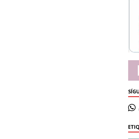
SÍG
ETI