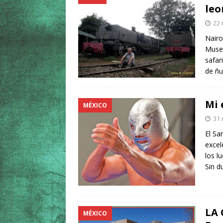
leo
22 
Nairo
Museo
safar
de ñu
Mi 
MÉXICO
31 
El Sa
excel
los l
Sin d
LA 
MÉXICO