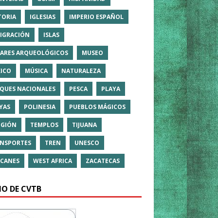
TORIA
IGLESIAS
IMPERIO ESPAÑOL
IGRACIÓN
ISLAS
ARES ARQUEOLÓGICOS
MUSEO
ICO
MÚSICA
NATURALEZA
QUES NACIONALES
PESCA
PLAYA
YAS
POLINESIA
PUEBLOS MÁGICOS
IGIÓN
TEMPLOS
TIJUANA
NSPORTES
TREN
UNESCO
CANES
WEST AFRICA
ZACATECAS
IO DE CVTB