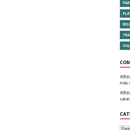
PAR
PLA
REL
TRA
VOL
COM
V(B)i
más 
V(B)i
cata
CAT