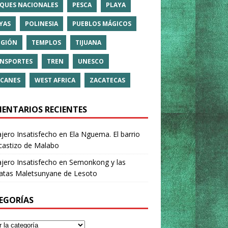
QUES NACIONALES
PESCA
PLAYA
YAS
POLINESIA
PUEBLOS MÁGICOS
IGIÓN
TEMPLOS
TIJUANA
NSPORTES
TREN
UNESCO
CANES
WEST AFRICA
ZACATECAS
ENTARIOS RECIENTES
ajero Insatisfecho
en
Ela Nguema. El barrio
castizo de Malabo
ajero Insatisfecho
en
Semonkong y las
ratas Maletsunyane de Lesoto
EGORÍAS