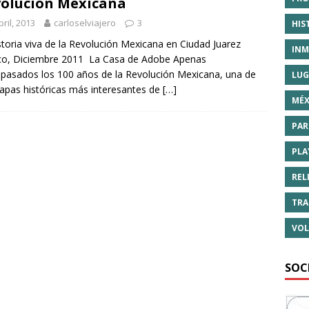
olución Mexicana
bril, 2013
carloselviajero
3
HIS
storia viva de la Revolución Mexicana en Ciudad Juarez
INM
co, Diciembre 2011 La Casa de Adobe Apenas
pasados los 100 años de la Revolución Mexicana, una de
LUG
tapas históricas más interesantes de
[…]
MÉX
PAR
PLA
REL
TRA
VOL
SOC