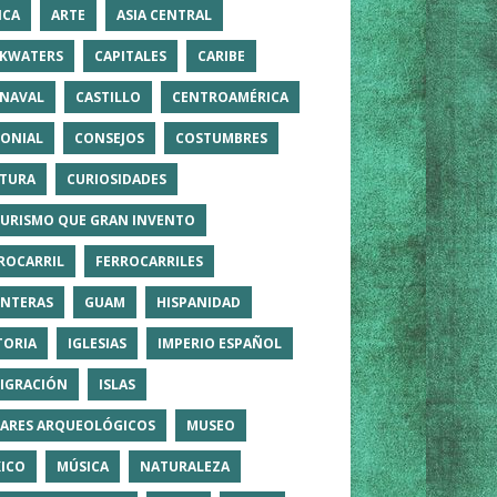
ICA
ARTE
ASIA CENTRAL
KWATERS
CAPITALES
CARIBE
NAVAL
CASTILLO
CENTROAMÉRICA
ONIAL
CONSEJOS
COSTUMBRES
TURA
CURIOSIDADES
TURISMO QUE GRAN INVENTO
ROCARRIL
FERROCARRILES
NTERAS
GUAM
HISPANIDAD
TORIA
IGLESIAS
IMPERIO ESPAÑOL
IGRACIÓN
ISLAS
ARES ARQUEOLÓGICOS
MUSEO
ICO
MÚSICA
NATURALEZA