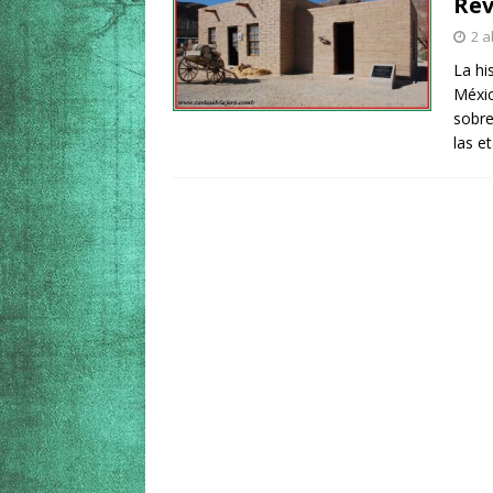
Rev
2 a
La hi
Méxi
sobre
las e