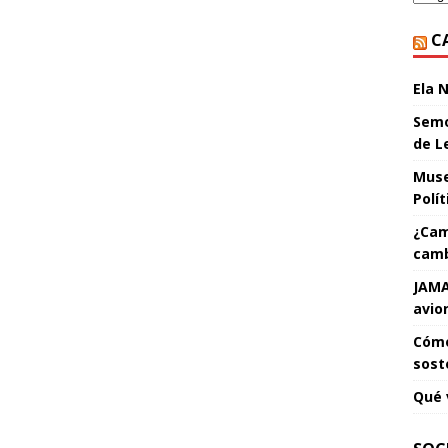
C
Ela 
Semo
de L
Muse
Polí
¿Cam
camb
JAMA
avio
Cómo
sost
Qué 