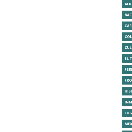
AFR
BAC
CAR
COL
CUL
EL 
FER
FRO
HIS
INM
LUG
MÉX