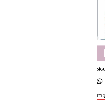
SÍG
ETI