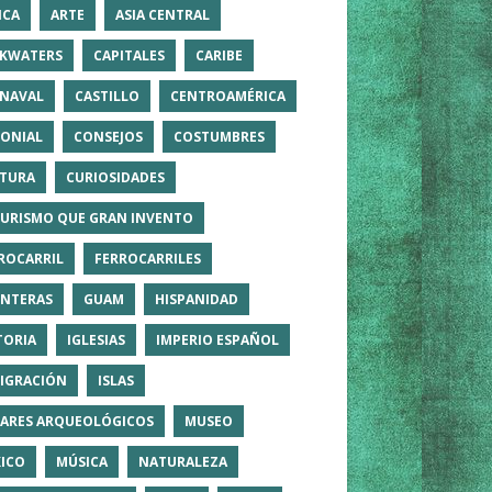
ICA
ARTE
ASIA CENTRAL
KWATERS
CAPITALES
CARIBE
NAVAL
CASTILLO
CENTROAMÉRICA
ONIAL
CONSEJOS
COSTUMBRES
TURA
CURIOSIDADES
TURISMO QUE GRAN INVENTO
ROCARRIL
FERROCARRILES
NTERAS
GUAM
HISPANIDAD
TORIA
IGLESIAS
IMPERIO ESPAÑOL
IGRACIÓN
ISLAS
ARES ARQUEOLÓGICOS
MUSEO
ICO
MÚSICA
NATURALEZA