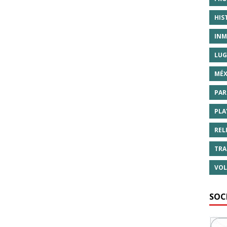
HIS
INM
LUG
MÉX
PAR
PLA
REL
TRA
VOL
SOC