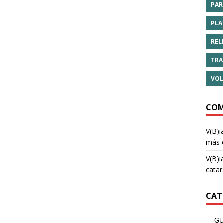
PAR
PLA
REL
TRA
VOL
COM
V(B)i
más 
V(B)i
cata
CAT