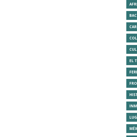
AFR
BAC
CAR
COL
CUL
EL 
FER
FRO
HIS
INM
LUG
MÉX