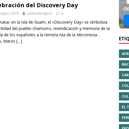
ebración del Discovery Day
mayo, 2015
carloselviajero
6
atac en la isla de Guam, el «Discovery Day» se símboliza
entidad del pueblo chamorro, reivindicación y memoria de la
da de los españoles a la remota isla de la Micronesia…
ETI
, Marzo
[…]
AFR
BAC
CAR
COL
CUL
EL 
FER
FRO