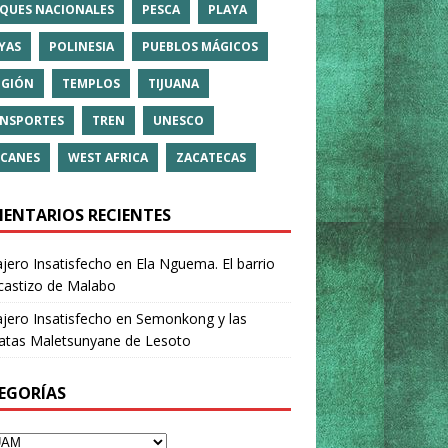
QUES NACIONALES
PESCA
PLAYA
YAS
POLINESIA
PUEBLOS MÁGICOS
IGIÓN
TEMPLOS
TIJUANA
NSPORTES
TREN
UNESCO
CANES
WEST AFRICA
ZACATECAS
ENTARIOS RECIENTES
ajero Insatisfecho
en
Ela Nguema. El barrio
castizo de Malabo
ajero Insatisfecho
en
Semonkong y las
ratas Maletsunyane de Lesoto
EGORÍAS