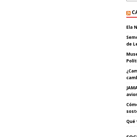
C
Ela 
Semo
de L
Muse
Polí
¿Cam
camb
JAMA
avio
Cómo
sost
Qué 