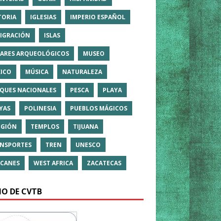
TORIA
IGLESIAS
IMPERIO ESPAÑOL
IGRACIÓN
ISLAS
ARES ARQUEOLÓGICOS
MUSEO
ICO
MÚSICA
NATURALEZA
QUES NACIONALES
PESCA
PLAYA
YAS
POLINESIA
PUEBLOS MÁGICOS
IGIÓN
TEMPLOS
TIJUANA
NSPORTES
TREN
UNESCO
CANES
WEST AFRICA
ZACATECAS
IO DE CVTB