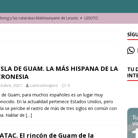
ong y las cataratas Maletsunyane de Lesoto
LESOTO
o de las Víctimas de la Represión Política en Shymkent, Kazajistán
SÍG
bian los lugares que visitamos o cambiamos nosotros?
ISLA DE GUAM. LA MÁS HISPANA DE LA
TU 
La historia de la misteriosa avioneta de la playa
JAMAICA
INT
CRONESIA
o moverse en Seychelles de manera sostenible
SEYCHELLES
ctubre, 2021
carloselviajero
9
n Manama. La capital de Baréin
BARÉIN
la de Guam, para muchos españoles es un lugar muy
nocido. En la actualidad pertenece Estados Unidos, pero
ma. El barrio más castizo de Malabo
GUINEA ECUATORIAL
ía se percibe el rastro de más de tres siglos en común con
a. Hablar de
[…]
TAC. El rincón de Guam de la