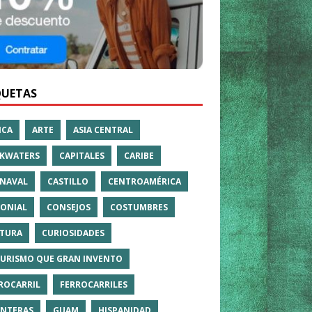
QUETAS
ICA
ARTE
ASIA CENTRAL
KWATERS
CAPITALES
CARIBE
NAVAL
CASTILLO
CENTROAMÉRICA
ONIAL
CONSEJOS
COSTUMBRES
TURA
CURIOSIDADES
TURISMO QUE GRAN INVENTO
ROCARRIL
FERROCARRILES
NTERAS
GUAM
HISPANIDAD