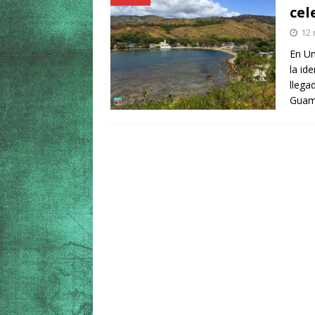
cel
12 
En Um
la id
llega
Guam