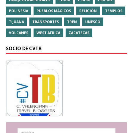
POLINESIA
PUEBLOS MÁGICOS
RELIGIÓN
TEMPLOS
TIJUANA
TRANSPORTES
TREN
UNESCO
VOLCANES
WEST AFRICA
ZACATECAS
SOCIO DE CVTB