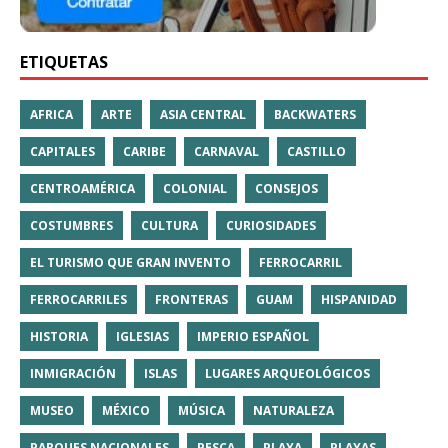
ETIQUETAS
AFRICA
ARTE
ASIA CENTRAL
BACKWATERS
CAPITALES
CARIBE
CARNAVAL
CASTILLO
CENTROAMÉRICA
COLONIAL
CONSEJOS
COSTUMBRES
CULTURA
CURIOSIDADES
EL TURISMO QUE GRAN INVENTO
FERROCARRIL
FERROCARRILES
FRONTERAS
GUAM
HISPANIDAD
HISTORIA
IGLESIAS
IMPERIO ESPAÑOL
INMIGRACIÓN
ISLAS
LUGARES ARQUEOLÓGICOS
MUSEO
MÉXICO
MÚSICA
NATURALEZA
PARQUES NACIONALES
PESCA
PLAYA
PLAYAS