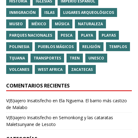
HISTORIA
IGLESIAS
IMPERIO ESPAÑOL
INMIGRACIÓN
ISLAS
LUGARES ARQUEOLÓGICOS
MUSEO
MÉXICO
MÚSICA
NATURALEZA
PARQUES NACIONALES
PESCA
PLAYA
PLAYAS
POLINESIA
PUEBLOS MÁGICOS
RELIGIÓN
TEMPLOS
TIJUANA
TRANSPORTES
TREN
UNESCO
VOLCANES
WEST AFRICA
ZACATECAS
COMENTARIOS RECIENTES
V(B)iajero Insatisfecho
en
Ela Nguema. El barrio más castizo
de Malabo
V(B)iajero Insatisfecho
en
Semonkong y las cataratas
Maletsunyane de Lesoto