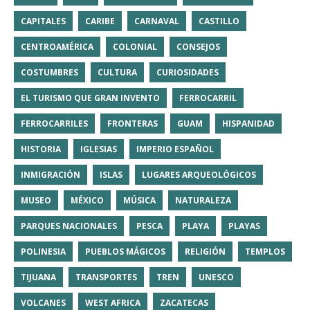
CAPITALES
CARIBE
CARNAVAL
CASTILLO
CENTROAMÉRICA
COLONIAL
CONSEJOS
COSTUMBRES
CULTURA
CURIOSIDADES
EL TURISMO QUE GRAN INVENTO
FERROCARRIL
FERROCARRILES
FRONTERAS
GUAM
HISPANIDAD
HISTORIA
IGLESIAS
IMPERIO ESPAÑOL
INMIGRACIÓN
ISLAS
LUGARES ARQUEOLÓGICOS
MUSEO
MÉXICO
MÚSICA
NATURALEZA
PARQUES NACIONALES
PESCA
PLAYA
PLAYAS
POLINESIA
PUEBLOS MÁGICOS
RELIGIÓN
TEMPLOS
TIJUANA
TRANSPORTES
TREN
UNESCO
VOLCANES
WEST AFRICA
ZACATECAS