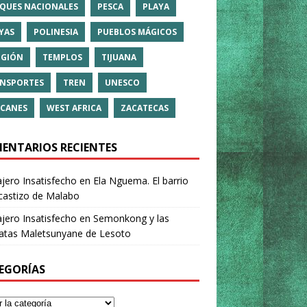
QUES NACIONALES
PESCA
PLAYA
YAS
POLINESIA
PUEBLOS MÁGICOS
IGIÓN
TEMPLOS
TIJUANA
NSPORTES
TREN
UNESCO
CANES
WEST AFRICA
ZACATECAS
ENTARIOS RECIENTES
ajero Insatisfecho
en
Ela Nguema. El barrio
castizo de Malabo
ajero Insatisfecho
en
Semonkong y las
ratas Maletsunyane de Lesoto
EGORÍAS