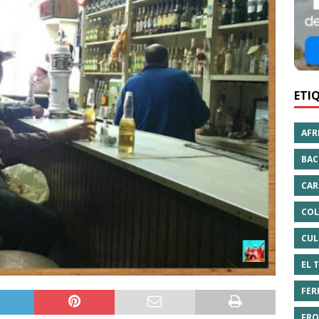
ETI
AFR
BAC
CAR
COL
CUL
EL 
FER
FRO