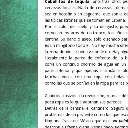
Caballitos de tequila
, uno tras otro, p
cervezas locales. Nada de cervezas internac
sea en botellín o en caguama, que son la eq
las típicas litronas que se toman en España.
Por el color del suelo y su desgaste, pue
como en los aros de un tronco, los años q
cantina. Su baño o aseo, solo diseñado pa
es un mingitorio todo él. No hay mucha dife
la zona donde se orina y dónde no. Hay alg
literalmente la pared de enfrente de la 
corre un continuo chorrillo de agua en un 
parte inferior y que apenas disimula el olo
Muchas veces con una capa con bolas d
como las que se ponían en la ropa para las po
Cuadros alusivos a la revolución, marcas de
poca ropa es lo que adornan sus paredes.
Detrás de la cantina, el cantinero. Segur
problemas de un paciente como los que escuc
Hay una frase en México que dice:
«a pala
describir su faena diaria. Respaldado siempr