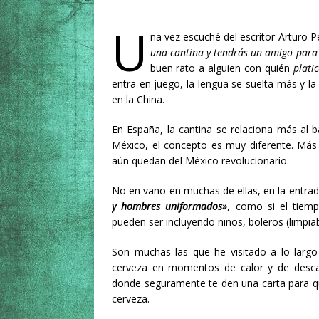
U
na vez escuché del escritor Arturo 
una cantina y tendrás un amigo para 
buen rato a alguien con quién
plati
entra en juego, la lengua se suelta más y l
en la China.
En España, la cantina se relaciona más al ba
México, el concepto es muy diferente. Más 
aún quedan del México revolucionario.
No en vano en muchas de ellas, en la entrad
y hombres uniformados»
, como si el tiem
pueden ser incluyendo niños, boleros (limpi
Son muchas las que he visitado a lo largo
cerveza en momentos de calor y de desca
donde seguramente te den una carta para q
cerveza.