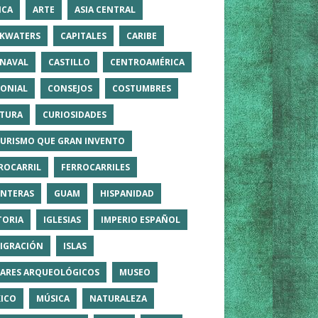
ICA
ARTE
ASIA CENTRAL
KWATERS
CAPITALES
CARIBE
NAVAL
CASTILLO
CENTROAMÉRICA
ONIAL
CONSEJOS
COSTUMBRES
TURA
CURIOSIDADES
TURISMO QUE GRAN INVENTO
ROCARRIL
FERROCARRILES
NTERAS
GUAM
HISPANIDAD
TORIA
IGLESIAS
IMPERIO ESPAÑOL
IGRACIÓN
ISLAS
ARES ARQUEOLÓGICOS
MUSEO
ICO
MÚSICA
NATURALEZA