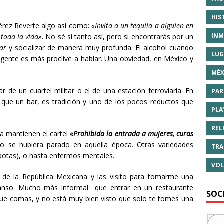
HIS
Pérez Reverte algo así como:
«Invita a un tequila a alguien en
INM
toda la vida»
. No sé si tanto así, pero si encontrarás por un
car
y socializar de manera muy profunda. El alcohol cuando
LUG
a gente es más proclive a hablar. Una obviedad, en México y
MÉX
r de un cuartel militar o el de una estación ferroviaria. En
PAR
que un bar, es tradición y uno de los pocos reductos que
PLA
REL
a mantienen el cartel
«Prohibida la entrada a mujeres, curas
po se hubiera parado en aquella época. Otras variedades
TRA
abotas), o hasta enfermos mentales.
VOL
 de la República Mexicana y las visito para tomarme una
nso. Mucho más informal que entrar en un restaurante
SOC
ue comas, y no está muy bien visto que solo te tomes una