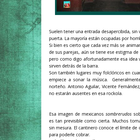
Suelen tener una entrada desapercibida, sin v
puerta. La mayoría están ocupadas por hombr
Si bien es cierto que cada vez más se anim
de sus parejas, aún se tiene ese estigma de 
pero como digo afortunadamente esa idea va
sirven detrás de la barra.
Son también lugares muy folclóricos en cuan
empiece a sonar la música. Generalmente m
norteño. Antonio Aguilar, Vicente Fernández
no estarán ausentes en esa rockola.
Esa imagen de mexicanos
sombrerudos
sob
es tan previsible como cierta. Muchos to
sin mesura. El cantinero conoce el límite de 
para poderle cobrar.