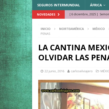
SEGUROS INTERMUNDIAL
ÁFRICA
[ 6 diciembre, 2025 ]
Semonk
NOVEDADES
[ 23 noviembre, 2025 ]
Muse
INICIO
NORTEAMÉRICA
MÉXICO
KAZAJISTÁN
PENAS
[ 22 noviembre, 2025 ]
¿Cam
LA CANTINA MEXI
REFLEXIONES VIAJERAS
OLVIDAR LAS PEN
[ 9 octubre, 2025 ]
JAMAICA. 
[ 27 septiembre, 2025 ]
Cóm
22 junio, 2016
carloselviajero
MÉXI
[ 3 agosto, 2025 ]
Qué ver e
[ 15 marzo, 2026 ]
Ela Ngue