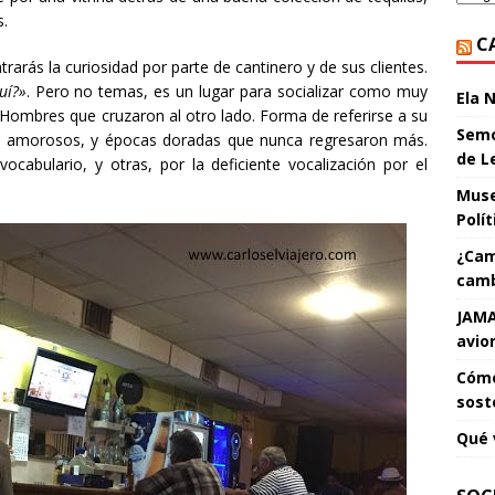
s.
C
arás la curiosidad por parte de cantinero y de sus clientes.
uí?»
. Pero no temas, es un lugar para socializar como muy
Ela 
 Hombres que cruzaron al otro lado. Forma de referirse a su
Semo
os amorosos, y épocas doradas que nunca regresaron más.
de L
abulario, y otras, por la deficiente vocalización por el
Muse
Polí
¿Cam
camb
JAMA
avio
Cómo
sost
Qué 