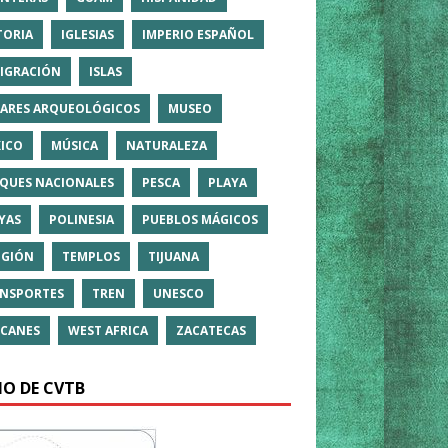
TORIA
IGLESIAS
IMPERIO ESPAÑOL
IGRACIÓN
ISLAS
ARES ARQUEOLÓGICOS
MUSEO
ICO
MÚSICA
NATURALEZA
QUES NACIONALES
PESCA
PLAYA
YAS
POLINESIA
PUEBLOS MÁGICOS
IGIÓN
TEMPLOS
TIJUANA
NSPORTES
TREN
UNESCO
CANES
WEST AFRICA
ZACATECAS
IO DE CVTB