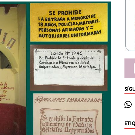
SÍG
ETI