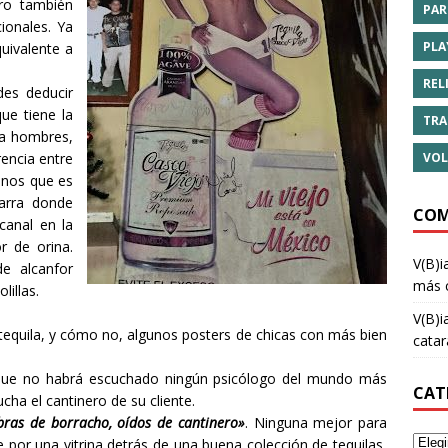
ero también
PAR
ionales. Ya
PLA
uivalente a
REL
des deducir
ue tiene la
TRA
ra hombres,
VOL
rencia entre
unos que es
barra donde
COM
canal en la
r de orina.
V(B)i
e alcanfor
más 
lillas.
V(B)i
 tequila, y cómo no, algunos posters de chicas con más bien
cata
o que no habrá escuchado ningún psicólogo del mundo más
CAT
ha el cantinero de su cliente.
bras de borracho, oídos de cantinero»
. Ninguna mejor para
e por una vitrina detrás de una buena colección de tequilas,