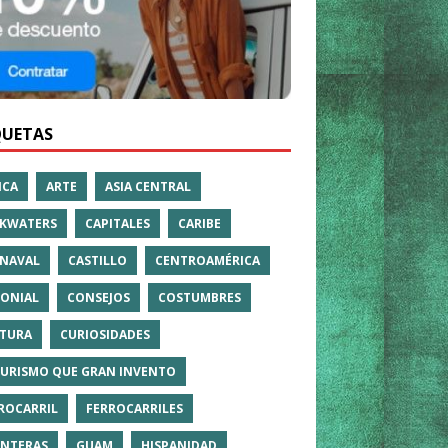
QUETAS
ICA
ARTE
ASIA CENTRAL
KWATERS
CAPITALES
CARIBE
NAVAL
CASTILLO
CENTROAMÉRICA
ONIAL
CONSEJOS
COSTUMBRES
TURA
CURIOSIDADES
TURISMO QUE GRAN INVENTO
ROCARRIL
FERROCARRILES
NTERAS
GUAM
HISPANIDAD