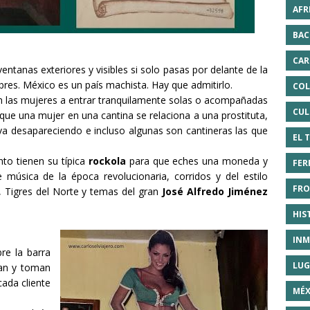
AFR
BAC
CAR
entanas exteriores y visibles si solo pasas por delante de la
es. México es un país machista. Hay que admitirlo.
COL
an las mujeres a entrar tranquilamente solas o acompañadas
CUL
que una mujer en una cantina se relaciona a una prostituta,
 desapareciendo e incluso algunas son cantineras las que
EL 
to tienen su típica
rockola
para que eches una moneda y
FER
úsica de la época revolucionaria, corridos y del estilo
FRO
, Tigres del Norte y temas del gran
José Alfredo Jiménez
HIS
INM
re la barra
LUG
man y toman
cada cliente
MÉX