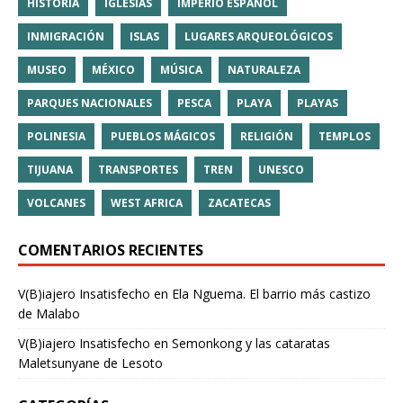
HISTORIA
IGLESIAS
IMPERIO ESPAÑOL
INMIGRACIÓN
ISLAS
LUGARES ARQUEOLÓGICOS
MUSEO
MÉXICO
MÚSICA
NATURALEZA
PARQUES NACIONALES
PESCA
PLAYA
PLAYAS
POLINESIA
PUEBLOS MÁGICOS
RELIGIÓN
TEMPLOS
TIJUANA
TRANSPORTES
TREN
UNESCO
VOLCANES
WEST AFRICA
ZACATECAS
COMENTARIOS RECIENTES
V(B)iajero Insatisfecho
en
Ela Nguema. El barrio más castizo
de Malabo
V(B)iajero Insatisfecho
en
Semonkong y las cataratas
Maletsunyane de Lesoto