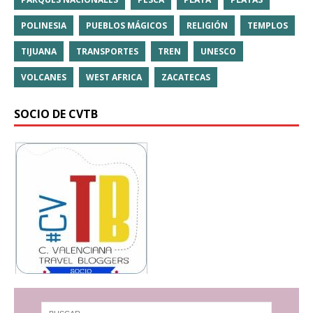
POLINESIA
PUEBLOS MÁGICOS
RELIGIÓN
TEMPLOS
TIJUANA
TRANSPORTES
TREN
UNESCO
VOLCANES
WEST AFRICA
ZACATECAS
SOCIO DE CVTB