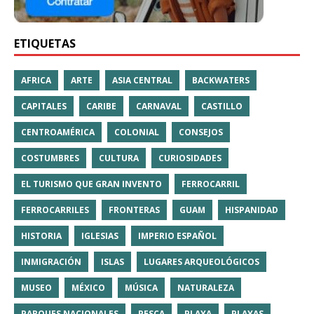
ETIQUETAS
AFRICA
ARTE
ASIA CENTRAL
BACKWATERS
CAPITALES
CARIBE
CARNAVAL
CASTILLO
CENTROAMÉRICA
COLONIAL
CONSEJOS
COSTUMBRES
CULTURA
CURIOSIDADES
EL TURISMO QUE GRAN INVENTO
FERROCARRIL
FERROCARRILES
FRONTERAS
GUAM
HISPANIDAD
HISTORIA
IGLESIAS
IMPERIO ESPAÑOL
INMIGRACIÓN
ISLAS
LUGARES ARQUEOLÓGICOS
MUSEO
MÉXICO
MÚSICA
NATURALEZA
PARQUES NACIONALES
PESCA
PLAYA
PLAYAS