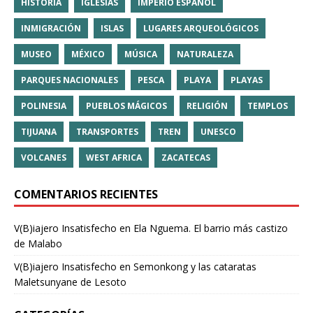
HISTORIA
IGLESIAS
IMPERIO ESPAÑOL
INMIGRACIÓN
ISLAS
LUGARES ARQUEOLÓGICOS
MUSEO
MÉXICO
MÚSICA
NATURALEZA
PARQUES NACIONALES
PESCA
PLAYA
PLAYAS
POLINESIA
PUEBLOS MÁGICOS
RELIGIÓN
TEMPLOS
TIJUANA
TRANSPORTES
TREN
UNESCO
VOLCANES
WEST AFRICA
ZACATECAS
COMENTARIOS RECIENTES
V(B)iajero Insatisfecho
en
Ela Nguema. El barrio más castizo
de Malabo
V(B)iajero Insatisfecho
en
Semonkong y las cataratas
Maletsunyane de Lesoto