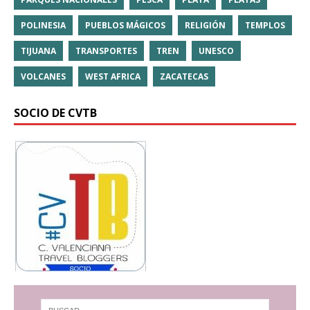
POLINESIA
PUEBLOS MÁGICOS
RELIGIÓN
TEMPLOS
TIJUANA
TRANSPORTES
TREN
UNESCO
VOLCANES
WEST AFRICA
ZACATECAS
SOCIO DE CVTB