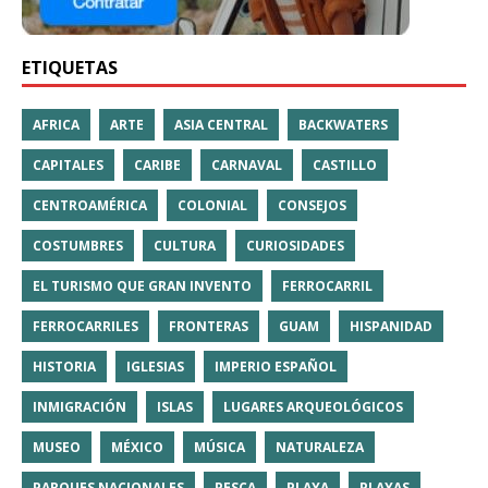
ETIQUETAS
AFRICA
ARTE
ASIA CENTRAL
BACKWATERS
CAPITALES
CARIBE
CARNAVAL
CASTILLO
CENTROAMÉRICA
COLONIAL
CONSEJOS
COSTUMBRES
CULTURA
CURIOSIDADES
EL TURISMO QUE GRAN INVENTO
FERROCARRIL
FERROCARRILES
FRONTERAS
GUAM
HISPANIDAD
HISTORIA
IGLESIAS
IMPERIO ESPAÑOL
INMIGRACIÓN
ISLAS
LUGARES ARQUEOLÓGICOS
MUSEO
MÉXICO
MÚSICA
NATURALEZA
PARQUES NACIONALES
PESCA
PLAYA
PLAYAS