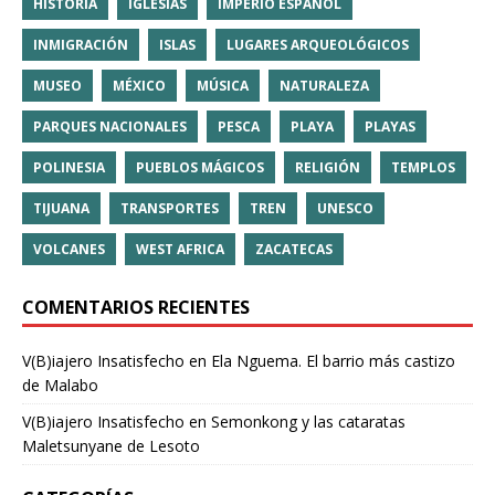
HISTORIA
IGLESIAS
IMPERIO ESPAÑOL
INMIGRACIÓN
ISLAS
LUGARES ARQUEOLÓGICOS
MUSEO
MÉXICO
MÚSICA
NATURALEZA
PARQUES NACIONALES
PESCA
PLAYA
PLAYAS
POLINESIA
PUEBLOS MÁGICOS
RELIGIÓN
TEMPLOS
TIJUANA
TRANSPORTES
TREN
UNESCO
VOLCANES
WEST AFRICA
ZACATECAS
COMENTARIOS RECIENTES
V(B)iajero Insatisfecho
en
Ela Nguema. El barrio más castizo
de Malabo
V(B)iajero Insatisfecho
en
Semonkong y las cataratas
Maletsunyane de Lesoto