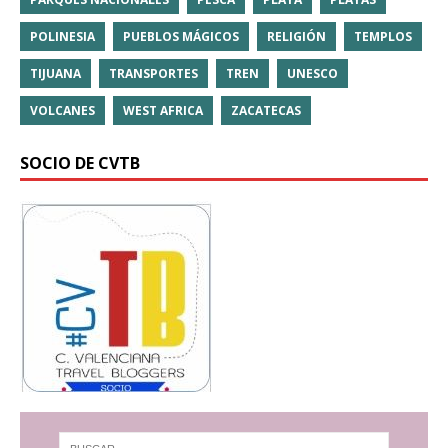
POLINESIA
PUEBLOS MÁGICOS
RELIGIÓN
TEMPLOS
TIJUANA
TRANSPORTES
TREN
UNESCO
VOLCANES
WEST AFRICA
ZACATECAS
SOCIO DE CVTB