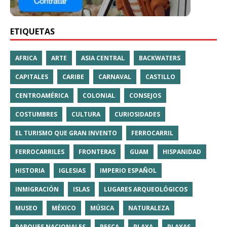
ETIQUETAS
AFRICA
ARTE
ASIA CENTRAL
BACKWATERS
CAPITALES
CARIBE
CARNAVAL
CASTILLO
CENTROAMÉRICA
COLONIAL
CONSEJOS
COSTUMBRES
CULTURA
CURIOSIDADES
EL TURISMO QUE GRAN INVENTO
FERROCARRIL
FERROCARRILES
FRONTERAS
GUAM
HISPANIDAD
HISTORIA
IGLESIAS
IMPERIO ESPAÑOL
INMIGRACIÓN
ISLAS
LUGARES ARQUEOLÓGICOS
MUSEO
MÉXICO
MÚSICA
NATURALEZA
PARQUES NACIONALES
PESCA
PLAYA
PLAYAS