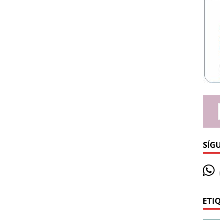
SÍG
ETI