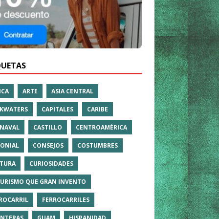
QUETAS
ICA
ARTE
ASIA CENTRAL
KWATERS
CAPITALES
CARIBE
NAVAL
CASTILLO
CENTROAMÉRICA
ONIAL
CONSEJOS
COSTUMBRES
TURA
CURIOSIDADES
TURISMO QUE GRAN INVENTO
ROCARRIL
FERROCARRILES
NTERAS
GUAM
HISPANIDAD