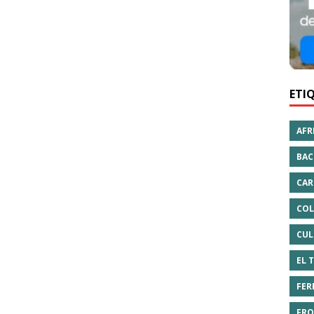
ETI
AFR
BAC
CAR
COL
CUL
EL 
FER
FRO