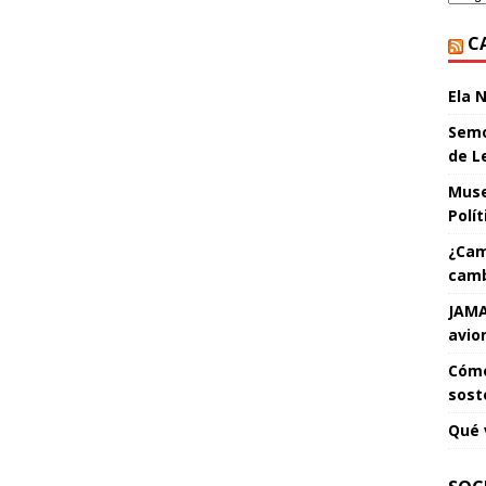
C
Ela 
Semo
de L
Muse
Polí
¿Cam
camb
JAMA
avio
Cómo
sost
Qué 