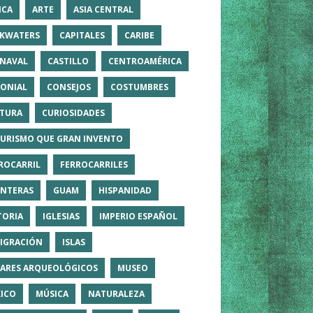
ICA
ARTE
ASIA CENTRAL
KWATERS
CAPITALES
CARIBE
NAVAL
CASTILLO
CENTROAMÉRICA
ONIAL
CONSEJOS
COSTUMBRES
TURA
CURIOSIDADES
TURISMO QUE GRAN INVENTO
ROCARRIL
FERROCARRILES
NTERAS
GUAM
HISPANIDAD
TORIA
IGLESIAS
IMPERIO ESPAÑOL
IGRACIÓN
ISLAS
ARES ARQUEOLÓGICOS
MUSEO
ICO
MÚSICA
NATURALEZA