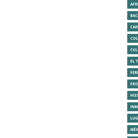
AFR
BAC
CAR
COL
CUL
EL 
FER
FRO
HIS
INM
LUG
MÉX