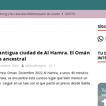
ong y las cataratas Maletsunyane de Lesoto
LESOTO
o de las Víctimas de la Represión Política en Shymkent, Kazajistán
SÍG
bian los lugares que visitamos o cambiamos nosotros?
antigua ciudad de Al Hamra. El Omán
TU 
La historia de la misteriosa avioneta de la playa
JAMAICA
INT
 ancestral
o moverse en Seychelles de manera sostenible
SEYCHELLES
octubre, 2024
carloselviajero
1
n Manama. La capital de Baréin
BARÉIN
mra. Oman. Diciembre 2022 Al Hamra, a unos 40 minutos
nwa, se encuentra este curioso lugar que bien merece un
ma. El barrio más castizo de Malabo
GUINEA ECUATORIAL
. Llegué en un taxi con el que pacté un precio desde Bahla