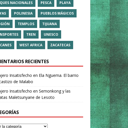
QUES NACIONALES
PESCA
PLAYA
YAS
POLINESIA
PUEBLOS MÁGICOS
IGIÓN
TEMPLOS
TIJUANA
NSPORTES
TREN
UNESCO
CANES
WEST AFRICA
ZACATECAS
ENTARIOS RECIENTES
ajero Insatisfecho
en
Ela Nguema. El barrio
castizo de Malabo
ajero Insatisfecho
en
Semonkong y las
ratas Maletsunyane de Lesoto
EGORÍAS