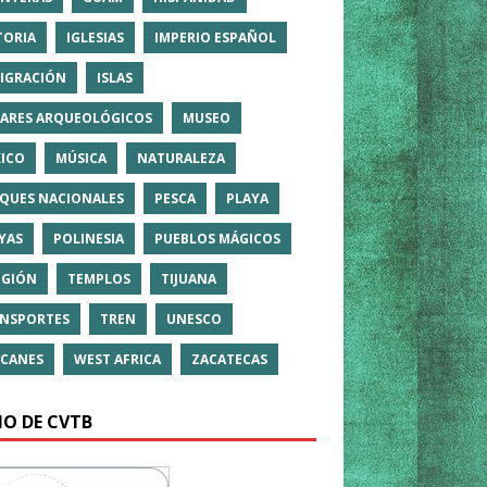
TORIA
IGLESIAS
IMPERIO ESPAÑOL
IGRACIÓN
ISLAS
ARES ARQUEOLÓGICOS
MUSEO
ICO
MÚSICA
NATURALEZA
QUES NACIONALES
PESCA
PLAYA
YAS
POLINESIA
PUEBLOS MÁGICOS
IGIÓN
TEMPLOS
TIJUANA
NSPORTES
TREN
UNESCO
CANES
WEST AFRICA
ZACATECAS
IO DE CVTB