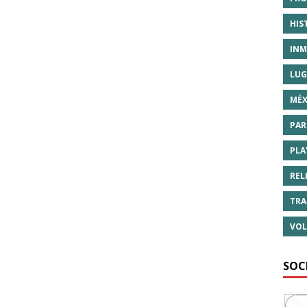
HIS
INM
LUG
MÉX
PAR
PLA
REL
TRA
VOL
SOC