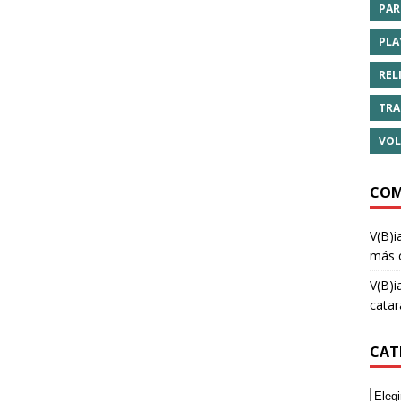
PAR
PLA
REL
TRA
VOL
COM
V(B)i
más 
V(B)i
cata
CAT