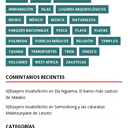
INMIGRACIÓN
ISLAS
LUGARES ARQUEOLÓGICOS
MUSEO
MÉXICO
MÚSICA
NATURALEZA
PARQUES NACIONALES
PESCA
PLAYA
PLAYAS
POLINESIA
PUEBLOS MÁGICOS
RELIGIÓN
TEMPLOS
TIJUANA
TRANSPORTES
TREN
UNESCO
VOLCANES
WEST AFRICA
ZACATECAS
COMENTARIOS RECIENTES
V(B)iajero Insatisfecho
en
Ela Nguema. El barrio más castizo
de Malabo
V(B)iajero Insatisfecho
en
Semonkong y las cataratas
Maletsunyane de Lesoto
CATEGORÍAS