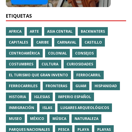
ETIQUETAS
AFRICA
ARTE
ASIA CENTRAL
BACKWATERS
CAPITALES
CARIBE
CARNAVAL
CASTILLO
CENTROAMÉRICA
COLONIAL
CONSEJOS
COSTUMBRES
CULTURA
CURIOSIDADES
EL TURISMO QUE GRAN INVENTO
FERROCARRIL
FERROCARRILES
FRONTERAS
GUAM
HISPANIDAD
HISTORIA
IGLESIAS
IMPERIO ESPAÑOL
INMIGRACIÓN
ISLAS
LUGARES ARQUEOLÓGICOS
MUSEO
MÉXICO
MÚSICA
NATURALEZA
PARQUES NACIONALES
PESCA
PLAYA
PLAYAS