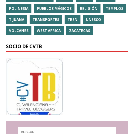
POLINESIA
PUEBLOS MÁGICOS
RELIGIÓN
TEMPLOS
TIJUANA
TRANSPORTES
TREN
UNESCO
VOLCANES
WEST AFRICA
ZACATECAS
SOCIO DE CVTB