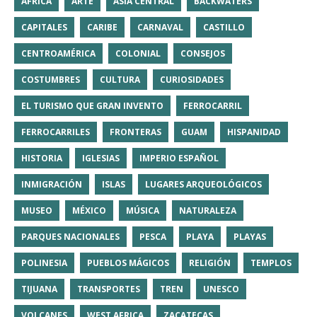
AFRICA
ARTE
ASIA CENTRAL
BACKWATERS
CAPITALES
CARIBE
CARNAVAL
CASTILLO
CENTROAMÉRICA
COLONIAL
CONSEJOS
COSTUMBRES
CULTURA
CURIOSIDADES
EL TURISMO QUE GRAN INVENTO
FERROCARRIL
FERROCARRILES
FRONTERAS
GUAM
HISPANIDAD
HISTORIA
IGLESIAS
IMPERIO ESPAÑOL
INMIGRACIÓN
ISLAS
LUGARES ARQUEOLÓGICOS
MUSEO
MÉXICO
MÚSICA
NATURALEZA
PARQUES NACIONALES
PESCA
PLAYA
PLAYAS
POLINESIA
PUEBLOS MÁGICOS
RELIGIÓN
TEMPLOS
TIJUANA
TRANSPORTES
TREN
UNESCO
VOLCANES
WEST AFRICA
ZACATECAS