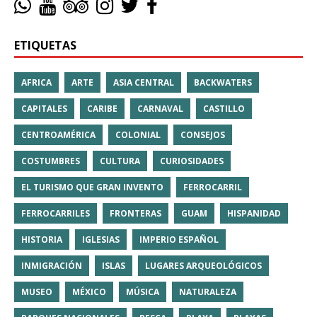
ETIQUETAS
AFRICA
ARTE
ASIA CENTRAL
BACKWATERS
CAPITALES
CARIBE
CARNAVAL
CASTILLO
CENTROAMÉRICA
COLONIAL
CONSEJOS
COSTUMBRES
CULTURA
CURIOSIDADES
EL TURISMO QUE GRAN INVENTO
FERROCARRIL
FERROCARRILES
FRONTERAS
GUAM
HISPANIDAD
HISTORIA
IGLESIAS
IMPERIO ESPAÑOL
INMIGRACIÓN
ISLAS
LUGARES ARQUEOLÓGICOS
MUSEO
MÉXICO
MÚSICA
NATURALEZA