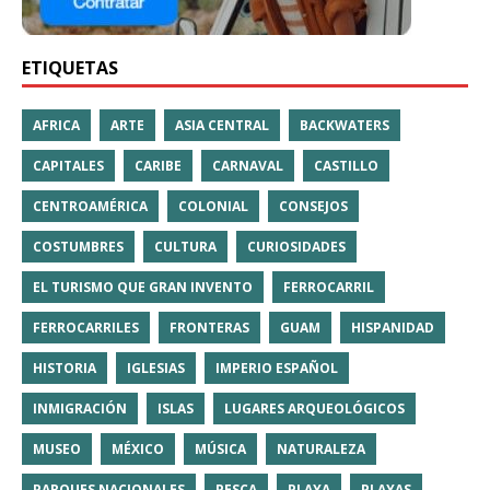
ETIQUETAS
AFRICA
ARTE
ASIA CENTRAL
BACKWATERS
CAPITALES
CARIBE
CARNAVAL
CASTILLO
CENTROAMÉRICA
COLONIAL
CONSEJOS
COSTUMBRES
CULTURA
CURIOSIDADES
EL TURISMO QUE GRAN INVENTO
FERROCARRIL
FERROCARRILES
FRONTERAS
GUAM
HISPANIDAD
HISTORIA
IGLESIAS
IMPERIO ESPAÑOL
INMIGRACIÓN
ISLAS
LUGARES ARQUEOLÓGICOS
MUSEO
MÉXICO
MÚSICA
NATURALEZA
PARQUES NACIONALES
PESCA
PLAYA
PLAYAS