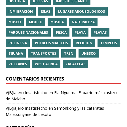
HISTORIA
IGLESIAS
IMPERIO ESPAÑOL
INMIGRACIÓN
ISLAS
LUGARES ARQUEOLÓGICOS
MUSEO
MÉXICO
MÚSICA
NATURALEZA
PARQUES NACIONALES
PESCA
PLAYA
PLAYAS
POLINESIA
PUEBLOS MÁGICOS
RELIGIÓN
TEMPLOS
TIJUANA
TRANSPORTES
TREN
UNESCO
VOLCANES
WEST AFRICA
ZACATECAS
COMENTARIOS RECIENTES
V(B)iajero Insatisfecho
en
Ela Nguema. El barrio más castizo
de Malabo
V(B)iajero Insatisfecho
en
Semonkong y las cataratas
Maletsunyane de Lesoto