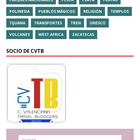
POLINESIA
PUEBLOS MÁGICOS
RELIGIÓN
TEMPLOS
TIJUANA
TRANSPORTES
TREN
UNESCO
VOLCANES
WEST AFRICA
ZACATECAS
SOCIO DE CVTB