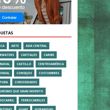
QUETAS
ICA
ARTE
ASIA CENTRAL
KWATERS
CAPITALES
CARIBE
NAVAL
CASTILLO
CENTROAMÉRICA
ONIAL
CONSEJOS
COSTUMBRES
TURA
CURIOSIDADES
TURISMO QUE GRAN INVENTO
ROCARRIL
FERROCARRILES
NTERAS
GUAM
HISPANIDAD