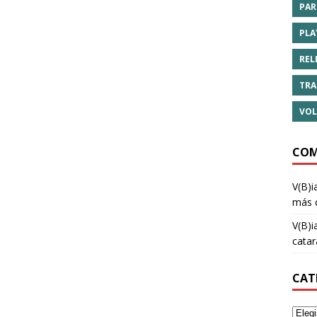
PAR
PLA
REL
TRA
VOL
COM
V(B)i
más 
V(B)i
cata
CAT