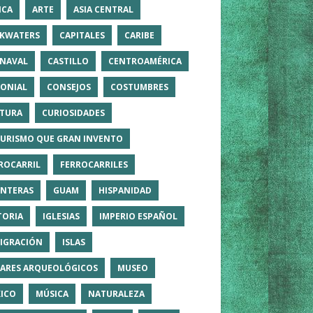
ICA
ARTE
ASIA CENTRAL
KWATERS
CAPITALES
CARIBE
NAVAL
CASTILLO
CENTROAMÉRICA
ONIAL
CONSEJOS
COSTUMBRES
TURA
CURIOSIDADES
TURISMO QUE GRAN INVENTO
ROCARRIL
FERROCARRILES
NTERAS
GUAM
HISPANIDAD
TORIA
IGLESIAS
IMPERIO ESPAÑOL
IGRACIÓN
ISLAS
ARES ARQUEOLÓGICOS
MUSEO
ICO
MÚSICA
NATURALEZA