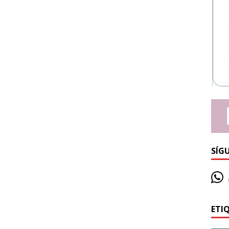
SÍG
ETI