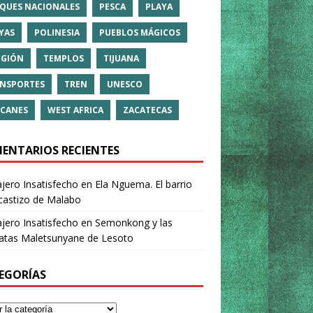
QUES NACIONALES
PESCA
PLAYA
YAS
POLINESIA
PUEBLOS MÁGICOS
IGIÓN
TEMPLOS
TIJUANA
NSPORTES
TREN
UNESCO
CANES
WEST AFRICA
ZACATECAS
ENTARIOS RECIENTES
ajero Insatisfecho
en
Ela Nguema. El barrio
castizo de Malabo
ajero Insatisfecho
en
Semonkong y las
ratas Maletsunyane de Lesoto
EGORÍAS