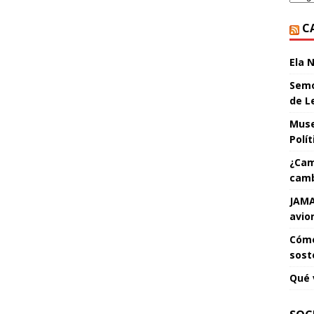
C
Ela 
Semo
de L
Muse
Polí
¿Cam
camb
JAMA
avio
Cómo
sost
Qué 