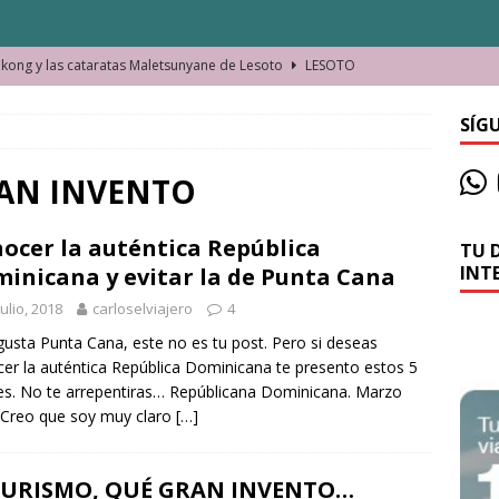
ong y las cataratas Maletsunyane de Lesoto
LESOTO
o de las Víctimas de la Represión Política en Shymkent, Kazajistán
SÍG
bian los lugares que visitamos o cambiamos nosotros?
RAN INVENTO
ocer la auténtica República
TU 
La historia de la misteriosa avioneta de la playa
JAMAICA
INT
inicana y evitar la de Punta Cana
o moverse en Seychelles de manera sostenible
SEYCHELLES
julio, 2018
carloselviajero
4
n Manama. La capital de Baréin
BARÉIN
 gusta Punta Cana, este no es tu post. Pero si deseas
er la auténtica República Dominicana te presento estos 5
ma. El barrio más castizo de Malabo
GUINEA ECUATORIAL
es. No te arrepentiras… Repúblicana Dominicana. Marzo
Creo que soy muy claro
[…]
 TURISMO, QUÉ GRAN INVENTO…