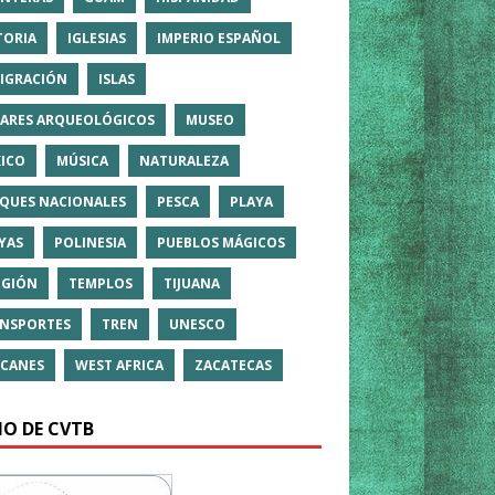
TORIA
IGLESIAS
IMPERIO ESPAÑOL
IGRACIÓN
ISLAS
ARES ARQUEOLÓGICOS
MUSEO
ICO
MÚSICA
NATURALEZA
QUES NACIONALES
PESCA
PLAYA
YAS
POLINESIA
PUEBLOS MÁGICOS
IGIÓN
TEMPLOS
TIJUANA
NSPORTES
TREN
UNESCO
CANES
WEST AFRICA
ZACATECAS
IO DE CVTB