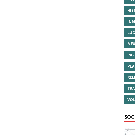
HIS
INM
LUG
MÉX
PAR
PLA
REL
TRA
VOL
SOC