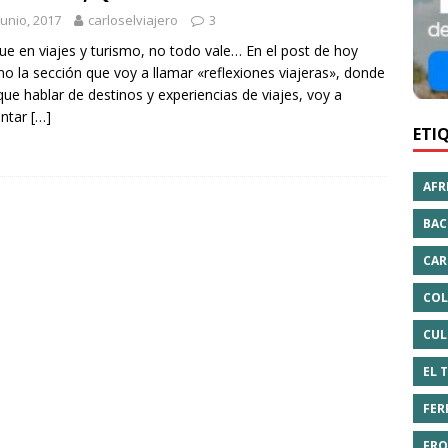
junio, 2017
carloselviajero
3
e en viajes y turismo, no todo vale… En el post de hoy
no la sección que voy a llamar «reflexiones viajeras», donde
ue hablar de destinos y experiencias de viajes, voy a
ntar
[…]
ETI
AFR
BAC
CAR
COL
CUL
EL 
FER
FRO