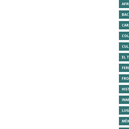
AFR
BAC
CAR
COL
CUL
EL 
FER
FRO
HIS
INM
LUG
MÉX