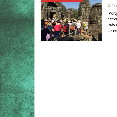
18 
Porqu
estre
más q
come