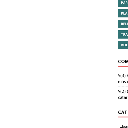
PAR
PLA
REL
TRA
VOL
COM
V(B)i
más 
V(B)i
cata
CAT