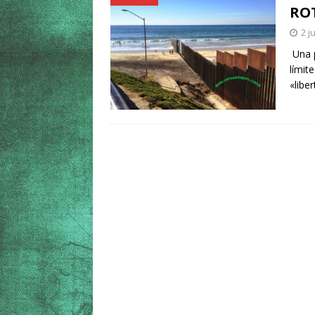
RO
2 j
Una p
límit
«libe