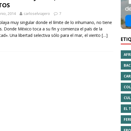
TOS
unio, 2014
carloselviajero
7
laya muy singular donde el límite de lo inhumano, no tiene
es. Donde México toca a su fin y comienza el país de la
rtad». Una libertad selectiva sólo para el mar, el viento
[…]
ETI
AFR
BAC
CAR
COL
CUL
EL 
FER
FRO