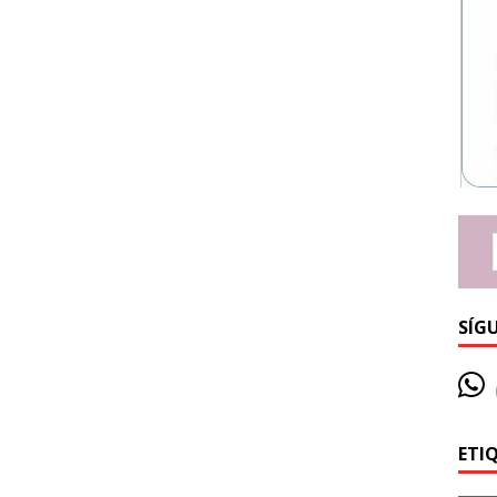
SÍG
ETI