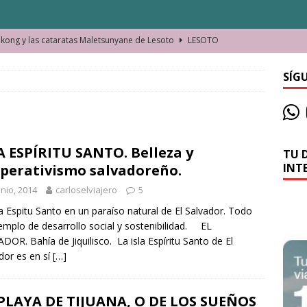
ong y las cataratas Maletsunyane de Lesoto
LESOTO
o de las Víctimas de la Represión Política en Shymkent, Kazajistán
SÍG
bian los lugares que visitamos o cambiamos nosotros?
A ESPÍRITU SANTO. Belleza y
TU 
La historia de la misteriosa avioneta de la playa
JAMAICA
INT
perativismo salvadoreño.
o moverse en Seychelles de manera sostenible
SEYCHELLES
unio, 2014
carloselviajero
5
n Manama. La capital de Baréin
BARÉIN
la Espitu Santo en un paraíso natural de El Salvador. Todo
emplo de desarrollo social y sostenibilidad. EL
ma. El barrio más castizo de Malabo
GUINEA ECUATORIAL
DOR. Bahía de Jiquilisco. La isla Espíritu Santo de El
dor es en sí
[…]
PLAYA DE TIJUANA, O DE LOS SUEÑOS