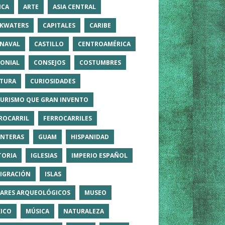
ICA
ARTE
ASIA CENTRAL
KWATERS
CAPITALES
CARIBE
NAVAL
CASTILLO
CENTROAMÉRICA
ONIAL
CONSEJOS
COSTUMBRES
TURA
CURIOSIDADES
TURISMO QUE GRAN INVENTO
ROCARRIL
FERROCARRILES
NTERAS
GUAM
HISPANIDAD
TORIA
IGLESIAS
IMPERIO ESPAÑOL
IGRACIÓN
ISLAS
ARES ARQUEOLÓGICOS
MUSEO
ICO
MÚSICA
NATURALEZA