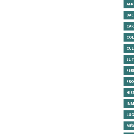
AFR
BAC
CAR
COL
CUL
EL 
FER
FRO
HIS
INM
LUG
MÉX