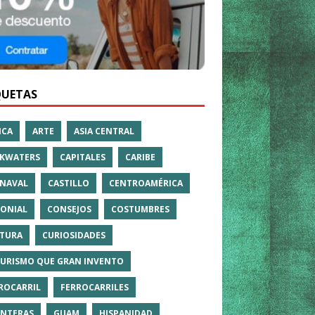
QUETAS
ICA
ARTE
ASIA CENTRAL
KWATERS
CAPITALES
CARIBE
NAVAL
CASTILLO
CENTROAMÉRICA
ONIAL
CONSEJOS
COSTUMBRES
TURA
CURIOSIDADES
TURISMO QUE GRAN INVENTO
ROCARRIL
FERROCARRILES
NTERAS
GUAM
HISPANIDAD