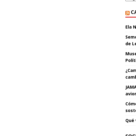
C
Ela 
Semo
de L
Muse
Polí
¿Cam
camb
JAMA
avio
Cómo
sost
Qué 