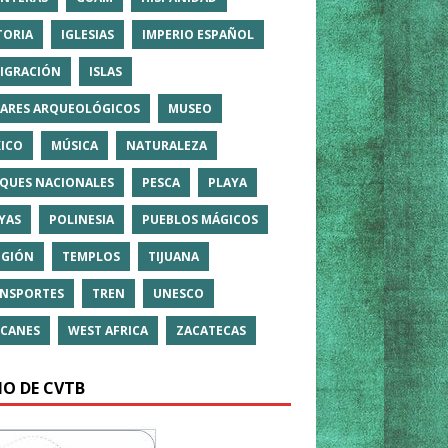
TORIA
IGLESIAS
IMPERIO ESPAÑOL
IGRACIÓN
ISLAS
ARES ARQUEOLÓGICOS
MUSEO
ICO
MÚSICA
NATURALEZA
QUES NACIONALES
PESCA
PLAYA
YAS
POLINESIA
PUEBLOS MÁGICOS
IGIÓN
TEMPLOS
TIJUANA
NSPORTES
TREN
UNESCO
CANES
WEST AFRICA
ZACATECAS
IO DE CVTB