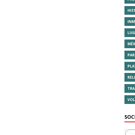
HIS
INM
LUG
MÉX
PAR
PLA
REL
TRA
VOL
SOC