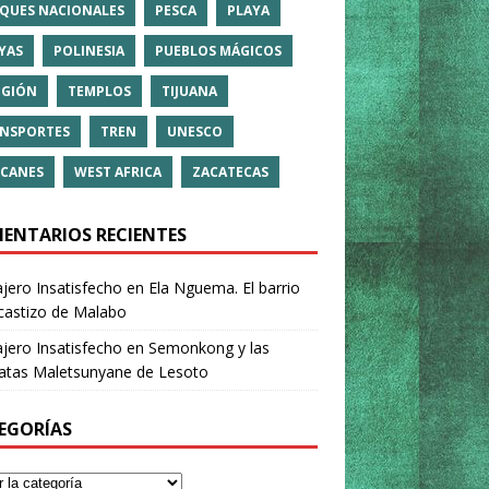
QUES NACIONALES
PESCA
PLAYA
YAS
POLINESIA
PUEBLOS MÁGICOS
IGIÓN
TEMPLOS
TIJUANA
NSPORTES
TREN
UNESCO
CANES
WEST AFRICA
ZACATECAS
ENTARIOS RECIENTES
ajero Insatisfecho
en
Ela Nguema. El barrio
castizo de Malabo
ajero Insatisfecho
en
Semonkong y las
ratas Maletsunyane de Lesoto
EGORÍAS