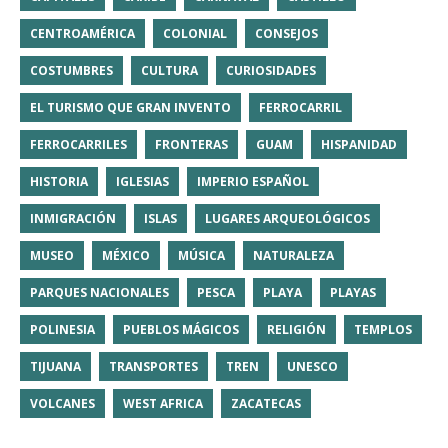
CENTROAMÉRICA
COLONIAL
CONSEJOS
COSTUMBRES
CULTURA
CURIOSIDADES
EL TURISMO QUE GRAN INVENTO
FERROCARRIL
FERROCARRILES
FRONTERAS
GUAM
HISPANIDAD
HISTORIA
IGLESIAS
IMPERIO ESPAÑOL
INMIGRACIÓN
ISLAS
LUGARES ARQUEOLÓGICOS
MUSEO
MÉXICO
MÚSICA
NATURALEZA
PARQUES NACIONALES
PESCA
PLAYA
PLAYAS
POLINESIA
PUEBLOS MÁGICOS
RELIGIÓN
TEMPLOS
TIJUANA
TRANSPORTES
TREN
UNESCO
VOLCANES
WEST AFRICA
ZACATECAS