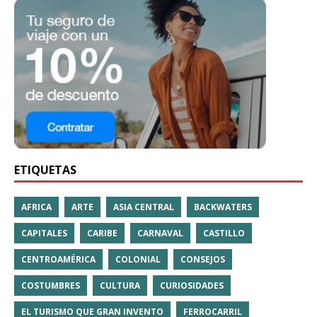
ETIQUETAS
AFRICA
ARTE
ASIA CENTRAL
BACKWATERS
CAPITALES
CARIBE
CARNAVAL
CASTILLO
CENTROAMÉRICA
COLONIAL
CONSEJOS
COSTUMBRES
CULTURA
CURIOSIDADES
EL TURISMO QUE GRAN INVENTO
FERROCARRIL