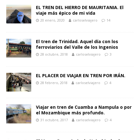
EL TREN DEL HIERRO DE MAURITANIA. El
viaje más épico de mi vida
20 enero, 2020
carloselviajero
14
El tren de Trinidad. Aquel día con los
ferroviarios del Valle de los Ingenios
28 octubre, 2018
carloselviajero
3
EL PLACER DE VIAJAR EN TREN POR IRÁN.
28 febrero, 2018
carloselviajero
4
Viajar en tren de Cuamba a Nampula o por
el Mozambique más profundo.
31 octubre, 2017
carloselviajero
4