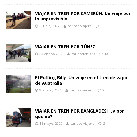
VIAJAR EN TREN POR CAMERÚN. Un viaje por
lo imprevisible
5 junio, 2022
carloselviajero
1
VIAJAR EN TREN POR TÚNEZ.
23 enero, 2022
carloselviajero
10
El Puffing Billy. Un viaje en el tren de vapor
de Australia
9 enero, 2021
carloselviajero
2
VIAJAR EN TREN POR BANGLADESH ¿y por
qué no?
16 mayo, 2020
carloselviajero
2