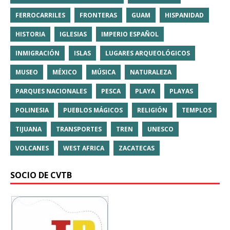
FERROCARRILES
FRONTERAS
GUAM
HISPANIDAD
HISTORIA
IGLESIAS
IMPERIO ESPAÑOL
INMIGRACIÓN
ISLAS
LUGARES ARQUEOLÓGICOS
MUSEO
MÉXICO
MÚSICA
NATURALEZA
PARQUES NACIONALES
PESCA
PLAYA
PLAYAS
POLINESIA
PUEBLOS MÁGICOS
RELIGIÓN
TEMPLOS
TIJUANA
TRANSPORTES
TREN
UNESCO
VOLCANES
WEST AFRICA
ZACATECAS
SOCIO DE CVTB