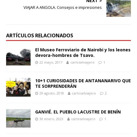
NEXT
VIAJAR A ANGOLA. Consejos e impresiones
ARTÍCULOS RELACIONADOS
El Museo Ferroviario de Nairobi y los leones
devora-hombres de Tsavo.
22 mayo, 2017
carloselviajero
1
10+1 CURIOSIDADES DE ANTANANARIVO QUE
TE SORPRENDERÁN
29 agosto, 2018
carloselviajero
2
GANVIÉ. EL PUEBLO LACUSTRE DE BENÍN
30 enero, 2023
carloselviajero
1