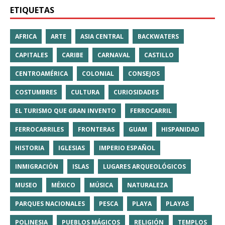
ETIQUETAS
AFRICA
ARTE
ASIA CENTRAL
BACKWATERS
CAPITALES
CARIBE
CARNAVAL
CASTILLO
CENTROAMÉRICA
COLONIAL
CONSEJOS
COSTUMBRES
CULTURA
CURIOSIDADES
EL TURISMO QUE GRAN INVENTO
FERROCARRIL
FERROCARRILES
FRONTERAS
GUAM
HISPANIDAD
HISTORIA
IGLESIAS
IMPERIO ESPAÑOL
INMIGRACIÓN
ISLAS
LUGARES ARQUEOLÓGICOS
MUSEO
MÉXICO
MÚSICA
NATURALEZA
PARQUES NACIONALES
PESCA
PLAYA
PLAYAS
POLINESIA
PUEBLOS MÁGICOS
RELIGIÓN
TEMPLOS