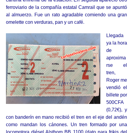
ferroviario de la compañía estatal Camrail que se apuntó
al almuerzo. Fue un rato agradable comiendo una gran
omelette con verduras, pan y un café.
Llegada
ya la hora
de
aproxima
rse el
tren,
Roger me
vendió el
billete por
500CFA
(0,72€), y
con banderín en mano recibió el tren en el eje del andén
como mandan los cánones. Un tren formado por una
locomotora diésel Alsthom BB 1100 (dato para frikis del