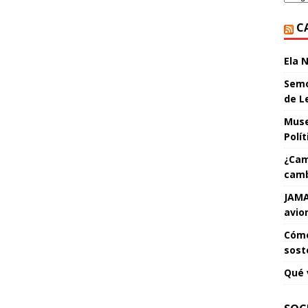
C
Ela 
Semo
de L
Muse
Polí
¿Cam
camb
JAMA
avio
Cómo
sost
Qué 