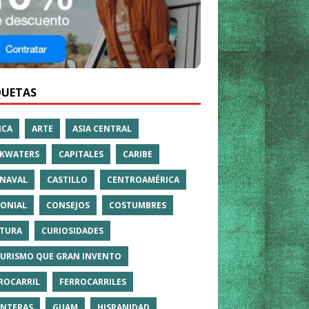
QUETAS
ICA
ARTE
ASIA CENTRAL
KWATERS
CAPITALES
CARIBE
NAVAL
CASTILLO
CENTROAMÉRICA
ONIAL
CONSEJOS
COSTUMBRES
TURA
CURIOSIDADES
TURISMO QUE GRAN INVENTO
ROCARRIL
FERROCARRILES
NTERAS
GUAM
HISPANIDAD