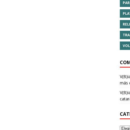
PAR
PLA
REL
TRA
VOL
COM
V(B)i
más 
V(B)i
cata
CAT