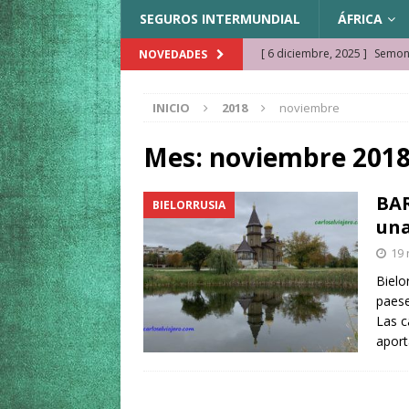
SEGUROS INTERMUNDIAL
ÁFRICA
[ 6 diciembre, 2025 ]
Semonk
NOVEDADES
[ 23 noviembre, 2025 ]
Muse
INICIO
2018
noviembre
KAZAJISTÁN
[ 22 noviembre, 2025 ]
¿Cam
Mes:
noviembre 201
REFLEXIONES VIAJERAS
BAR
BIELORRUSIA
[ 9 octubre, 2025 ]
JAMAICA. 
una
[ 27 septiembre, 2025 ]
Cóm
19 
[ 3 agosto, 2025 ]
Qué ver e
Bielo
paese
[ 15 marzo, 2026 ]
Ela Ngue
Las c
aport