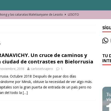
ong y las cataratas Maletsunyane de Lesoto
LESOTO
o de las Víctimas de la Represión Política en Shymkent, Kazajistán
SÍG
bian los lugares que visitamos o cambiamos nosotros?
8
ANAVICHY. Un cruce de caminos y
TU 
La historia de la misteriosa avioneta de la playa
JAMAICA
INT
 ciudad de contrastes en Bielorrusia
o moverse en Seychelles de manera sostenible
SEYCHELLES
noviembre, 2018
carloselviajero
1
n Manama. La capital de Baréin
BARÉIN
rrusia. Octubre 2018 Después de pasar dos días
ándome por Minsk, obtuve la necesidad de ver algo más.
ma. El barrio más castizo de Malabo
GUINEA ECUATORIAL
apitales son la gran puerta de entrada de un país pero no
an del todo la
[…]