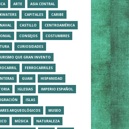
ICA
ARTE
ASIA CENTRAL
KWATERS
CAPITALES
CARIBE
NAVAL
CASTILLO
CENTROAMÉRICA
ONIAL
CONSEJOS
COSTUMBRES
TURA
CURIOSIDADES
TURISMO QUE GRAN INVENTO
ROCARRIL
FERROCARRILES
NTERAS
GUAM
HISPANIDAD
TORIA
IGLESIAS
IMPERIO ESPAÑOL
IGRACIÓN
ISLAS
ARES ARQUEOLÓGICOS
MUSEO
ICO
MÚSICA
NATURALEZA