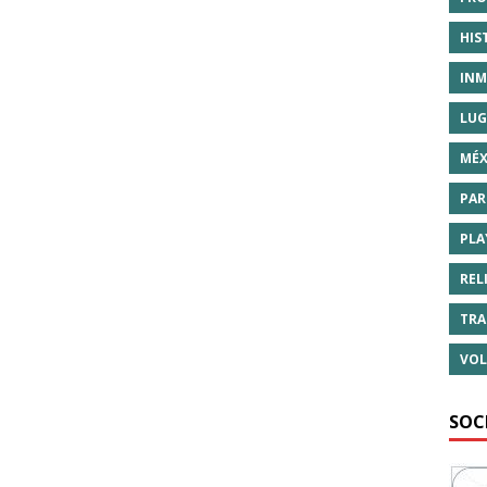
HIS
INM
LUG
MÉX
PAR
PLA
REL
TRA
VOL
SOC