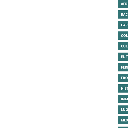
AFR
BAC
CAR
COL
CUL
EL 
FER
FRO
HIS
INM
LUG
MÉX