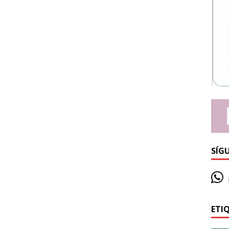
SÍG
ETI