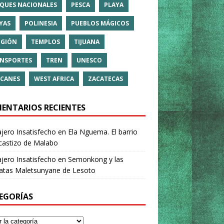
QUES NACIONALES
PESCA
PLAYA
YAS
POLINESIA
PUEBLOS MÁGICOS
IGIÓN
TEMPLOS
TIJUANA
NSPORTES
TREN
UNESCO
CANES
WEST AFRICA
ZACATECAS
ENTARIOS RECIENTES
ajero Insatisfecho
en
Ela Nguema. El barrio
castizo de Malabo
ajero Insatisfecho
en
Semonkong y las
ratas Maletsunyane de Lesoto
EGORÍAS