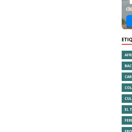
ETI
AFR
BAC
CAR
COL
CUL
EL 
FER
FRO