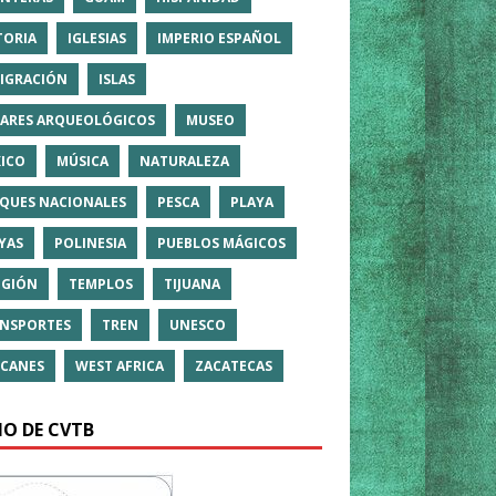
TORIA
IGLESIAS
IMPERIO ESPAÑOL
IGRACIÓN
ISLAS
ARES ARQUEOLÓGICOS
MUSEO
ICO
MÚSICA
NATURALEZA
QUES NACIONALES
PESCA
PLAYA
YAS
POLINESIA
PUEBLOS MÁGICOS
IGIÓN
TEMPLOS
TIJUANA
NSPORTES
TREN
UNESCO
CANES
WEST AFRICA
ZACATECAS
IO DE CVTB