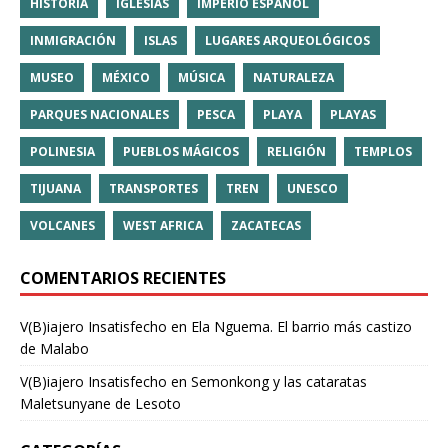
HISTORIA
IGLESIAS
IMPERIO ESPAÑOL
INMIGRACIÓN
ISLAS
LUGARES ARQUEOLÓGICOS
MUSEO
MÉXICO
MÚSICA
NATURALEZA
PARQUES NACIONALES
PESCA
PLAYA
PLAYAS
POLINESIA
PUEBLOS MÁGICOS
RELIGIÓN
TEMPLOS
TIJUANA
TRANSPORTES
TREN
UNESCO
VOLCANES
WEST AFRICA
ZACATECAS
COMENTARIOS RECIENTES
V(B)iajero Insatisfecho
en
Ela Nguema. El barrio más castizo
de Malabo
V(B)iajero Insatisfecho
en
Semonkong y las cataratas
Maletsunyane de Lesoto