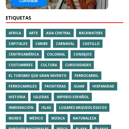
ETIQUETAS
AFRICA
ARTE
ASIA CENTRAL
BACKWATERS
CAPITALES
CARIBE
CARNAVAL
CASTILLO
CENTROAMÉRICA
COLONIAL
CONSEJOS
COSTUMBRES
CULTURA
CURIOSIDADES
EL TURISMO QUE GRAN INVENTO
FERROCARRIL
FERROCARRILES
FRONTERAS
GUAM
HISPANIDAD
HISTORIA
IGLESIAS
IMPERIO ESPAÑOL
INMIGRACIÓN
ISLAS
LUGARES ARQUEOLÓGICOS
MUSEO
MÉXICO
MÚSICA
NATURALEZA
PARQUES NACIONALES
PESCA
PLAYA
PLAYAS