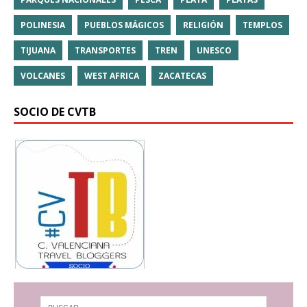
POLINESIA
PUEBLOS MÁGICOS
RELIGIÓN
TEMPLOS
TIJUANA
TRANSPORTES
TREN
UNESCO
VOLCANES
WEST AFRICA
ZACATECAS
SOCIO DE CVTB