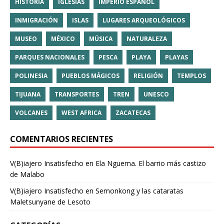
HISTORIA
IGLESIAS
IMPERIO ESPAÑOL
INMIGRACIÓN
ISLAS
LUGARES ARQUEOLÓGICOS
MUSEO
MÉXICO
MÚSICA
NATURALEZA
PARQUES NACIONALES
PESCA
PLAYA
PLAYAS
POLINESIA
PUEBLOS MÁGICOS
RELIGIÓN
TEMPLOS
TIJUANA
TRANSPORTES
TREN
UNESCO
VOLCANES
WEST AFRICA
ZACATECAS
COMENTARIOS RECIENTES
V(B)iajero Insatisfecho
en
Ela Nguema. El barrio más castizo
de Malabo
V(B)iajero Insatisfecho
en
Semonkong y las cataratas
Maletsunyane de Lesoto