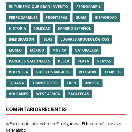
EL TURISMO QUE GRAN INVENTO
FERROCARRIL
FERROCARRILES
FRONTERAS
GUAM
HISPANIDAD
HISTORIA
IGLESIAS
IMPERIO ESPAÑOL
INMIGRACIÓN
ISLAS
LUGARES ARQUEOLÓGICOS
MUSEO
MÉXICO
MÚSICA
NATURALEZA
PARQUES NACIONALES
PESCA
PLAYA
PLAYAS
POLINESIA
PUEBLOS MÁGICOS
RELIGIÓN
TEMPLOS
TIJUANA
TRANSPORTES
TREN
UNESCO
VOLCANES
WEST AFRICA
ZACATECAS
COMENTARIOS RECIENTES
V(B)iajero Insatisfecho
en
Ela Nguema. El barrio más castizo
de Malabo