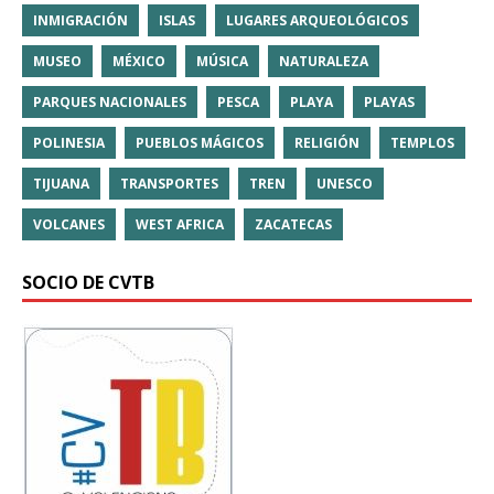
INMIGRACIÓN
ISLAS
LUGARES ARQUEOLÓGICOS
MUSEO
MÉXICO
MÚSICA
NATURALEZA
PARQUES NACIONALES
PESCA
PLAYA
PLAYAS
POLINESIA
PUEBLOS MÁGICOS
RELIGIÓN
TEMPLOS
TIJUANA
TRANSPORTES
TREN
UNESCO
VOLCANES
WEST AFRICA
ZACATECAS
SOCIO DE CVTB