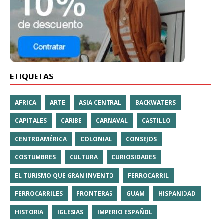
ETIQUETAS
AFRICA
ARTE
ASIA CENTRAL
BACKWATERS
CAPITALES
CARIBE
CARNAVAL
CASTILLO
CENTROAMÉRICA
COLONIAL
CONSEJOS
COSTUMBRES
CULTURA
CURIOSIDADES
EL TURISMO QUE GRAN INVENTO
FERROCARRIL
FERROCARRILES
FRONTERAS
GUAM
HISPANIDAD
HISTORIA
IGLESIAS
IMPERIO ESPAÑOL