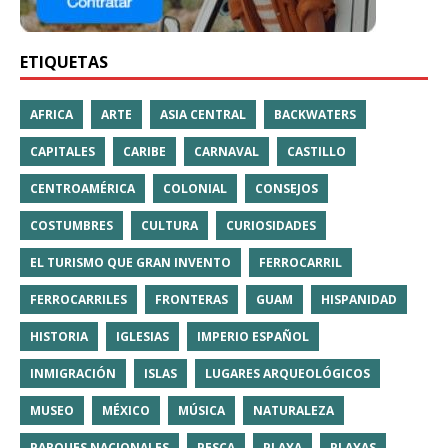
ETIQUETAS
AFRICA
ARTE
ASIA CENTRAL
BACKWATERS
CAPITALES
CARIBE
CARNAVAL
CASTILLO
CENTROAMÉRICA
COLONIAL
CONSEJOS
COSTUMBRES
CULTURA
CURIOSIDADES
EL TURISMO QUE GRAN INVENTO
FERROCARRIL
FERROCARRILES
FRONTERAS
GUAM
HISPANIDAD
HISTORIA
IGLESIAS
IMPERIO ESPAÑOL
INMIGRACIÓN
ISLAS
LUGARES ARQUEOLÓGICOS
MUSEO
MÉXICO
MÚSICA
NATURALEZA
PARQUES NACIONALES
PESCA
PLAYA
PLAYAS