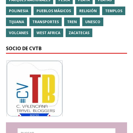
POLINESIA
PUEBLOS MÁGICOS
RELIGIÓN
TEMPLOS
TIJUANA
TRANSPORTES
TREN
UNESCO
VOLCANES
WEST AFRICA
ZACATECAS
SOCIO DE CVTB