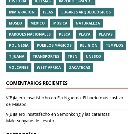
HISTORIA
IGLESIAS
IMPERIO ESPAÑOL
INMIGRACIÓN
ISLAS
LUGARES ARQUEOLÓGICOS
MUSEO
MÉXICO
MÚSICA
NATURALEZA
PARQUES NACIONALES
PESCA
PLAYA
PLAYAS
POLINESIA
PUEBLOS MÁGICOS
RELIGIÓN
TEMPLOS
TIJUANA
TRANSPORTES
TREN
UNESCO
VOLCANES
WEST AFRICA
ZACATECAS
COMENTARIOS RECIENTES
V(B)iajero Insatisfecho
en
Ela Nguema. El barrio más castizo
de Malabo
V(B)iajero Insatisfecho
en
Semonkong y las cataratas
Maletsunyane de Lesoto