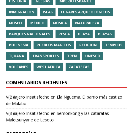
HISTORIA
IGLESIAS
IMPERIO ESPAÑOL
INMIGRACIÓN
ISLAS
LUGARES ARQUEOLÓGICOS
MUSEO
MÉXICO
MÚSICA
NATURALEZA
PARQUES NACIONALES
PESCA
PLAYA
PLAYAS
POLINESIA
PUEBLOS MÁGICOS
RELIGIÓN
TEMPLOS
TIJUANA
TRANSPORTES
TREN
UNESCO
VOLCANES
WEST AFRICA
ZACATECAS
COMENTARIOS RECIENTES
V(B)iajero Insatisfecho
en
Ela Nguema. El barrio más castizo
de Malabo
V(B)iajero Insatisfecho
en
Semonkong y las cataratas
Maletsunyane de Lesoto