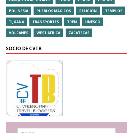
POLINESIA
PUEBLOS MÁGICOS
RELIGIÓN
TEMPLOS
TIJUANA
TRANSPORTES
TREN
UNESCO
VOLCANES
WEST AFRICA
ZACATECAS
SOCIO DE CVTB