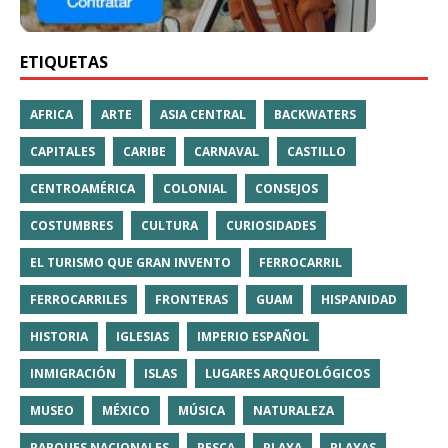
ETIQUETAS
AFRICA
ARTE
ASIA CENTRAL
BACKWATERS
CAPITALES
CARIBE
CARNAVAL
CASTILLO
CENTROAMÉRICA
COLONIAL
CONSEJOS
COSTUMBRES
CULTURA
CURIOSIDADES
EL TURISMO QUE GRAN INVENTO
FERROCARRIL
FERROCARRILES
FRONTERAS
GUAM
HISPANIDAD
HISTORIA
IGLESIAS
IMPERIO ESPAÑOL
INMIGRACIÓN
ISLAS
LUGARES ARQUEOLÓGICOS
MUSEO
MÉXICO
MÚSICA
NATURALEZA
PARQUES NACIONALES
PESCA
PLAYA
PLAYAS