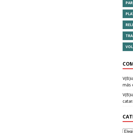
PAR
PLA
REL
TRA
VOL
COM
V(B)i
más 
V(B)i
cata
CAT