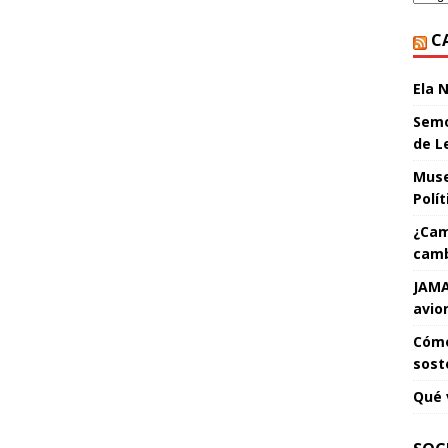
C
Ela 
Semo
de L
Muse
Polí
¿Cam
camb
JAMA
avio
Cómo
sost
Qué 