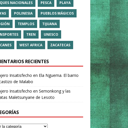
QUES NACIONALES
PESCA
PLAYA
YAS
POLINESIA
PUEBLOS MÁGICOS
IGIÓN
TEMPLOS
TIJUANA
NSPORTES
TREN
UNESCO
CANES
WEST AFRICA
ZACATECAS
ENTARIOS RECIENTES
ajero Insatisfecho
en
Ela Nguema. El barrio
castizo de Malabo
ajero Insatisfecho
en
Semonkong y las
ratas Maletsunyane de Lesoto
EGORÍAS