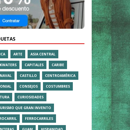
QUETAS
ICA
ARTE
ASIA CENTRAL
KWATERS
CAPITALES
CARIBE
NAVAL
CASTILLO
CENTROAMÉRICA
ONIAL
CONSEJOS
COSTUMBRES
TURA
CURIOSIDADES
TURISMO QUE GRAN INVENTO
ROCARRIL
FERROCARRILES
NTERAS
GUAM
HISPANIDAD