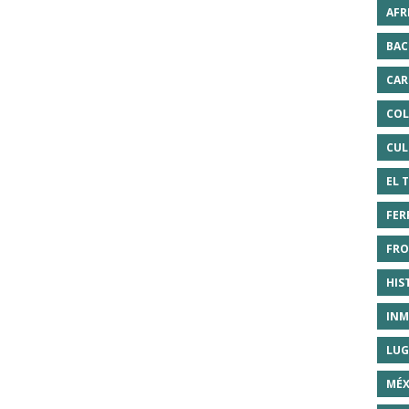
AFR
BAC
CAR
COL
CUL
EL 
FER
FRO
HIS
INM
LUG
MÉX