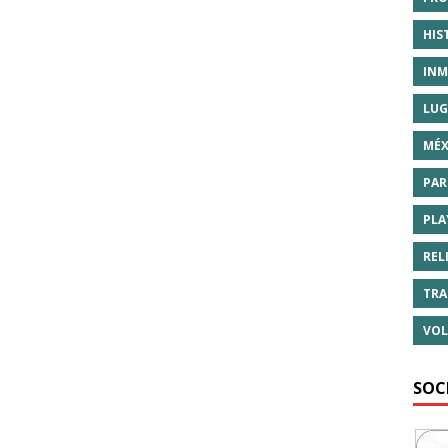
HIS
INM
LUG
MÉX
PAR
PLA
REL
TRA
VOL
SOC