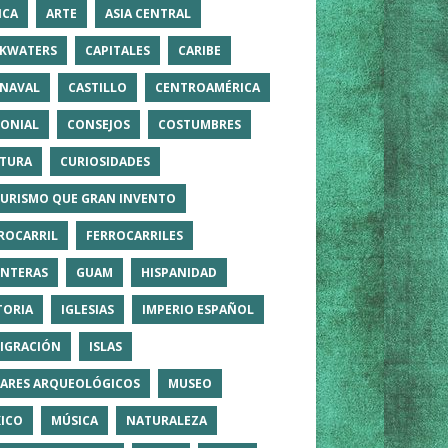
ICA
ARTE
ASIA CENTRAL
KWATERS
CAPITALES
CARIBE
NAVAL
CASTILLO
CENTROAMÉRICA
ONIAL
CONSEJOS
COSTUMBRES
TURA
CURIOSIDADES
TURISMO QUE GRAN INVENTO
ROCARRIL
FERROCARRILES
NTERAS
GUAM
HISPANIDAD
TORIA
IGLESIAS
IMPERIO ESPAÑOL
IGRACIÓN
ISLAS
ARES ARQUEOLÓGICOS
MUSEO
ICO
MÚSICA
NATURALEZA