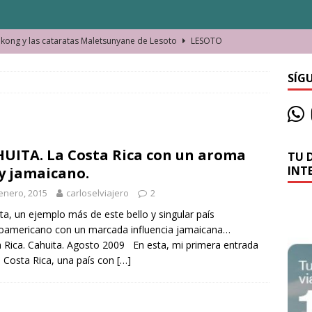
ong y las cataratas Maletsunyane de Lesoto
LESOTO
o de las Víctimas de la Represión Política en Shymkent, Kazajistán
SÍG
bian los lugares que visitamos o cambiamos nosotros?
UITA. La Costa Rica con un aroma
TU 
La historia de la misteriosa avioneta de la playa
JAMAICA
INT
 jamaicano.
o moverse en Seychelles de manera sostenible
SEYCHELLES
enero, 2015
carloselviajero
2
n Manama. La capital de Baréin
BARÉIN
ta, un ejemplo más de este bello y singular país
roamericano con un marcada influencia jamaicana…
ma. El barrio más castizo de Malabo
GUINEA ECUATORIAL
 Rica. Cahuita. Agosto 2009 En esta, mi primera entrada
 Costa Rica, una país con
[…]