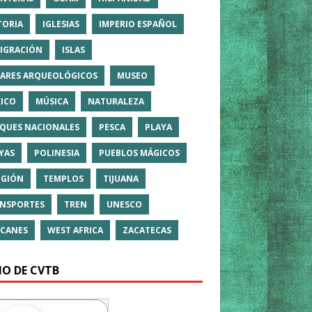
TORIA
IGLESIAS
IMPERIO ESPAÑOL
IGRACIÓN
ISLAS
ARES ARQUEOLÓGICOS
MUSEO
ICO
MÚSICA
NATURALEZA
QUES NACIONALES
PESCA
PLAYA
YAS
POLINESIA
PUEBLOS MÁGICOS
IGIÓN
TEMPLOS
TIJUANA
NSPORTES
TREN
UNESCO
CANES
WEST AFRICA
ZACATECAS
IO DE CVTB