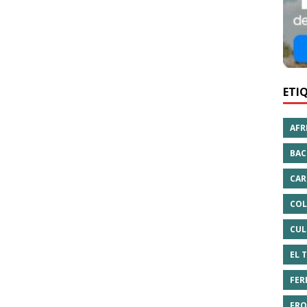
ETI
AFR
BAC
CAR
COL
CUL
EL 
FER
FRO