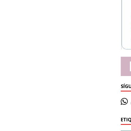
SÍG
ETI