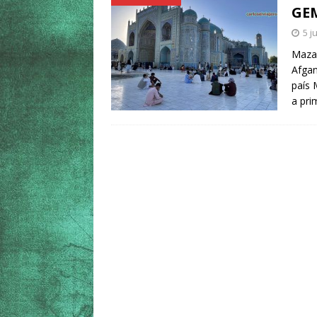
GE
5 j
Mazar
Afgan
país 
a pri