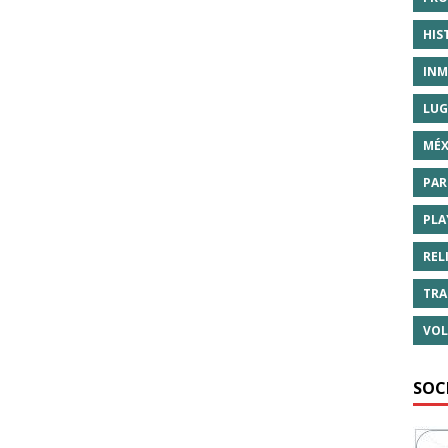
HIS
INM
LUG
MÉX
PAR
PLA
REL
TRA
VOL
SOC