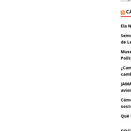
C
Ela 
Semo
de L
Muse
Polí
¿Cam
camb
JAMA
avio
Cómo
sost
Qué 