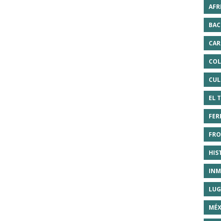
AFR
BAC
CAR
COL
CUL
EL 
FER
FRO
HIS
INM
LUG
MÉX