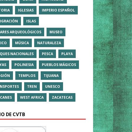
TORIA
IGLESIAS
IMPERIO ESPAÑOL
IGRACIÓN
ISLAS
ARES ARQUEOLÓGICOS
MUSEO
ICO
MÚSICA
NATURALEZA
QUES NACIONALES
PESCA
PLAYA
YAS
POLINESIA
PUEBLOS MÁGICOS
IGIÓN
TEMPLOS
TIJUANA
NSPORTES
TREN
UNESCO
CANES
WEST AFRICA
ZACATECAS
IO DE CVTB