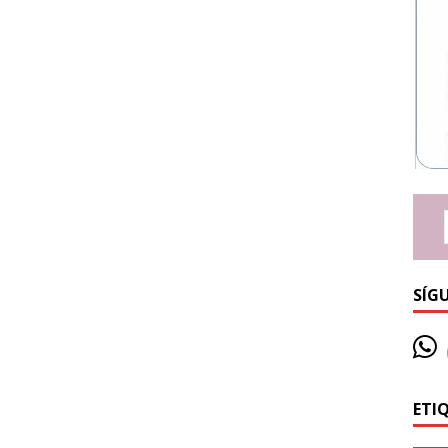
SÍG
ETI