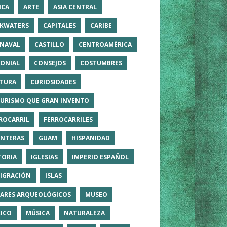
ICA
ARTE
ASIA CENTRAL
KWATERS
CAPITALES
CARIBE
NAVAL
CASTILLO
CENTROAMÉRICA
ONIAL
CONSEJOS
COSTUMBRES
TURA
CURIOSIDADES
TURISMO QUE GRAN INVENTO
ROCARRIL
FERROCARRILES
NTERAS
GUAM
HISPANIDAD
TORIA
IGLESIAS
IMPERIO ESPAÑOL
IGRACIÓN
ISLAS
ARES ARQUEOLÓGICOS
MUSEO
ICO
MÚSICA
NATURALEZA