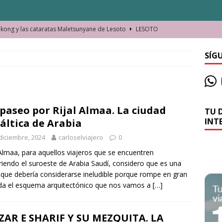
ong y las cataratas Maletsunyane de Lesoto
LESOTO
o de las Víctimas de la Represión Política en Shymkent, Kazajistán
SÍG
bian los lugares que visitamos o cambiamos nosotros?
paseo por Rijal Almaa. La ciudad
TU 
La historia de la misteriosa avioneta de la playa
JAMAICA
INT
áltica de Arabia
o moverse en Seychelles de manera sostenible
SEYCHELLES
diciembre, 2024
carloselviajero
0
n Manama. La capital de Baréin
BARÉIN
 Almaa, para aquellos viajeros que se encuentren
riendo el suroeste de Arabia Saudí, considero que es una
ma. El barrio más castizo de Malabo
GUINEA ECUATORIAL
a que debería considerarse ineludible porque rompe en gran
a el esquema arquitectónico que nos vamos a
[…]
AR E SHARIF Y SU MEZQUITA. LA