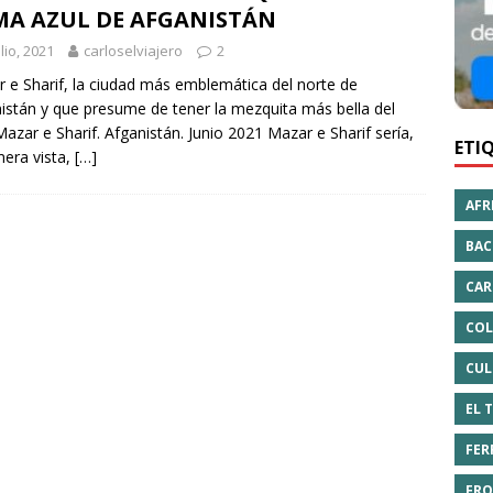
MA AZUL DE AFGANISTÁN
ulio, 2021
carloselviajero
2
 e Sharif, la ciudad más emblemática del norte de
istán y que presume de tener la mezquita más bella del
Mazar e Sharif. Afganistán. Junio 2021 Mazar e Sharif sería,
ETI
mera vista,
[…]
AFR
BAC
CAR
COL
CUL
EL 
FER
FRO