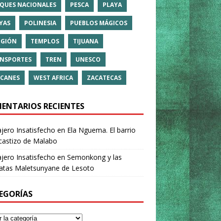
QUES NACIONALES
PESCA
PLAYA
YAS
POLINESIA
PUEBLOS MÁGICOS
IGIÓN
TEMPLOS
TIJUANA
NSPORTES
TREN
UNESCO
CANES
WEST AFRICA
ZACATECAS
ENTARIOS RECIENTES
ajero Insatisfecho
en
Ela Nguema. El barrio
castizo de Malabo
ajero Insatisfecho
en
Semonkong y las
ratas Maletsunyane de Lesoto
EGORÍAS