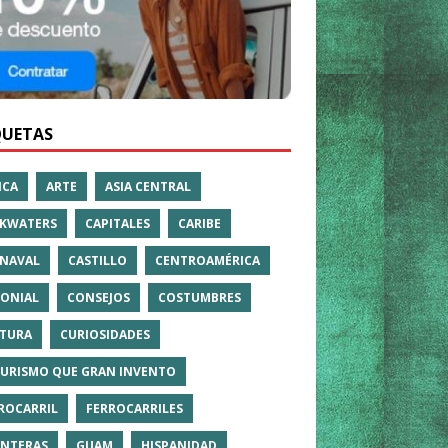
QUETAS
ICA
ARTE
ASIA CENTRAL
KWATERS
CAPITALES
CARIBE
NAVAL
CASTILLO
CENTROAMÉRICA
ONIAL
CONSEJOS
COSTUMBRES
TURA
CURIOSIDADES
TURISMO QUE GRAN INVENTO
ROCARRIL
FERROCARRILES
NTERAS
GUAM
HISPANIDAD