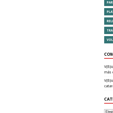
PAR
PLA
REL
TRA
VOL
COM
V(B)i
más 
V(B)i
cata
CAT