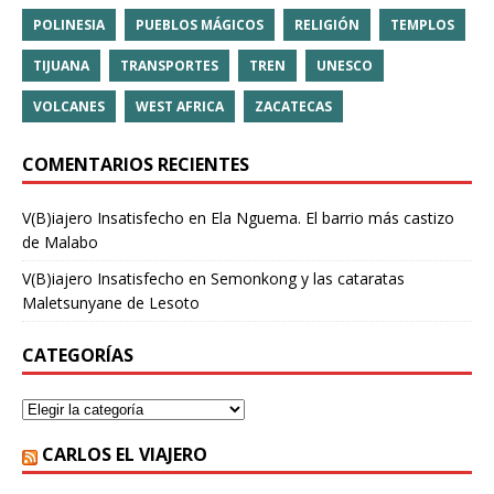
POLINESIA
PUEBLOS MÁGICOS
RELIGIÓN
TEMPLOS
TIJUANA
TRANSPORTES
TREN
UNESCO
VOLCANES
WEST AFRICA
ZACATECAS
COMENTARIOS RECIENTES
V(B)iajero Insatisfecho
en
Ela Nguema. El barrio más castizo
de Malabo
V(B)iajero Insatisfecho
en
Semonkong y las cataratas
Maletsunyane de Lesoto
CATEGORÍAS
CARLOS EL VIAJERO