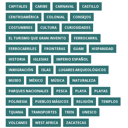
CAPITALES
CARIBE
CARNAVAL
CASTILLO
CENTROAMÉRICA
COLONIAL
CONSEJOS
COSTUMBRES
CULTURA
CURIOSIDADES
EL TURISMO QUE GRAN INVENTO
FERROCARRIL
FERROCARRILES
FRONTERAS
GUAM
HISPANIDAD
HISTORIA
IGLESIAS
IMPERIO ESPAÑOL
INMIGRACIÓN
ISLAS
LUGARES ARQUEOLÓGICOS
MUSEO
MÉXICO
MÚSICA
NATURALEZA
PARQUES NACIONALES
PESCA
PLAYA
PLAYAS
POLINESIA
PUEBLOS MÁGICOS
RELIGIÓN
TEMPLOS
TIJUANA
TRANSPORTES
TREN
UNESCO
VOLCANES
WEST AFRICA
ZACATECAS