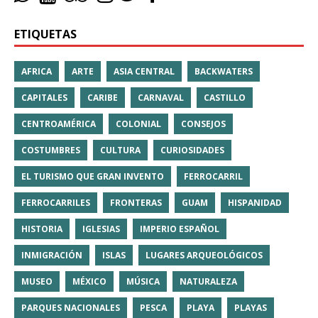
ETIQUETAS
AFRICA
ARTE
ASIA CENTRAL
BACKWATERS
CAPITALES
CARIBE
CARNAVAL
CASTILLO
CENTROAMÉRICA
COLONIAL
CONSEJOS
COSTUMBRES
CULTURA
CURIOSIDADES
EL TURISMO QUE GRAN INVENTO
FERROCARRIL
FERROCARRILES
FRONTERAS
GUAM
HISPANIDAD
HISTORIA
IGLESIAS
IMPERIO ESPAÑOL
INMIGRACIÓN
ISLAS
LUGARES ARQUEOLÓGICOS
MUSEO
MÉXICO
MÚSICA
NATURALEZA
PARQUES NACIONALES
PESCA
PLAYA
PLAYAS