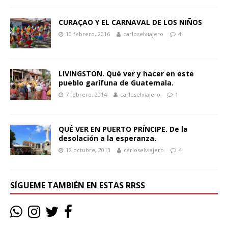
CURAÇAO Y EL CARNAVAL DE LOS NIÑOS
10 febrero, 2016
carloselviajero
4
LIVINGSTON. Qué ver y hacer en este
pueblo garífuna de Guatemala.
7 febrero, 2014
carloselviajero
1
QUÉ VER EN PUERTO PRÍNCIPE. De la
desolación a la esperanza.
12 octubre, 2013
carloselviajero
4
SÍGUEME TAMBIÉN EN ESTAS RRSS