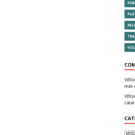
PAR
PLA
REL
TRA
VOL
COM
V(B)i
más 
V(B)i
cata
CAT