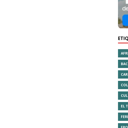
ETI
AFR
BAC
CAR
COL
CUL
EL 
FER
FRO