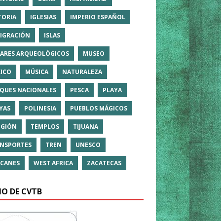
TORIA
IGLESIAS
IMPERIO ESPAÑOL
IGRACIÓN
ISLAS
ARES ARQUEOLÓGICOS
MUSEO
ICO
MÚSICA
NATURALEZA
QUES NACIONALES
PESCA
PLAYA
YAS
POLINESIA
PUEBLOS MÁGICOS
IGIÓN
TEMPLOS
TIJUANA
NSPORTES
TREN
UNESCO
CANES
WEST AFRICA
ZACATECAS
IO DE CVTB