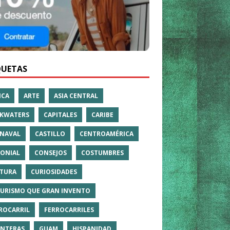
QUETAS
ICA
ARTE
ASIA CENTRAL
KWATERS
CAPITALES
CARIBE
NAVAL
CASTILLO
CENTROAMÉRICA
ONIAL
CONSEJOS
COSTUMBRES
TURA
CURIOSIDADES
TURISMO QUE GRAN INVENTO
ROCARRIL
FERROCARRILES
NTERAS
GUAM
HISPANIDAD