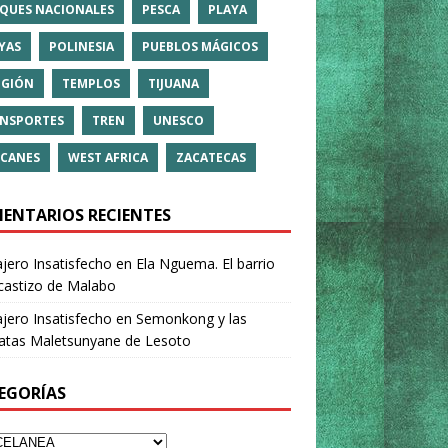
QUES NACIONALES
PESCA
PLAYA
YAS
POLINESIA
PUEBLOS MÁGICOS
IGIÓN
TEMPLOS
TIJUANA
NSPORTES
TREN
UNESCO
CANES
WEST AFRICA
ZACATECAS
ENTARIOS RECIENTES
ajero Insatisfecho
en
Ela Nguema. El barrio
castizo de Malabo
ajero Insatisfecho
en
Semonkong y las
ratas Maletsunyane de Lesoto
EGORÍAS