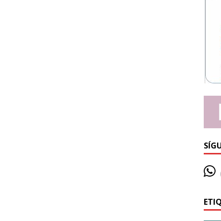
SÍG
ETI