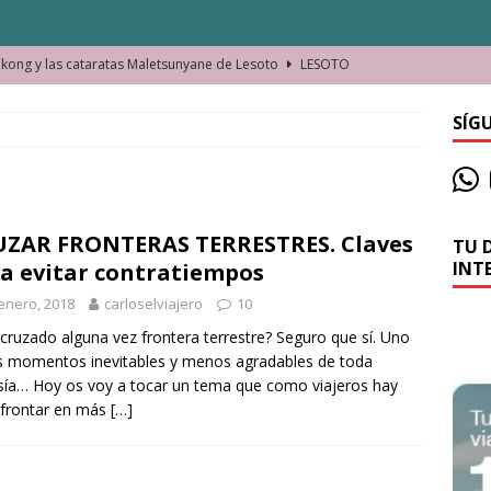
ong y las cataratas Maletsunyane de Lesoto
LESOTO
o de las Víctimas de la Represión Política en Shymkent, Kazajistán
SÍG
bian los lugares que visitamos o cambiamos nosotros?
ZAR FRONTERAS TERRESTRES. Claves
TU 
La historia de la misteriosa avioneta de la playa
JAMAICA
INT
a evitar contratiempos
o moverse en Seychelles de manera sostenible
SEYCHELLES
enero, 2018
carloselviajero
10
n Manama. La capital de Baréin
BARÉIN
cruzado alguna vez frontera terrestre? Seguro que sí. Uno
s momentos inevitables y menos agradables de toda
ma. El barrio más castizo de Malabo
GUINEA ECUATORIAL
sía… Hoy os voy a tocar un tema que como viajeros hay
afrontar en más
[…]