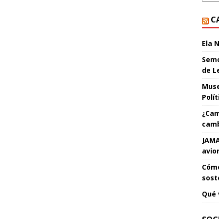
C
Ela 
Semo
de L
Muse
Polí
¿Cam
camb
JAMA
avio
Cómo
sost
Qué 