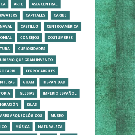
ICA
ARTE
ASIA CENTRAL
KWATERS
CAPITALES
CARIBE
NAVAL
CASTILLO
CENTROAMÉRICA
ONIAL
CONSEJOS
COSTUMBRES
TURA
CURIOSIDADES
TURISMO QUE GRAN INVENTO
ROCARRIL
FERROCARRILES
NTERAS
GUAM
HISPANIDAD
TORIA
IGLESIAS
IMPERIO ESPAÑOL
IGRACIÓN
ISLAS
ARES ARQUEOLÓGICOS
MUSEO
ICO
MÚSICA
NATURALEZA