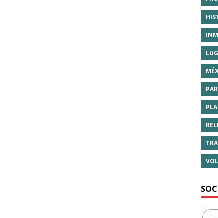
HIS
INM
LUG
MÉX
PAR
PLA
REL
TRA
VOL
SOC