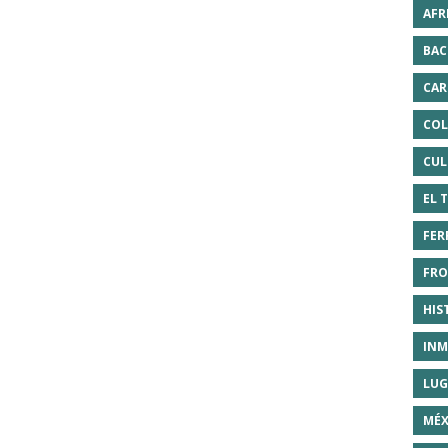
AFR
BAC
CAR
COL
CUL
EL 
FER
FRO
HIS
INM
LUG
MÉX