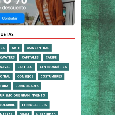
QUETAS
ICA
ARTE
ASIA CENTRAL
KWATERS
CAPITALES
CARIBE
NAVAL
CASTILLO
CENTROAMÉRICA
ONIAL
CONSEJOS
COSTUMBRES
TURA
CURIOSIDADES
TURISMO QUE GRAN INVENTO
ROCARRIL
FERROCARRILES
NTERAS
GUAM
HISPANIDAD