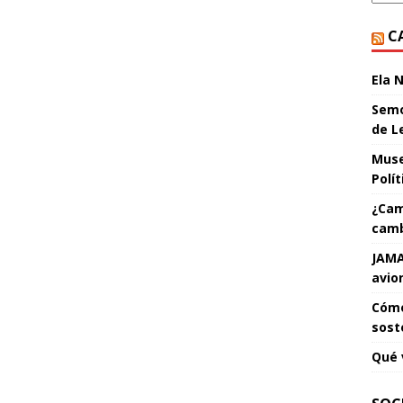
C
Ela 
Semo
de L
Muse
Polí
¿Cam
camb
JAMA
avio
Cómo
sost
Qué 