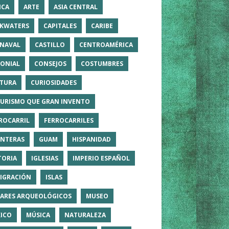
ICA
ARTE
ASIA CENTRAL
KWATERS
CAPITALES
CARIBE
NAVAL
CASTILLO
CENTROAMÉRICA
ONIAL
CONSEJOS
COSTUMBRES
TURA
CURIOSIDADES
TURISMO QUE GRAN INVENTO
ROCARRIL
FERROCARRILES
NTERAS
GUAM
HISPANIDAD
TORIA
IGLESIAS
IMPERIO ESPAÑOL
IGRACIÓN
ISLAS
ARES ARQUEOLÓGICOS
MUSEO
ICO
MÚSICA
NATURALEZA