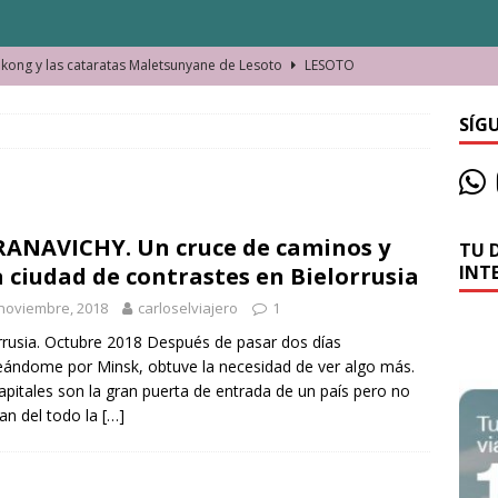
ong y las cataratas Maletsunyane de Lesoto
LESOTO
o de las Víctimas de la Represión Política en Shymkent, Kazajistán
SÍG
bian los lugares que visitamos o cambiamos nosotros?
ANAVICHY. Un cruce de caminos y
TU 
La historia de la misteriosa avioneta de la playa
JAMAICA
INT
 ciudad de contrastes en Bielorrusia
o moverse en Seychelles de manera sostenible
SEYCHELLES
noviembre, 2018
carloselviajero
1
n Manama. La capital de Baréin
BARÉIN
rrusia. Octubre 2018 Después de pasar dos días
ándome por Minsk, obtuve la necesidad de ver algo más.
ma. El barrio más castizo de Malabo
GUINEA ECUATORIAL
apitales son la gran puerta de entrada de un país pero no
an del todo la
[…]