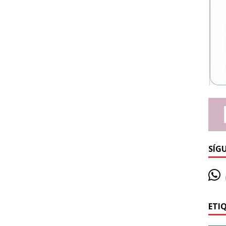
SÍG
ETI