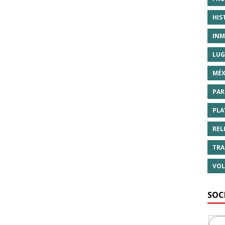
HIS
INM
LUG
MÉX
PAR
PLA
REL
TRA
VOL
SOC