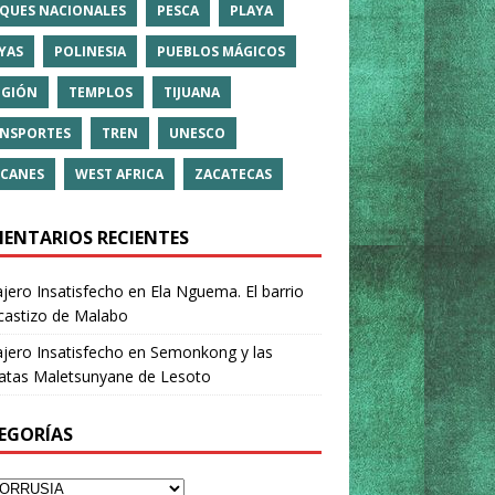
QUES NACIONALES
PESCA
PLAYA
YAS
POLINESIA
PUEBLOS MÁGICOS
IGIÓN
TEMPLOS
TIJUANA
NSPORTES
TREN
UNESCO
CANES
WEST AFRICA
ZACATECAS
ENTARIOS RECIENTES
ajero Insatisfecho
en
Ela Nguema. El barrio
castizo de Malabo
ajero Insatisfecho
en
Semonkong y las
ratas Maletsunyane de Lesoto
EGORÍAS