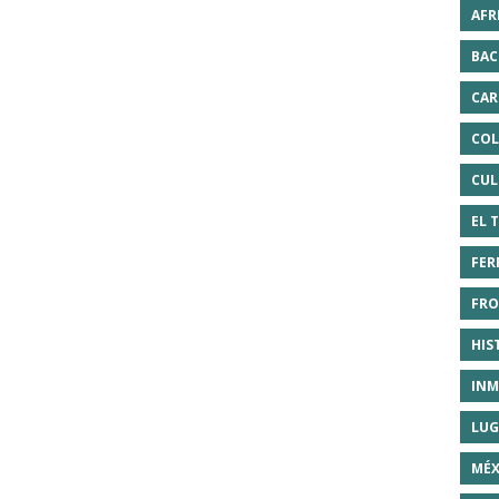
AFR
BAC
CAR
COL
CUL
EL 
FER
FRO
HIS
INM
LUG
MÉX