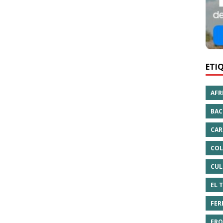
ETI
AFR
BAC
CAR
COL
CUL
EL 
FER
FRO