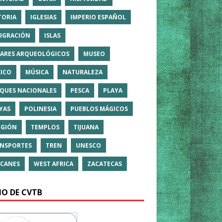
TORIA
IGLESIAS
IMPERIO ESPAÑOL
IGRACIÓN
ISLAS
ARES ARQUEOLÓGICOS
MUSEO
ICO
MÚSICA
NATURALEZA
QUES NACIONALES
PESCA
PLAYA
YAS
POLINESIA
PUEBLOS MÁGICOS
IGIÓN
TEMPLOS
TIJUANA
NSPORTES
TREN
UNESCO
CANES
WEST AFRICA
ZACATECAS
IO DE CVTB