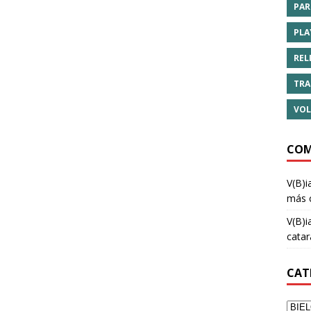
PAR
PLA
REL
TRA
VOL
COM
V(B)i
más 
V(B)i
cata
CAT