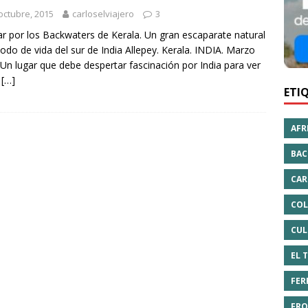
octubre, 2015
carloselviajero
3
r por los Backwaters de Kerala. Un gran escaparate natural
odo de vida del sur de India Allepey. Kerala. INDIA. Marzo
Un lugar que debe despertar fascinación por India para ver
a
[…]
ETI
AFR
BAC
CAR
COL
CUL
EL 
FER
FRO