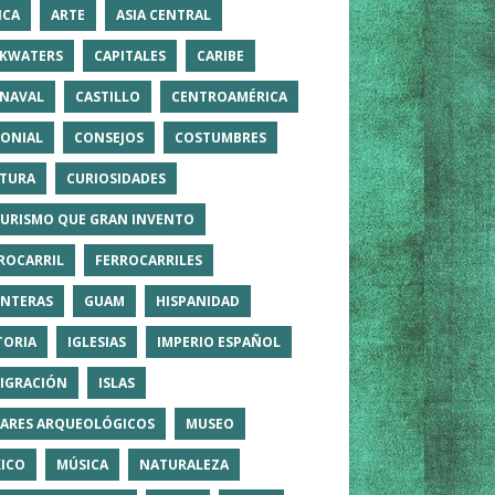
ICA
ARTE
ASIA CENTRAL
KWATERS
CAPITALES
CARIBE
NAVAL
CASTILLO
CENTROAMÉRICA
ONIAL
CONSEJOS
COSTUMBRES
TURA
CURIOSIDADES
TURISMO QUE GRAN INVENTO
ROCARRIL
FERROCARRILES
NTERAS
GUAM
HISPANIDAD
TORIA
IGLESIAS
IMPERIO ESPAÑOL
IGRACIÓN
ISLAS
ARES ARQUEOLÓGICOS
MUSEO
ICO
MÚSICA
NATURALEZA