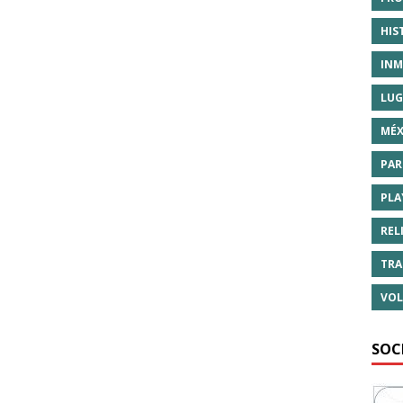
HIS
INM
LUG
MÉX
PAR
PLA
REL
TRA
VOL
SOC