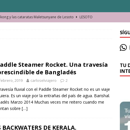
ong y las cataratas Maletsunyane de Lesoto
LESOTO
o de las Víctimas de la Represión Política en Shymkent, Kazajistán
SÍG
bian los lugares que visitamos o cambiamos nosotros?
Paddle Steamer Rocket. Una travesía
TU 
La historia de la misteriosa avioneta de la playa
JAMAICA
INT
rescindible de Bangladés
o moverse en Seychelles de manera sostenible
SEYCHELLES
febrero, 2019
carloselviajero
2
n Manama. La capital de Baréin
BARÉIN
ravesía fluvial con el Paddle Steamer Rocket no es un viaje
uiera. Es un viaje por la entrañas del país de agua. Barishal.
ma. El barrio más castizo de Malabo
GUINEA ECUATORIAL
ladés Marzo 2014 Muchas veces me reitero cuando me
untan sobre
[…]
 BACKWATERS DE KERALA.