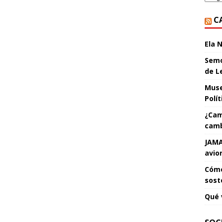
C
Ela 
Semo
de L
Muse
Polí
¿Cam
camb
JAMA
avio
Cómo
sost
Qué 