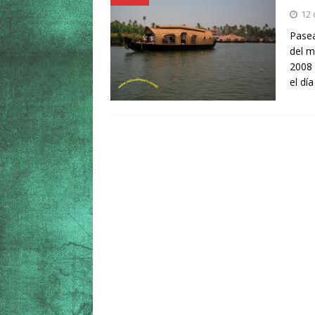
12 
Pasea
del m
2008 
el dí