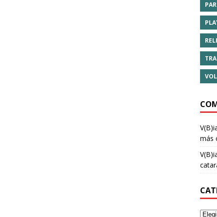
PAR
PLA
REL
TRA
VOL
COM
V(B)i
más 
V(B)i
cata
CAT