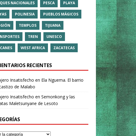
QUES NACIONALES
PESCA
PLAYA
YAS
POLINESIA
PUEBLOS MÁGICOS
IGIÓN
TEMPLOS
TIJUANA
NSPORTES
TREN
UNESCO
CANES
WEST AFRICA
ZACATECAS
ENTARIOS RECIENTES
ajero Insatisfecho
en
Ela Nguema. El barrio
castizo de Malabo
ajero Insatisfecho
en
Semonkong y las
ratas Maletsunyane de Lesoto
EGORÍAS