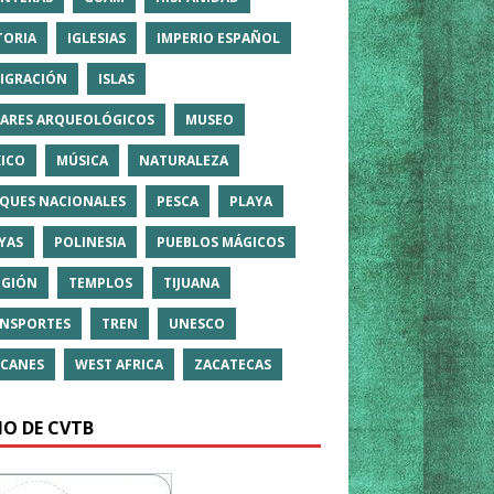
TORIA
IGLESIAS
IMPERIO ESPAÑOL
IGRACIÓN
ISLAS
ARES ARQUEOLÓGICOS
MUSEO
ICO
MÚSICA
NATURALEZA
QUES NACIONALES
PESCA
PLAYA
YAS
POLINESIA
PUEBLOS MÁGICOS
IGIÓN
TEMPLOS
TIJUANA
NSPORTES
TREN
UNESCO
CANES
WEST AFRICA
ZACATECAS
IO DE CVTB