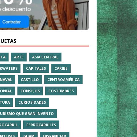
QUETAS
ICA
ARTE
ASIA CENTRAL
KWATERS
CAPITALES
CARIBE
NAVAL
CASTILLO
CENTROAMÉRICA
ONIAL
CONSEJOS
COSTUMBRES
TURA
CURIOSIDADES
TURISMO QUE GRAN INVENTO
ROCARRIL
FERROCARRILES
NTERAS
GUAM
HISPANIDAD