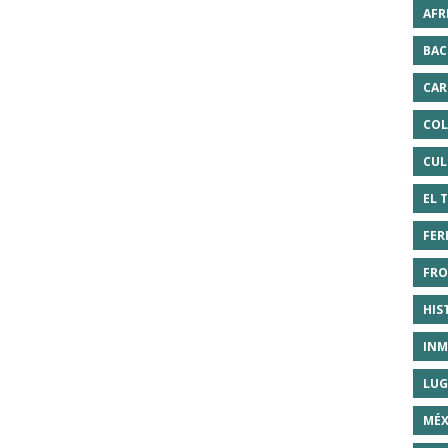
AFR
BAC
CAR
COL
CUL
EL 
FER
FRO
HIS
INM
LUG
MÉX