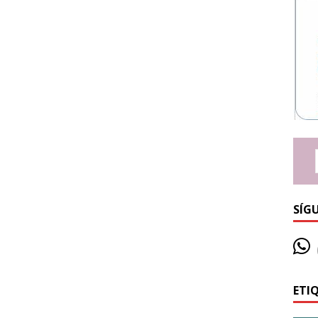
SÍG
ETI