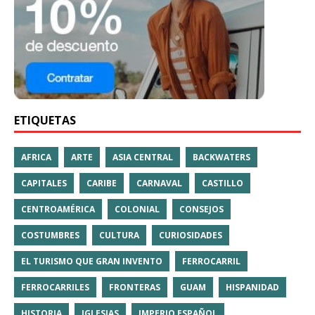
ETIQUETAS
AFRICA
ARTE
ASIA CENTRAL
BACKWATERS
CAPITALES
CARIBE
CARNAVAL
CASTILLO
CENTROAMÉRICA
COLONIAL
CONSEJOS
COSTUMBRES
CULTURA
CURIOSIDADES
EL TURISMO QUE GRAN INVENTO
FERROCARRIL
FERROCARRILES
FRONTERAS
GUAM
HISPANIDAD
HISTORIA
IGLESIAS
IMPERIO ESPAÑOL