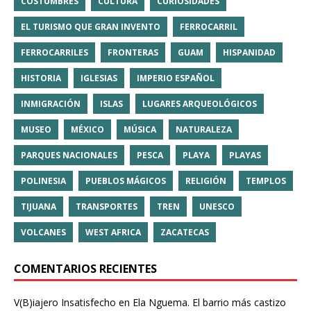
COSTUMBRES
CULTURA
CURIOSIDADES
EL TURISMO QUE GRAN INVENTO
FERROCARRIL
FERROCARRILES
FRONTERAS
GUAM
HISPANIDAD
HISTORIA
IGLESIAS
IMPERIO ESPAÑOL
INMIGRACIÓN
ISLAS
LUGARES ARQUEOLÓGICOS
MUSEO
MÉXICO
MÚSICA
NATURALEZA
PARQUES NACIONALES
PESCA
PLAYA
PLAYAS
POLINESIA
PUEBLOS MÁGICOS
RELIGIÓN
TEMPLOS
TIJUANA
TRANSPORTES
TREN
UNESCO
VOLCANES
WEST AFRICA
ZACATECAS
COMENTARIOS RECIENTES
V(B)iajero Insatisfecho
en
Ela Nguema. El barrio más castizo