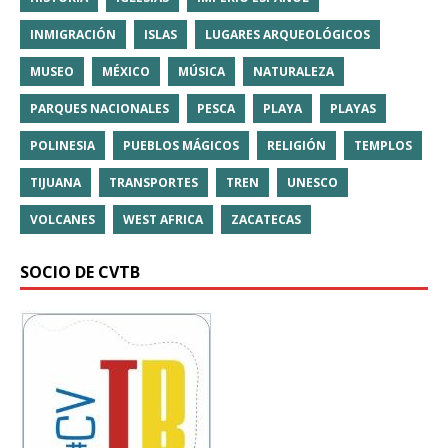
INMIGRACIÓN
ISLAS
LUGARES ARQUEOLÓGICOS
MUSEO
MÉXICO
MÚSICA
NATURALEZA
PARQUES NACIONALES
PESCA
PLAYA
PLAYAS
POLINESIA
PUEBLOS MÁGICOS
RELIGIÓN
TEMPLOS
TIJUANA
TRANSPORTES
TREN
UNESCO
VOLCANES
WEST AFRICA
ZACATECAS
SOCIO DE CVTB