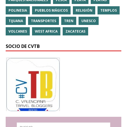
POLINESIA
PUEBLOS MÁGICOS
RELIGIÓN
TEMPLOS
TIJUANA
TRANSPORTES
TREN
UNESCO
VOLCANES
WEST AFRICA
ZACATECAS
SOCIO DE CVTB