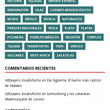
HISTORIA
IGLESIAS
IMPERIO ESPAÑOL
INMIGRACIÓN
ISLAS
LUGARES ARQUEOLÓGICOS
MUSEO
MÉXICO
MÚSICA
NATURALEZA
PARQUES NACIONALES
PESCA
PLAYA
PLAYAS
POLINESIA
PUEBLOS MÁGICOS
RELIGIÓN
TEMPLOS
TIJUANA
TRANSPORTES
TREN
UNESCO
VOLCANES
WEST AFRICA
ZACATECAS
COMENTARIOS RECIENTES
V(B)iajero Insatisfecho
en
Ela Nguema. El barrio más castizo
de Malabo
V(B)iajero Insatisfecho
en
Semonkong y las cataratas
Maletsunyane de Lesoto