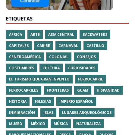
ETIQUETAS
AFRICA
ARTE
ASIA CENTRAL
BACKWATERS
CAPITALES
CARIBE
CARNAVAL
CASTILLO
CENTROAMÉRICA
COLONIAL
CONSEJOS
COSTUMBRES
CULTURA
CURIOSIDADES
EL TURISMO QUE GRAN INVENTO
FERROCARRIL
FERROCARRILES
FRONTERAS
GUAM
HISPANIDAD
HISTORIA
IGLESIAS
IMPERIO ESPAÑOL
INMIGRACIÓN
ISLAS
LUGARES ARQUEOLÓGICOS
MUSEO
MÉXICO
MÚSICA
NATURALEZA
PARQUES NACIONALES
PESCA
PLAYA
PLAYAS