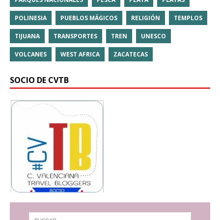
POLINESIA
PUEBLOS MÁGICOS
RELIGIÓN
TEMPLOS
TIJUANA
TRANSPORTES
TREN
UNESCO
VOLCANES
WEST AFRICA
ZACATECAS
SOCIO DE CVTB