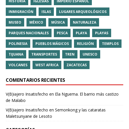
HISTORIA
IGLESIAS
IMPERIO ESPAÑOL
INMIGRACIÓN
ISLAS
LUGARES ARQUEOLÓGICOS
MUSEO
MÉXICO
MÚSICA
NATURALEZA
PARQUES NACIONALES
PESCA
PLAYA
PLAYAS
POLINESIA
PUEBLOS MÁGICOS
RELIGIÓN
TEMPLOS
TIJUANA
TRANSPORTES
TREN
UNESCO
VOLCANES
WEST AFRICA
ZACATECAS
COMENTARIOS RECIENTES
V(B)iajero Insatisfecho
en
Ela Nguema. El barrio más castizo
de Malabo
V(B)iajero Insatisfecho
en
Semonkong y las cataratas
Maletsunyane de Lesoto