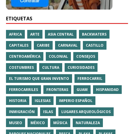
ETIQUETAS
AFRICA
ARTE
ASIA CENTRAL
BACKWATERS
CAPITALES
CARIBE
CARNAVAL
CASTILLO
CENTROAMÉRICA
COLONIAL
CONSEJOS
COSTUMBRES
CULTURA
CURIOSIDADES
EL TURISMO QUE GRAN INVENTO
FERROCARRIL
FERROCARRILES
FRONTERAS
GUAM
HISPANIDAD
HISTORIA
IGLESIAS
IMPERIO ESPAÑOL
INMIGRACIÓN
ISLAS
LUGARES ARQUEOLÓGICOS
MUSEO
MÉXICO
MÚSICA
NATURALEZA
PARQUES NACIONALES
PESCA
PLAYA
PLAYAS