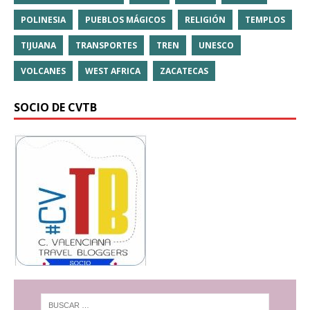
POLINESIA
PUEBLOS MÁGICOS
RELIGIÓN
TEMPLOS
TIJUANA
TRANSPORTES
TREN
UNESCO
VOLCANES
WEST AFRICA
ZACATECAS
SOCIO DE CVTB