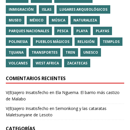
INMIGRACIÓN
ISLAS
LUGARES ARQUEOLÓGICOS
MUSEO
MÉXICO
MÚSICA
NATURALEZA
PARQUES NACIONALES
PESCA
PLAYA
PLAYAS
POLINESIA
PUEBLOS MÁGICOS
RELIGIÓN
TEMPLOS
TIJUANA
TRANSPORTES
TREN
UNESCO
VOLCANES
WEST AFRICA
ZACATECAS
COMENTARIOS RECIENTES
V(B)iajero Insatisfecho
en
Ela Nguema. El barrio más castizo
de Malabo
V(B)iajero Insatisfecho
en
Semonkong y las cataratas
Maletsunyane de Lesoto
CATEGORÍAS