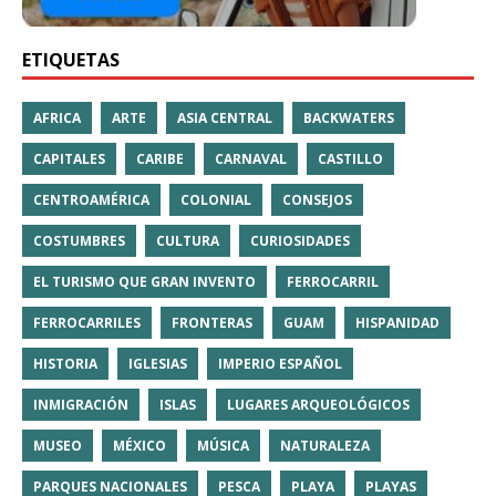
ETIQUETAS
AFRICA
ARTE
ASIA CENTRAL
BACKWATERS
CAPITALES
CARIBE
CARNAVAL
CASTILLO
CENTROAMÉRICA
COLONIAL
CONSEJOS
COSTUMBRES
CULTURA
CURIOSIDADES
EL TURISMO QUE GRAN INVENTO
FERROCARRIL
FERROCARRILES
FRONTERAS
GUAM
HISPANIDAD
HISTORIA
IGLESIAS
IMPERIO ESPAÑOL
INMIGRACIÓN
ISLAS
LUGARES ARQUEOLÓGICOS
MUSEO
MÉXICO
MÚSICA
NATURALEZA
PARQUES NACIONALES
PESCA
PLAYA
PLAYAS